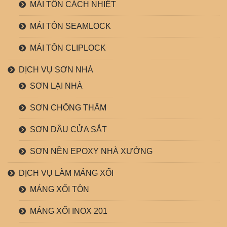
MÁI TÔN CÁCH NHIỆT
MÁI TÔN SEAMLOCK
MÁI TÔN CLIPLOCK
DỊCH VỤ SƠN NHÀ
SƠN LẠI NHÀ
SƠN CHỐNG THẤM
SƠN DẦU CỬA SẮT
SƠN NỀN EPOXY NHÀ XƯỞNG
DỊCH VỤ LÀM MÁNG XỐI
MÁNG XỐI TÔN
MÁNG XỐI INOX 201