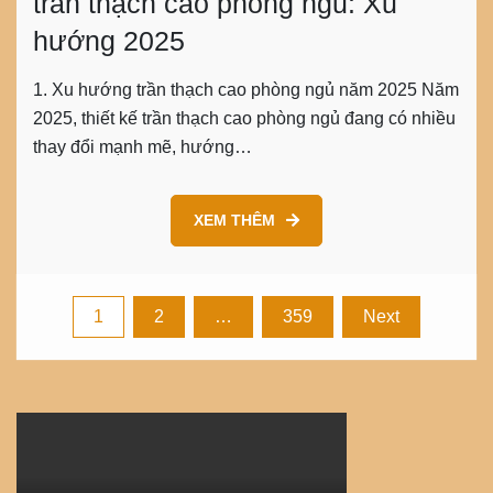
trần thạch cao phòng ngủ: Xu
hướng 2025
1. Xu hướng trần thạch cao phòng ngủ năm 2025 Năm
2025, thiết kế trần thạch cao phòng ngủ đang có nhiều
thay đổi mạnh mẽ, hướng…
XEM THÊM
Posts
1
2
…
359
Next
pagination