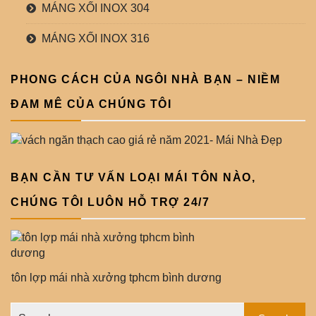
MÁNG XỐI INOX 304
MÁNG XỐI INOX 316
PHONG CÁCH CỦA NGÔI NHÀ BẠN – NIỀM
ĐAM MÊ CỦA CHÚNG TÔI
BẠN CẦN TƯ VẤN LOẠI MÁI TÔN NÀO,
CHÚNG TÔI LUÔN HỖ TRỢ 24/7
tôn lợp mái nhà xưởng tphcm bình dương