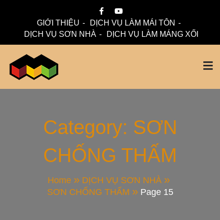
Skip
to
GIỚI THIỆU
DỊCH VỤ LÀM MÁI TÔN
content
DỊCH VỤ SƠN NHÀ
DỊCH VỤ LÀM MÁNG XỐI
Mái Nhà Đẹp chuyên làm mái tôn, máng xối chống thấm,
Thi Công Mái Tôn,
thoát nước hiệu quả. Đội ngũ lành nghề – bảo hành dài hạn
– tư vấn miễn phí.
Máng Xối Chuyên
Category:
SƠN
CHỐNG THẤM
Nghiệp – Mái Nhà
Đẹp
Home
DỊCH VỤ SƠN NHÀ
SƠN CHỐNG THẤM
Page 15