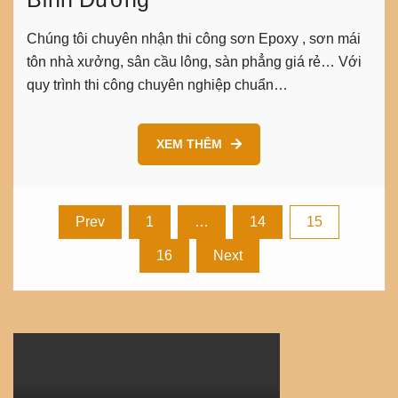
Chúng tôi chuyên nhận thi công sơn Epoxy , sơn mái
tôn nhà xưởng, sân cầu lông, sàn phẳng giá rẻ… Với
quy trình thi công chuyên nghiệp chuẩn…
XEM THÊM
Posts
Prev
1
…
14
15
16
Next
pagination