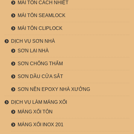
MÁI TÔN CÁCH NHIỆT
MÁI TÔN SEAMLOCK
MÁI TÔN CLIPLOCK
DỊCH VỤ SƠN NHÀ
SƠN LẠI NHÀ
SƠN CHỐNG THẤM
SƠN DẦU CỬA SẮT
SƠN NỀN EPOXY NHÀ XƯỞNG
DỊCH VỤ LÀM MÁNG XỐI
MÁNG XỐI TÔN
MÁNG XỐI INOX 201