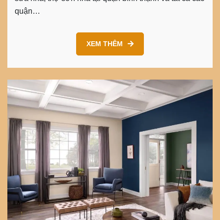
quận…
XEM THÊM