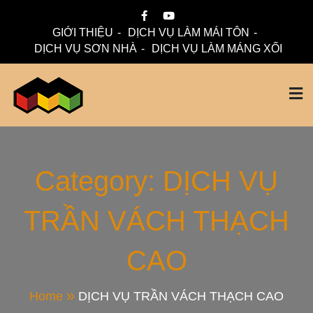
Skip
to
GIỚI THIỆU
DỊCH VỤ LÀM MÁI TÔN
content
DỊCH VỤ SƠN NHÀ
DỊCH VỤ LÀM MÁNG XỐI
Mái Nhà Đẹp chuyên làm mái tôn, máng xối chống thấm,
Thi Công Mái Tôn,
thoát nước hiệu quả. Đội ngũ lành nghề – bảo hành dài hạn
– tư vấn miễn phí.
Máng Xối Chuyên
Category:
DỊCH VỤ
TRẦN VÁCH THẠCH
Nghiệp – Mái Nhà
CAO
Đẹp
Home
DỊCH VỤ TRẦN VÁCH THẠCH CAO