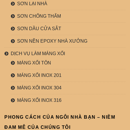
SƠN LẠI NHÀ
SƠN CHỐNG THẤM
SƠN DẦU CỬA SẮT
SƠN NỀN EPOXY NHÀ XƯỞNG
DỊCH VỤ LÀM MÁNG XỐI
MÁNG XỐI TÔN
MÁNG XỐI INOX 201
MÁNG XỐI INOX 304
MÁNG XỐI INOX 316
PHONG CÁCH CỦA NGÔI NHÀ BẠN – NIỀM
ĐAM MÊ CỦA CHÚNG TÔI