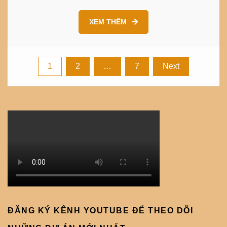
XEM THÊM
Posts
1
2
…
7
Next
pagination
ĐĂNG KÝ KÊNH YOUTUBE ĐỂ THEO DÕI