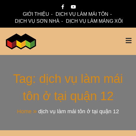
Skip
to
GIỚI THIỆU
DỊCH VỤ LÀM MÁI TÔN
content
DỊCH VỤ SƠN NHÀ
DỊCH VỤ LÀM MÁNG XỐI
Mái Nhà Đẹp chuyên làm mái tôn, máng xối chống thấm,
Thi Công Mái Tôn,
thoát nước hiệu quả. Đội ngũ lành nghề – bảo hành dài hạn
– tư vấn miễn phí.
Máng Xối Chuyên
Tag:
dịch vụ làm mái
tôn ở tại quận 12
Nghiệp – Mái Nhà
Đẹp
Home
dịch vụ làm mái tôn ở tại quận 12