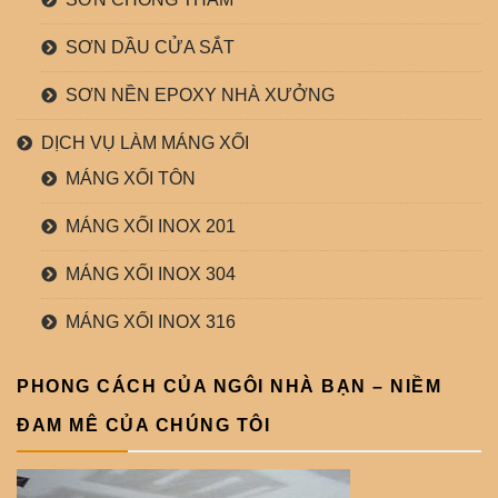
SƠN DẦU CỬA SẮT
SƠN NỀN EPOXY NHÀ XƯỞNG
DỊCH VỤ LÀM MÁNG XỐI
MÁNG XỐI TÔN
MÁNG XỐI INOX 201
MÁNG XỐI INOX 304
MÁNG XỐI INOX 316
PHONG CÁCH CỦA NGÔI NHÀ BẠN – NIỀM
ĐAM MÊ CỦA CHÚNG TÔI