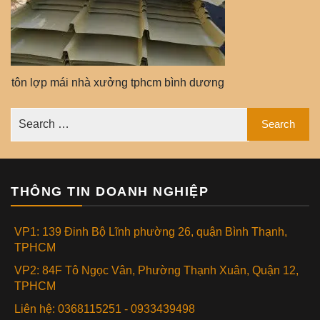
tôn lợp mái nhà xưởng tphcm bình dương
THÔNG TIN DOANH NGHIỆP
VP1: 139 Đinh Bộ Lĩnh phường 26, quận Bình Thạnh,
TPHCM
VP2: 84F Tô Ngọc Vân, Phường Thạnh Xuân, Quận 12,
TPHCM
Liên hệ: 0368115251 - 0933439498