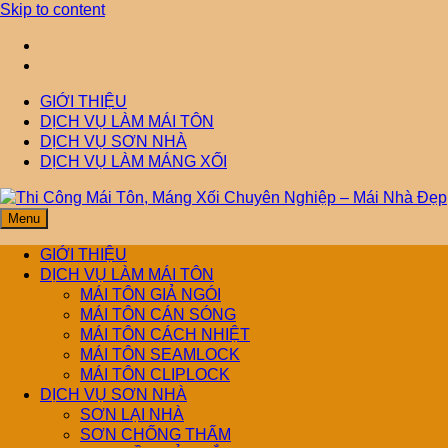
Skip to content
GIỚI THIỆU
DỊCH VỤ LÀM MÁI TÔN
DỊCH VỤ SƠN NHÀ
DỊCH VỤ LÀM MÁNG XỐI
Menu
Thi Công Mái 
Mái Nhà Đẹp chuyên làm mái tôn, máng xối chống thấm, thoát n
GIỚI THIỆU
DỊCH VỤ LÀM MÁI TÔN
MÁI TÔN GIẢ NGÓI
Nghiệp – Mái 
MÁI TÔN CÁN SÓNG
MÁI TÔN CÁCH NHIỆT
MÁI TÔN SEAMLOCK
MÁI TÔN CLIPLOCK
DỊCH VỤ SƠN NHÀ
SƠN LẠI NHÀ
SƠN CHỐNG THẤM