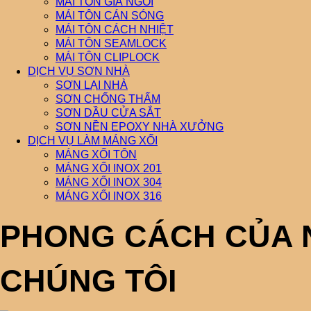
MÁI TÔN GIẢ NGÓI
MÁI TÔN CÁN SÓNG
MÁI TÔN CÁCH NHIỆT
MÁI TÔN SEAMLOCK
MÁI TÔN CLIPLOCK
DỊCH VỤ SƠN NHÀ
SƠN LẠI NHÀ
SƠN CHỐNG THẤM
SƠN DẦU CỬA SẮT
SƠN NỀN EPOXY NHÀ XƯỞNG
DỊCH VỤ LÀM MÁNG XỐI
MÁNG XỐI TÔN
MÁNG XỐI INOX 201
MÁNG XỐI INOX 304
MÁNG XỐI INOX 316
PHONG CÁCH CỦA N
CHÚNG TÔI