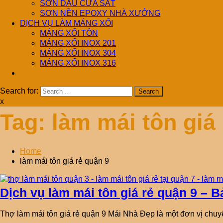
SƠN DẦU CỬA SẮT
SƠN NỀN EPOXY NHÀ XƯỞNG
DỊCH VỤ LÀM MÁNG XỐI
MÁNG XỐI TÔN
MÁNG XỐI INOX 201
MÁNG XỐI INOX 304
MÁNG XỐI INOX 316
Search for:
x
Tag:
làm mái tôn giá
Home
làm mái tôn giá rẻ quận 9
Dịch vụ làm mái tôn giá rẻ quận 9 – 
Thợ làm mái tôn giá rẻ quận 9 Mái Nhà Đẹp là một đơn vị chuyê