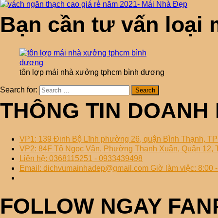
Bạn cần tư vấn loại 
tôn lợp mái nhà xưởng tphcm bình dương
Search for:
THÔNG TIN DOANH 
VP1: 139 Đinh Bộ Lĩnh phường 26, quận Bình Thạnh, 
VP2: 84F Tô Ngọc Vân, Phường Thạnh Xuân, Quận 12
Liên hệ: 0368115251 - 0933439498
Email: dichvumainhadep@gmail.com Giờ làm việc: 8:00 - 
FOLLOW NGAY FAN