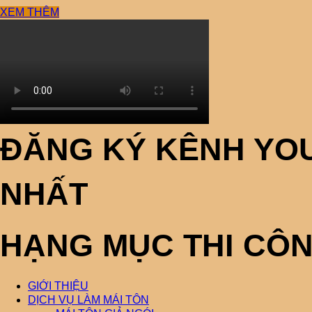
XEM THÊM
ĐĂNG KÝ KÊNH YOU
NHẤT
HẠNG MỤC THI CÔ
GIỚI THIỆU
DỊCH VỤ LÀM MÁI TÔN