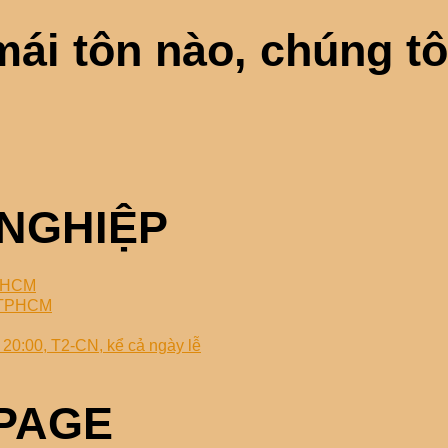
mái tôn nào, chúng tô
NGHIỆP
TPHCM
, TPHCM
20:00, T2-CN, kể cả ngày lễ
PAGE