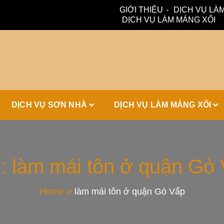
GIỚI THIỆU
DỊCH VỤ LÀM
DỊCH VỤ LÀM MÁNG XỐI
ấm, thoát nước hiệu quả. Đội ngũ lành nghề – bảo hành dài hạn
ái Tôn, Máng 
DỊCH VỤ SƠN NHÀ
DỊCH VỤ LÀM MÁNG XỐI
ái Nhà Đẹp
g:
làm mái tôn ở quận Gò
Home
làm mái tôn ở quận Gò Vấp