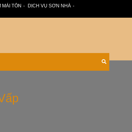
 MÁI TÔN
DỊCH VỤ SƠN NHÀ
 – tư vấn miễn phí.
Xối Chuyên
 Vấp