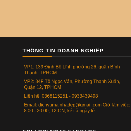
THÔNG TIN DOANH NGHIỆP
VP1: 139 Đinh Bộ Lĩnh phường 26, quận Bình
Thạnh, TPHCM
VP2: 84F Tô Ngọc Vân, Phường Thạnh Xuân,
Quận 12, TPHCM
Liên hệ: 0368115251 - 0933439498
Email: dichvumainhadep@gmail.com Giờ làm việc:
8:00 - 20:00, T2-CN, kể cả ngày lễ