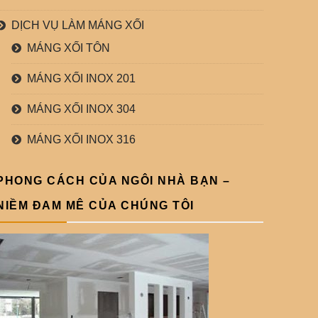
DỊCH VỤ LÀM MÁNG XỐI
MÁNG XỐI TÔN
MÁNG XỐI INOX 201
MÁNG XỐI INOX 304
MÁNG XỐI INOX 316
PHONG CÁCH CỦA NGÔI NHÀ BẠN –
NIỀM ĐAM MÊ CỦA CHÚNG TÔI