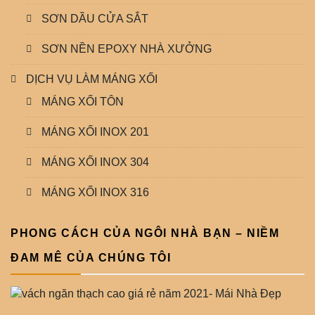
SƠN DẦU CỬA SẮT
SƠN NỀN EPOXY NHÀ XƯỞNG
DỊCH VỤ LÀM MÁNG XỐI
MÁNG XỐI TÔN
MÁNG XỐI INOX 201
MÁNG XỐI INOX 304
MÁNG XỐI INOX 316
PHONG CÁCH CỦA NGÔI NHÀ BẠN – NIỀM
ĐAM MÊ CỦA CHÚNG TÔI