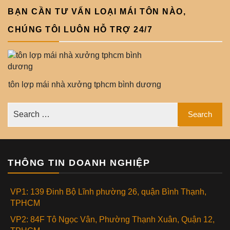
BẠN CẦN TƯ VẤN LOẠI MÁI TÔN NÀO,
CHÚNG TÔI LUÔN HỖ TRỢ 24/7
tôn lợp mái nhà xưởng tphcm bình dương
THÔNG TIN DOANH NGHIỆP
VP1: 139 Đinh Bộ Lĩnh phường 26, quận Bình Thạnh,
TPHCM
VP2: 84F Tô Ngọc Vân, Phường Thạnh Xuân, Quận 12,