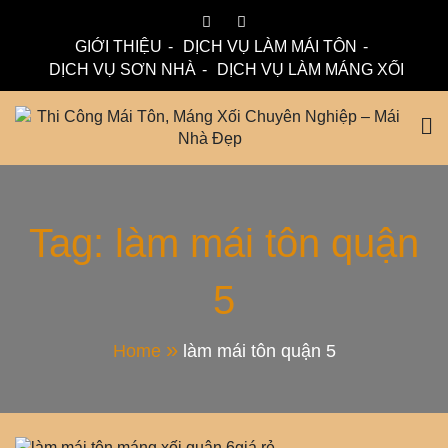
Skip
to
GIỚI THIỆU
DỊCH VỤ LÀM MÁI TÔN
content
DỊCH VỤ SƠN NHÀ
DỊCH VỤ LÀM MÁNG XỐI
Mái Nhà Đẹp chuyên làm mái tôn, máng xối chống thấm,
Thi Công Mái Tôn,
thoát nước hiệu quả. Đội ngũ lành nghề – bảo hành dài hạn
– tư vấn miễn phí.
Máng Xối Chuyên
Tag:
làm mái tôn quận
5
Nghiệp – Mái Nhà
Đẹp
Home
làm mái tôn quận 5