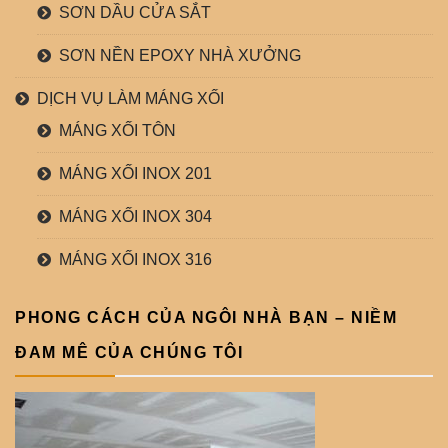
SƠN DẦU CỬA SẮT
SƠN NỀN EPOXY NHÀ XƯỞNG
DỊCH VỤ LÀM MÁNG XỐI
MÁNG XỐI TÔN
MÁNG XỐI INOX 201
MÁNG XỐI INOX 304
MÁNG XỐI INOX 316
PHONG CÁCH CỦA NGÔI NHÀ BẠN – NIỀM
ĐAM MÊ CỦA CHÚNG TÔI