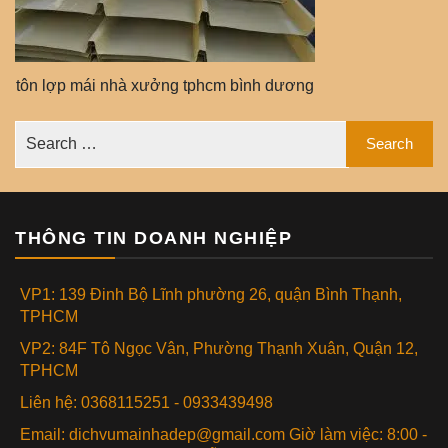
tôn lợp mái nhà xưởng tphcm bình dương
THÔNG TIN DOANH NGHIỆP
VP1: 139 Đinh Bộ Lĩnh phường 26, quận Bình Thạnh,
TPHCM
VP2: 84F Tô Ngọc Vân, Phường Thạnh Xuân, Quận 12,
TPHCM
Liên hệ: 0368115251 - 0933439498
Email: dichvumainhadep@gmail.com Giờ làm việc: 8:00 -