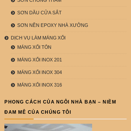
SƠN CHỐNG THẤM
SƠN DẦU CỬA SẮT
SƠN NỀN EPOXY NHÀ XƯỞNG
DỊCH VỤ LÀM MÁNG XỐI
MÁNG XỐI TÔN
MÁNG XỐI INOX 201
MÁNG XỐI INOX 304
MÁNG XỐI INOX 316
PHONG CÁCH CỦA NGÔI NHÀ BẠN – NIỀM
ĐAM MÊ CỦA CHÚNG TÔI