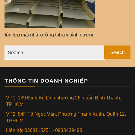
tôn lợp mái nhà xưởng tphcm bình dương
THÔNG TIN DOANH NGHIỆP
VP1: 139 Đinh Bộ Lĩnh phường 26, quận Bình Thạnh,
TPHCM
VP2: 84F Tô Ngọc Vân, Phường Thạnh Xuân, Quận 12,
TPHCM
Liên hệ: 0368115251 - 0933439498