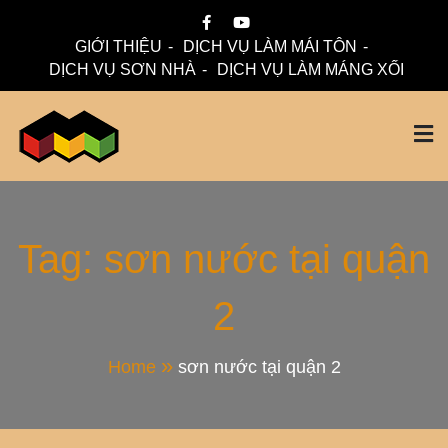
Skip
to
GIỚI THIỆU
DỊCH VỤ LÀM MÁI TÔN
content
DỊCH VỤ SƠN NHÀ
DỊCH VỤ LÀM MÁNG XỐI
Mái Nhà Đẹp chuyên làm mái tôn, máng xối chống thấm,
Thi Công Mái Tôn,
thoát nước hiệu quả. Đội ngũ lành nghề – bảo hành dài hạn
– tư vấn miễn phí.
Máng Xối Chuyên
Tag:
sơn nước tại quận
2
Nghiệp – Mái Nhà
Đẹp
Home
sơn nước tại quận 2