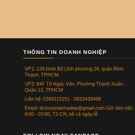
THÔNG TIN DOANH NGHIỆP
VP1: 139 Đinh Bộ Lĩnh phường 26, quận Bình
Thạnh, TPHCM
VP2: 84F Tô Ngọc Vân, Phường Thạnh Xuân,
Quận 12, TPHCM
Liên hệ: 0368115251 - 0933439498
Email: dichvumainhadep@gmail.com Giờ làm việc:
8:00 - 20:00, T2-CN, kể cả ngày lễ