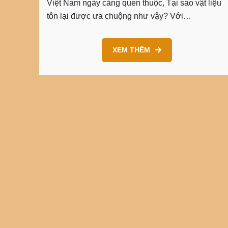
Việt Nam ngày càng quen thuộc, Tại sao vật liệu
tôn lại được ưa chuộng như vậy? Với…
XEM THÊM