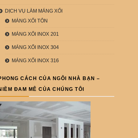
DỊCH VỤ LÀM MÁNG XỐI
MÁNG XỐI TÔN
MÁNG XỐI INOX 201
MÁNG XỐI INOX 304
MÁNG XỐI INOX 316
PHONG CÁCH CỦA NGÔI NHÀ BẠN –
NIỀM ĐAM MÊ CỦA CHÚNG TÔI