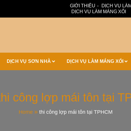
GIỚI THIỆU
DỊCH VỤ LÀM
DỊCH VỤ LÀM MÁNG XỐI
ấm, thoát nước hiệu quả. Đội ngũ lành nghề – bảo hành dài hạn
ái Tôn, Máng 
DỊCH VỤ SƠN NHÀ
DỊCH VỤ LÀM MÁNG XỐI
ái Nhà Đẹp
thi công lợp mái tôn tại
Home
thi công lợp mái tôn tại TPHCM