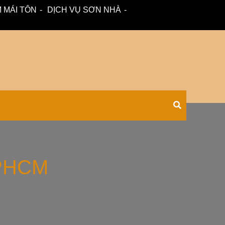
 MÁI TÔN
DỊCH VỤ SƠN NHÀ
 – tư vấn miễn phí.
Xối Chuyên
 TPHCM