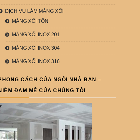
DỊCH VỤ LÀM MÁNG XỐI
MÁNG XỐI TÔN
MÁNG XỐI INOX 201
MÁNG XỐI INOX 304
MÁNG XỐI INOX 316
PHONG CÁCH CỦA NGÔI NHÀ BẠN –
NIỀM ĐAM MÊ CỦA CHÚNG TÔI