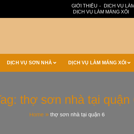
GIỚI THIỆU
DỊCH VỤ LÀM
DỊCH VỤ LÀM MÁNG XỐI
ấm, thoát nước hiệu quả. Đội ngũ lành nghề – bảo hành dài hạn
ái Tôn, Máng 
DỊCH VỤ SƠN NHÀ
DỊCH VỤ LÀM MÁNG XỐI
ái Nhà Đẹp
Tag:
thợ sơn nhà tại quận
Home
thợ sơn nhà tại quận 6