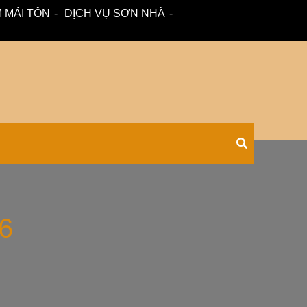
 MÁI TÔN
DỊCH VỤ SƠN NHÀ
 – tư vấn miễn phí.
Xối Chuyên
 6