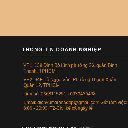
THÔNG TIN DOANH NGHIỆP
VP1: 139 Đinh Bộ Lĩnh phường 26, quận Bình
Thạnh, TPHCM
VP2: 84F Tô Ngọc Vân, Phường Thạnh Xuân,
Quận 12, TPHCM
Liên hệ: 0368115251 - 0933439498
Email: dichvumainhadep@gmail.com Giờ làm việc:
8:00 - 20:00, T2-CN, kể cả ngày lễ