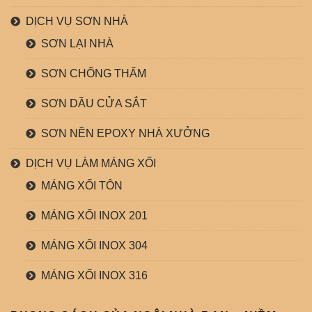
DỊCH VỤ SƠN NHÀ
SƠN LẠI NHÀ
SƠN CHỐNG THẤM
SƠN DẦU CỬA SẮT
SƠN NỀN EPOXY NHÀ XƯỞNG
DỊCH VỤ LÀM MÁNG XỐI
MÁNG XỐI TÔN
MÁNG XỐI INOX 201
MÁNG XỐI INOX 304
MÁNG XỐI INOX 316