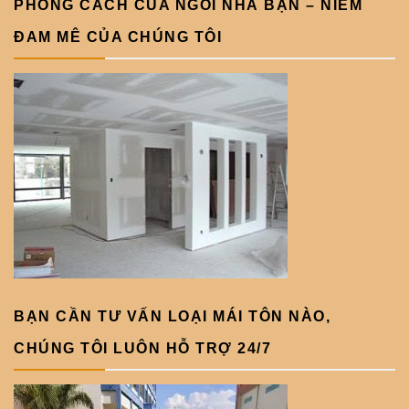
PHONG CÁCH CỦA NGÔI NHÀ BẠN – NIỀM
ĐAM MÊ CỦA CHÚNG TÔI
BẠN CẦN TƯ VẤN LOẠI MÁI TÔN NÀO,
CHÚNG TÔI LUÔN HỖ TRỢ 24/7