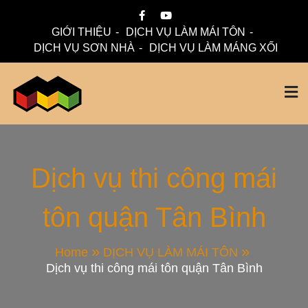
Skip
to
GIỚI THIỆU
DỊCH VỤ LÀM MÁI TÔN
content
DỊCH VỤ SƠN NHÀ
DỊCH VỤ LÀM MÁNG XỐI
Mái Nhà Đẹp chuyên làm mái tôn, máng xối chống thấm,
Thi Công Mái Tôn,
thoát nước hiệu quả. Đội ngũ lành nghề – bảo hành dài hạn
– tư vấn miễn phí.
Máng Xối Chuyên
Dịch vụ thi công mái
tôn quận Tân Bình
Nghiệp – Mái Nhà
Đẹp
Home
DỊCH VỤ LÀM MÁI TÔN
Dịch vụ thi công mái tôn quận Tân Bình