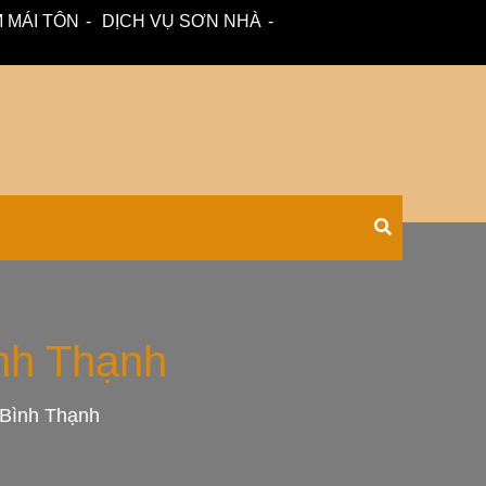
 MÁI TÔN
DỊCH VỤ SƠN NHÀ
 – tư vấn miễn phí.
Xối Chuyên
ình Thạnh
 Bình Thạnh