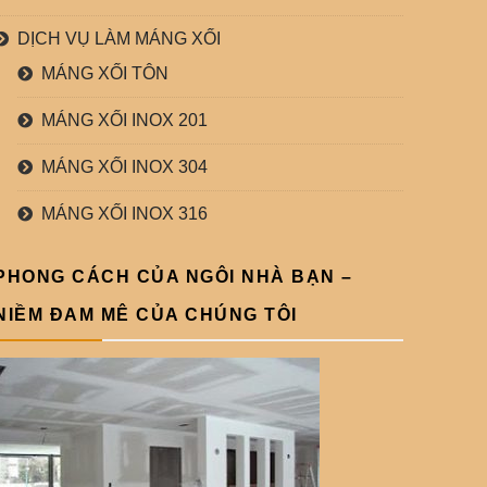
DỊCH VỤ LÀM MÁNG XỐI
MÁNG XỐI TÔN
MÁNG XỐI INOX 201
MÁNG XỐI INOX 304
MÁNG XỐI INOX 316
PHONG CÁCH CỦA NGÔI NHÀ BẠN –
NIỀM ĐAM MÊ CỦA CHÚNG TÔI