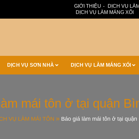
GIỚI THIỆU
DỊCH VỤ LÀM
DỊCH VỤ LÀM MÁNG XỐI
ấm, thoát nước hiệu quả. Đội ngũ lành nghề – bảo hành dài hạn
ái Tôn, Máng 
DỊCH VỤ SƠN NHÀ
DỊCH VỤ LÀM MÁNG XỐI
ái Nhà Đẹp
làm mái tôn ở tại quận B
CH VỤ LÀM MÁI TÔN
Báo giá làm mái tôn ở tại quận