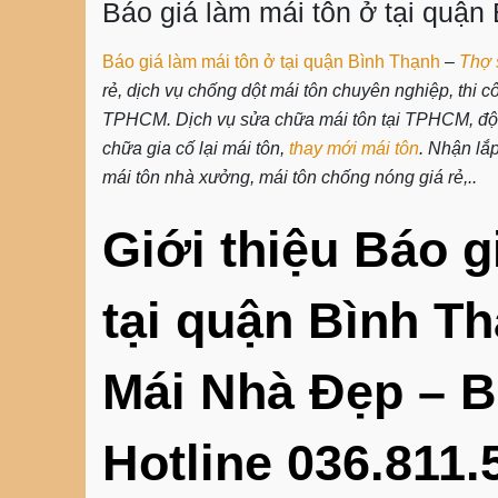
Báo giá làm mái tôn ở tại quận
Báo giá làm mái tôn ở tại quận Bình Thạnh
–
Thợ 
rẻ, dịch vụ chống dột mái tôn chuyên nghiệp, thi c
TPHCM. Dịch vụ sửa chữa mái tôn tại TPHCM, đội 
chữa gia cố lại mái tôn,
thay mới mái tôn
. Nhận lắ
mái tôn nhà xưởng, mái tôn chống nóng giá rẻ,..
Giới thiệu Báo g
tại quận Bình T
Mái Nhà Đẹp – B
Hotline 036.811.