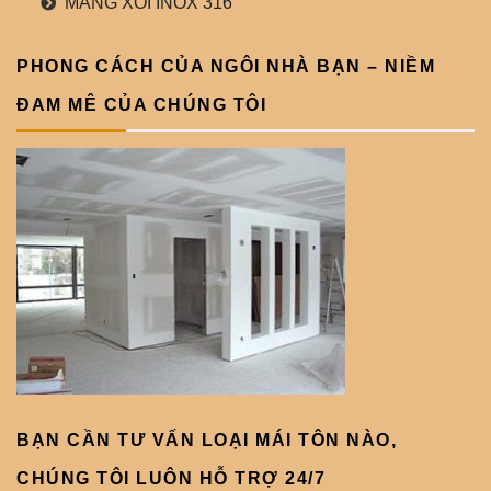
MÁNG XỐI INOX 316
PHONG CÁCH CỦA NGÔI NHÀ BẠN – NIỀM
ĐAM MÊ CỦA CHÚNG TÔI
BẠN CẦN TƯ VẤN LOẠI MÁI TÔN NÀO,
CHÚNG TÔI LUÔN HỖ TRỢ 24/7