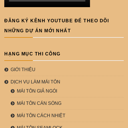
ĐĂNG KÝ KÊNH YOUTUBE ĐỂ THEO DÕI
NHỮNG DỰ ÁN MỚI NHẤT
HẠNG MỤC THI CÔNG
GIỚI THIỆU
DỊCH VỤ LÀM MÁI TÔN
MÁI TÔN GIẢ NGÓI
MÁI TÔN CÁN SÓNG
MÁI TÔN CÁCH NHIỆT
MÁI TÔN SEAMLOCK