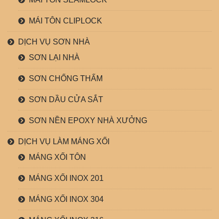
MÁI TÔN CLIPLOCK
DỊCH VỤ SƠN NHÀ
SƠN LẠI NHÀ
SƠN CHỐNG THẤM
SƠN DẦU CỬA SẮT
SƠN NỀN EPOXY NHÀ XƯỞNG
DỊCH VỤ LÀM MÁNG XỐI
MÁNG XỐI TÔN
MÁNG XỐI INOX 201
MÁNG XỐI INOX 304