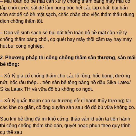
– Mài toàn bộ bề mặt cần xử lý chống thấm bằng máy mài có
lắp chổi cước sắt để làm bung tróc hết các tạp chất, bụi bẩn
còn sót để có bề mặt sạch, chắc chắn cho việc thẩm thấu dung
dịch chống thấm tốt.
– Dọn vệ sinh sạch sẽ bụi đất trên toàn bộ bề mặt cần xử lý
chống thấm bằng chổi, cọ quét hay máy thổi cầm tay hay máy
hút bụi công nghiệp.
2. Phương pháp thi công chống thấm sân thượng, sàn mái
bê tông:
– Xử lý gia cố chống thấm cho các lỗ rỗng, hốc bọng, đường
nứt, hốc râu thép… trên sàn bê tông bằng hồ dầu Sika Latex/
Sika Latex TH và vữa đổ bù không co ngót.
– Xử lý quấn thanh cao su trương nở (Thanh thủy trương) tại
các khe co giãn, cổ ống xuyên sàn sau đó đổ bù vữa không co.
Sau khi bê tông đá mi khô cứng, tháo ván khuôn ta tiến hành
thi công chống thấm khò dán, quyét hoạc phun theo quy trình
cụ thể sau