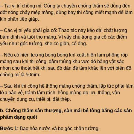
– Tại vị trí chồng mí. Công ty chuyên chống thấm sẽ dùng đèn
đốt nóng chảy mép màng, dùng bay thi công miết mạnh để làm
kín phần tiếp giáp.
– Các vị trí yếu phải gia cố: Thao tác này kéo dài chất lượng
bám dính và tuổi thọ màng. Vì vậy chú trọng gia cố các điểm
yếu như: góc tường, khe co giãn, cổ ống.
– Nếu có hiện tượng bong bóng khí xuất hiện làm phồng rộp
màng sau khi thi công, đâm thủng khu vực đó bằng vật sắc
nhọn cho thoát hết khí sau đó dán đè tám khác lên với biên độ
chồng mí là 50mm.
– Sau khi thi công hệ thống màng chống thấm, lập tức phải làm
lớp bảo vệ, tránh làm rách, hỏng màng do lưu thông, vận
chuyển dụng cụ, thiết bị, đặt thép.
b. Chống thấm sân thượng, sàn mái bê tông bằng các sản
phẩm dạng quét
Bước 1:
Bao hòa nước và bo góc chân tường: