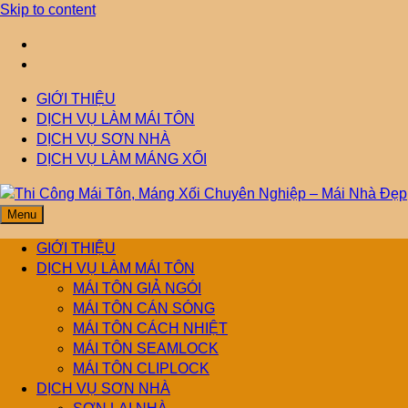
Skip to content
GIỚI THIỆU
DỊCH VỤ LÀM MÁI TÔN
DỊCH VỤ SƠN NHÀ
DỊCH VỤ LÀM MÁNG XỐI
Menu
Thi Công Mái Tôn,
Mái Nhà Đẹp chuyên làm mái tôn, máng xối chống thấm, thoát
nước hiệu quả. Đội ngũ lành nghề – bảo hành dài hạn – tư vấn
GIỚI THIỆU
miễn phí.
DỊCH VỤ LÀM MÁI TÔN
Máng Xối Chuyên
MÁI TÔN GIẢ NGÓI
MÁI TÔN CÁN SÓNG
MÁI TÔN CÁCH NHIỆT
Nghiệp – Mái Nhà
MÁI TÔN SEAMLOCK
MÁI TÔN CLIPLOCK
Đẹp
DỊCH VỤ SƠN NHÀ