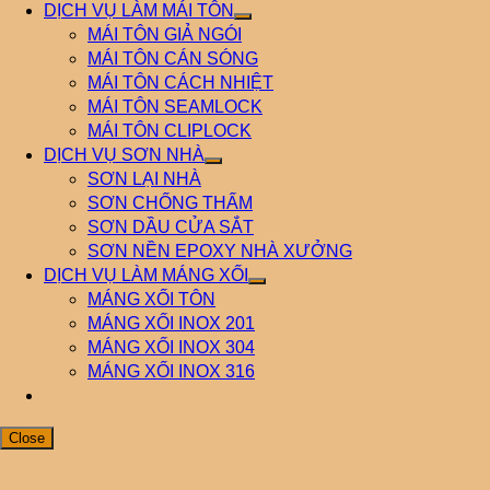
DỊCH VỤ LÀM MÁI TÔN
MÁI TÔN GIẢ NGÓI
MÁI TÔN CÁN SÓNG
MÁI TÔN CÁCH NHIỆT
MÁI TÔN SEAMLOCK
MÁI TÔN CLIPLOCK
DỊCH VỤ SƠN NHÀ
SƠN LẠI NHÀ
SƠN CHỐNG THẤM
SƠN DẦU CỬA SẮT
SƠN NỀN EPOXY NHÀ XƯỞNG
DỊCH VỤ LÀM MÁNG XỐI
MÁNG XỐI TÔN
MÁNG XỐI INOX 201
MÁNG XỐI INOX 304
MÁNG XỐI INOX 316
Close