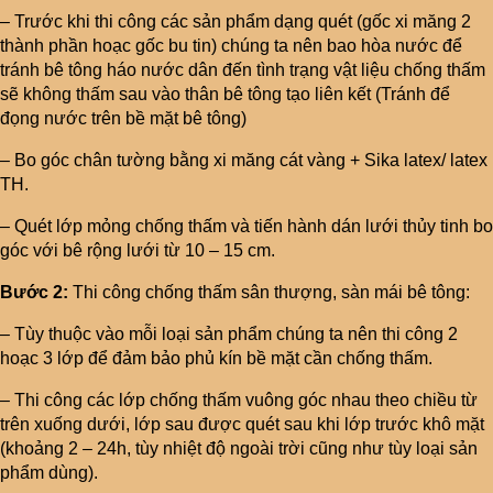
– Trước khi thi công các sản phẩm dạng quét (gốc xi măng 2
thành phần hoạc gốc bu tin) chúng ta nên bao hòa nước để
tránh bê tông háo nước dân đến tình trạng vật liệu chống thấm
sẽ không thấm sau vào thân bê tông tạo liên kết (Tránh để
đọng nước trên bề mặt bê tông)
– Bo góc chân tường bằng xi măng cát vàng + Sika latex/ latex
TH.
– Quét lớp mỏng chống thấm và tiến hành dán lưới thủy tinh bo
góc với bê rộng lưới từ 10 – 15 cm.
Bước 2:
Thi công chống thấm sân thượng, sàn mái bê tông:
– Tùy thuộc vào mỗi loại sản phẩm chúng ta nên thi công 2
hoạc 3 lớp để đảm bảo phủ kín bề mặt cần chống thấm.
– Thi công các lớp chống thấm vuông góc nhau theo chiều từ
trên xuống dưới, lớp sau được quét sau khi lớp trước khô mặt
(khoảng 2 – 24h, tùy nhiệt độ ngoài trời cũng như tùy loại sản
phẩm dùng).