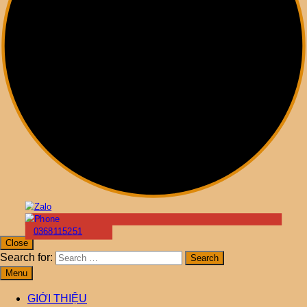
0368115251
Close
Search for:
Menu
GIỚI THIỆU