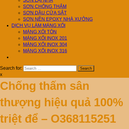
SƠN LẠI NHÀ
SƠN CHỐNG THẤM
SƠN DẦU CỬA SẮT
SƠN NỀN EPOXY NHÀ XƯỞNG
DỊCH VỤ LÀM MÁNG XỐI
MÁNG XỐI TÔN
MÁNG XỐI INOX 201
MÁNG XỐI INOX 304
MÁNG XỐI INOX 316
Search for:
x
Chống thấm sân
thượng hiệu quả 100%
triệt để – O368115251