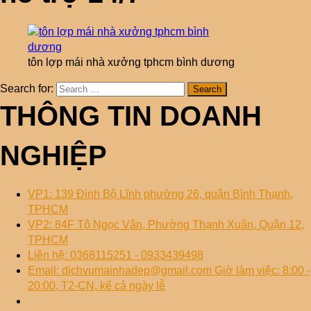
tôn lợp mái nhà xưởng tphcm bình dương
Search for:
THÔNG TIN DOANH
NGHIỆP
VP1: 139 Đinh Bộ Lĩnh phường 26, quận Bình Thạnh,
TPHCM
VP2: 84F Tô Ngọc Vân, Phường Thạnh Xuân, Quận 12,
TPHCM
Liên hệ: 0368115251 - 0933439498
Email: dichvumainhadep@gmail.com Giờ làm việc: 8:00 -
20:00, T2-CN, kể cả ngày lễ