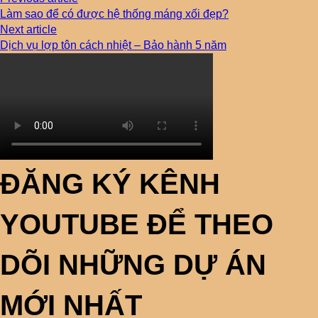
Làm sao để có được hệ thống máng xối đẹp?
Next article
Dịch vụ lợp tôn cách nhiệt – Bảo hành 5 năm
ĐĂNG KÝ KÊNH
YOUTUBE ĐỂ THEO
DÕI NHỮNG DỰ ÁN
MỚI NHẤT