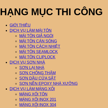
HẠNG MỤC THI CÔNG
GIỚI THIỆU
DỊCH VỤ LÀM MÁI TÔN
MÁI TÔN GIẢ NGÓI
MÁI TÔN CÁN SÓNG
MÁI TÔN CÁCH NHIỆT
MÁI TÔN SEAMLOCK
MÁI TÔN CLIPLOCK
DỊCH VỤ SƠN NHÀ
SƠN LẠI NHÀ
SƠN CHỐNG THẤM
SƠN DẦU CỬA SẮT
SƠN NỀN EPOXY NHÀ XƯỞNG
DỊCH VỤ LÀM MÁNG XỐI
MÁNG XỐI TÔN
MÁNG XỐI INOX 201
MÁNG XỐI INOX 304