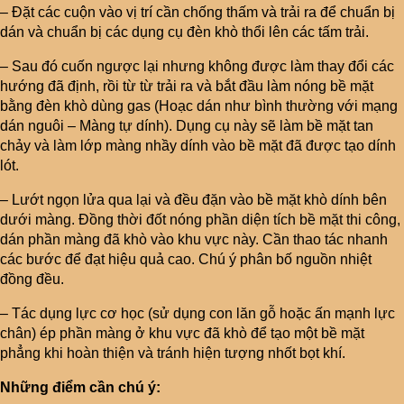
– Đặt các cuộn vào vị trí cần chống thấm và trải ra để chuẩn bị
dán và chuẩn bị các dụng cụ đèn khò thổi lên các tấm trải.
– Sau đó cuốn ngược lại nhưng không được làm thay đổi các
hướng đã định, rồi từ từ trải ra và bắt đầu làm nóng bề mặt
bằng đèn khò dùng gas (Hoạc dán như bình thường với mạng
dán nguôi – Màng tự dính). Dụng cụ này sẽ làm bề mặt tan
chảy và làm lớp màng nhầy dính vào bề mặt đã được tạo dính
lót.
– Lướt ngọn lửa qua lại và đều đặn vào bề mặt khò dính bên
dưới màng. Đồng thời đốt nóng phần diện tích bề mặt thi công,
dán phần màng đã khò vào khu vực này. Cần thao tác nhanh
các bước để đạt hiệu quả cao. Chú ý phân bố nguồn nhiệt
đồng đều.
– Tác dụng lực cơ học (sử dụng con lăn gỗ hoặc ấn mạnh lực
chân) ép phần màng ở khu vực đã khò để tạo một bề mặt
phẳng khi hoàn thiện và tránh hiện tượng nhốt bọt khí.
Những điểm cần chú ý: