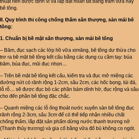
thuật nên được định vị và lắp đặt hoàn tất bằng trám vữa hay
bê tông.
II. Quy trình thi công chống thấm sân thượng, sàn mái bê
tông:
1. Chuẩn bị bề mặt sân thượng, sàn mái bê tông
– Băm, đục sạch các lớp hồ vữa ximăng, bê tông dư thừa cho
trơ ra bề mặt bê tông kết cấu bằng các dụng cụ cầm tay: búa
băm, búa đục, mũi đục nhọn…
– Trên bề mặt bê tông kết cấu, kiểm tra và đục mở miệng các
đường nứt có rãnh rộng 1-2cm, sâu 2cm, các hốc bọng, túi đá,
lỗ rỗ… sẽ được đục bỏ các phần bám dính hờ, đục rộng và sâu
cho đến phần bê tông đặc chắc.
– Quanh miệng các lỗ ống thoát nước xuyên sàn bê tông đục
rãnh rộng 2-3cm, sâu 3cm để có thể tiếp nhận nhiều chất
chống thấm, lắp đặt sản phẩm dừng nước thanh trương nở
(Thanh thủy trương) và gia cố bằng vữa đổ bù không co ngót.