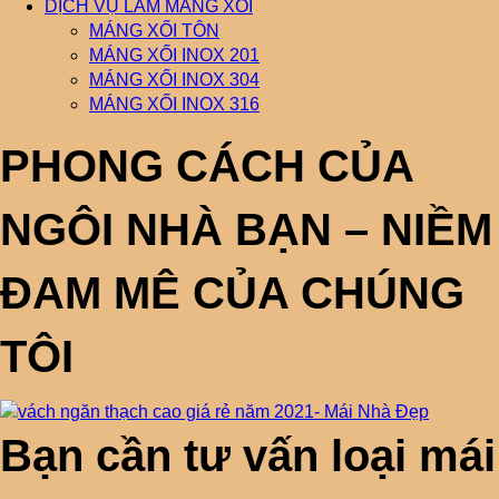
DỊCH VỤ LÀM MÁNG XỐI
MÁNG XỐI TÔN
MÁNG XỐI INOX 201
MÁNG XỐI INOX 304
MÁNG XỐI INOX 316
PHONG CÁCH CỦA
NGÔI NHÀ BẠN – NIỀM
ĐAM MÊ CỦA CHÚNG
TÔI
Bạn cần tư vấn loại mái