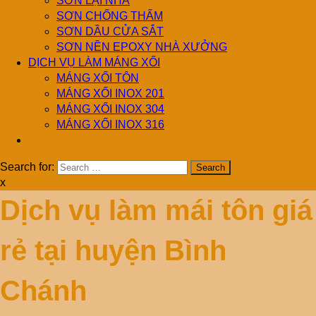
SƠN LẠI NHÀ
SƠN CHỐNG THẤM
SƠN DẦU CỬA SẮT
SƠN NỀN EPOXY NHÀ XƯỞNG
DỊCH VỤ LÀM MÁNG XỐI
MÁNG XỐI TÔN
MÁNG XỐI INOX 201
MÁNG XỐI INOX 304
MÁNG XỐI INOX 316
Search for:
x
Dịch vụ làm mái tôn giá
rẻ tại huyện Bình
Chánh