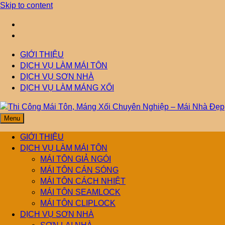
Skip to content
GIỚI THIỆU
DỊCH VỤ LÀM MÁI TÔN
DỊCH VỤ SƠN NHÀ
DỊCH VỤ LÀM MÁNG XỐI
Menu
Thi Công Mái Tôn,
Mái Nhà Đẹp chuyên làm mái tôn, máng xối chống thấm, thoát
nước hiệu quả. Đội ngũ lành nghề – bảo hành dài hạn – tư vấn
GIỚI THIỆU
miễn phí.
DỊCH VỤ LÀM MÁI TÔN
Máng Xối Chuyên
MÁI TÔN GIẢ NGÓI
MÁI TÔN CÁN SÓNG
MÁI TÔN CÁCH NHIỆT
Nghiệp – Mái Nhà
MÁI TÔN SEAMLOCK
MÁI TÔN CLIPLOCK
Đẹp
DỊCH VỤ SƠN NHÀ