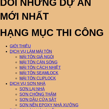
DÕI NHỮNG DỰ ÁN
MỚI NHẤT
HẠNG MỤC THI CÔNG
GIỚI THIỆU
DỊCH VỤ LÀM MÁI TÔN
MÁI TÔN GIẢ NGÓI
MÁI TÔN CÁN SÓNG
MÁI TÔN CÁCH NHIỆT
MÁI TÔN SEAMLOCK
MÁI TÔN CLIPLOCK
DỊCH VỤ SƠN NHÀ
SƠN LẠI NHÀ
SƠN CHỐNG THẤM
SƠN DẦU CỬA SẮT
SƠN NỀN EPOXY NHÀ XƯỞNG