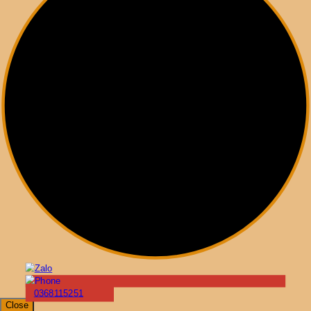
0368115251
Close