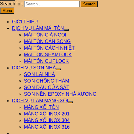
Search for:
Menu
GIỚI THIỆU
DỊCH VỤ LÀM MÁI TÔN
MÁI TÔN GIẢ NGÓI
MÁI TÔN CÁN SÓNG
MÁI TÔN CÁCH NHIỆT
MÁI TÔN SEAMLOCK
MÁI TÔN CLIPLOCK
DỊCH VỤ SƠN NHÀ
SƠN LẠI NHÀ
SƠN CHỐNG THẤM
SƠN DẦU CỬA SẮT
SƠN NỀN EPOXY NHÀ XƯỞNG
DỊCH VỤ LÀM MÁNG XỐI
MÁNG XỐI TÔN
MÁNG XỐI INOX 201
MÁNG XỐI INOX 304
MÁNG XỐI INOX 316