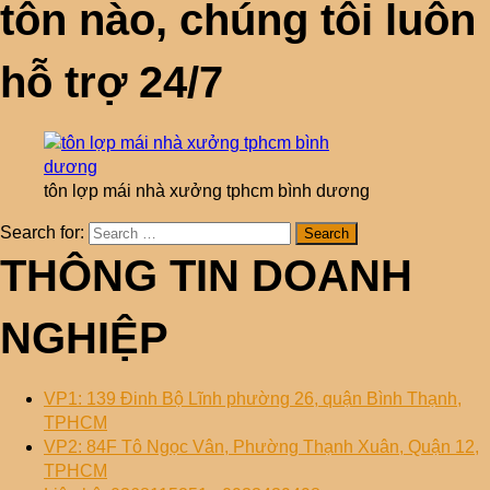
tôn nào, chúng tôi luôn
hỗ trợ 24/7
tôn lợp mái nhà xưởng tphcm bình dương
Search for:
THÔNG TIN DOANH
NGHIỆP
VP1: 139 Đinh Bộ Lĩnh phường 26, quận Bình Thạnh,
TPHCM
VP2: 84F Tô Ngọc Vân, Phường Thạnh Xuân, Quận 12,
TPHCM