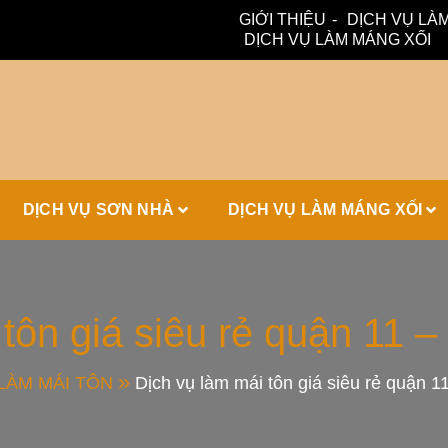
GIỚI THIỆU
DỊCH VỤ LÀM
DỊCH VỤ LÀM MÁNG XỐI
ấm, thoát nước hiệu quả. Đội ngũ lành nghề – bảo hành dài hạn
ái Tôn, Máng 
DỊCH VỤ SƠN NHÀ
DỊCH VỤ LÀM MÁNG XỐI
ái Nhà Đẹp
 tôn giá siêu rẻ quận 11 
LÀM MÁI TÔN
Dịch vụ làm mái tôn giá siêu rẻ quận 