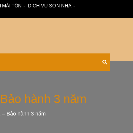
 MÁI TÔN
DỊCH VỤ SƠN NHÀ
 – tư vấn miễn phí.
Xối Chuyên
– Bảo hành 3 năm
11 – Bảo hành 3 năm