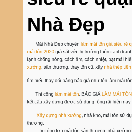
Nhà Đẹp
Mái Nhà Đẹp chuyên
làm mái tôn giá siêu rẻ 
mái tôn 2020
giá sát với thị trường luôn cạnh tran
lạnh chống nóng, cách âm, cách nhiệt, bạt mái hi
xưởng
, sân thượng, thay tôn cũ, xây
nhà thép tiền
tìm hiểu thay đổi bảng báo giá như tôn làm mái tô
Thi công
làm mái tôn
, BÁO GIÁ
LÀM MÁI TÔN
kết cấu xây dựng được sử dụng rộng rãi hiện nay 
Xây dựng nhà xưởng
, nhà kho, mái tôn sử d
thượng.
Thi công lợp mái tôn sân thượng, nhà xưởng, n