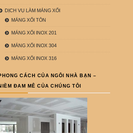
DỊCH VỤ LÀM MÁNG XỐI
MÁNG XỐI TÔN
MÁNG XỐI INOX 201
MÁNG XỐI INOX 304
MÁNG XỐI INOX 316
PHONG CÁCH CỦA NGÔI NHÀ BẠN –
NIỀM ĐAM MÊ CỦA CHÚNG TÔI