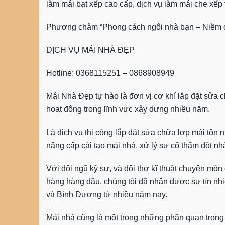
làm mái bạt xếp cao cấp, dịch vụ làm mái che xếp
Phương châm “
Phong cách ngôi nhà bạn – Niềm 
DỊCH VỤ MÁI NHÀ ĐẸP
Hotline: 0368115251 – 0868908949
Mái Nhà Đẹp tự hào là đơn vị
cơ khí lắp đặt sửa c
hoạt động trong lĩnh vực xây dựng nhiều năm.
Là dịch vụ thi công
lắp đặt sửa chữa lợp mái tôn
nâng cấp cải tạo mái nhà, xử lý sự cố thấm dột n
Với đội ngũ kỹ sư, và đội thợ kĩ thuật chuyên môn c
hàng hàng đầu, chúng tôi đã nhận được sự tín n
và Bình Dương từ nhiều năm nay.
Mái nhà cũng là một trong những phần quan trọn