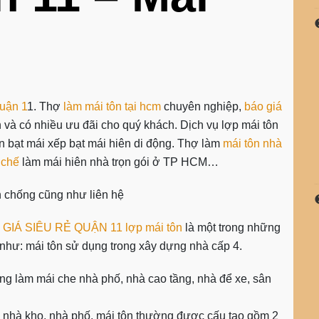
quận 1
1. Thợ
làm mái tôn tại hcm
chuyên nghiệp,
báo giá
h và có nhiều ưu đãi cho quý khách. Dịch vụ lợp mái tôn
ên bạt mái xếp bạt mái hiên di động. Thợ làm
mái tôn nhà
 chế
làm mái hiên nhà trọn gói ở TP HCM…
n chống cũng như liên hệ
 GIÁ SIÊU RẺ QUẬN 11
lợp mái tôn
là một trong những
như: mái tôn sử dụng trong xây dựng nhà cấp 4.
ụng làm mái che nhà phố, nhà cao tầng, nhà để xe, sân
hà kho, nhà phố, mái tôn thường được cấu tạo gồm 2