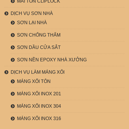
MÁI TÔN CLIPLOCK
DỊCH VỤ SƠN NHÀ
SƠN LẠI NHÀ
SƠN CHỐNG THẤM
SƠN DẦU CỬA SẮT
SƠN NỀN EPOXY NHÀ XƯỞNG
DỊCH VỤ LÀM MÁNG XỐI
MÁNG XỐI TÔN
MÁNG XỐI INOX 201
MÁNG XỐI INOX 304
MÁNG XỐI INOX 316