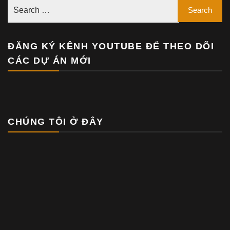
ĐĂNG KÝ KÊNH YOUTUBE ĐỂ THEO DÕI
CÁC DỰ ÁN MỚI
CHÚNG TÔI Ở ĐÂY