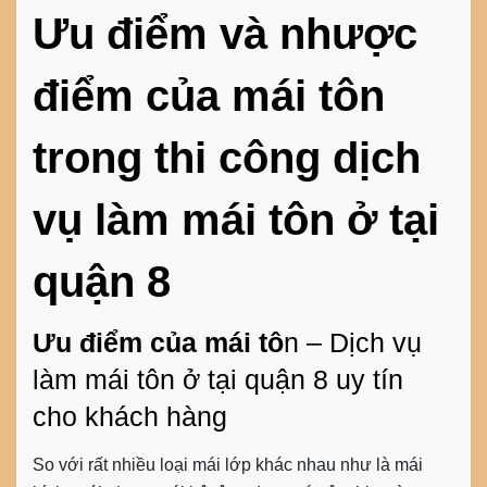
Ưu điểm và nhược
điểm của mái tôn
trong thi công
dịch
vụ làm mái tôn ở tại
quận 8
Ưu điểm của mái tô
n – Dịch vụ
làm mái tôn ở tại quận 8 uy tín
cho khách hàng
So với rất nhiều loại mái lớp khác nhau như là mái