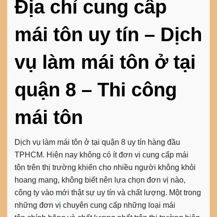
Địa chỉ cung cấp
mái tôn uy tín
– Dịch
vụ làm mái tôn ở tại
quận 8 – Thi công
mái tôn
Dịch vụ làm mái tôn ở tại quận 8 uy tín hàng đầu
TPHCM. Hiện nay không có ít đơn vị cung cấp
mái
tôn
trên thị trường khiến cho nhiều người không khỏi
hoang mang, không biết nên lựa chọn đơn vị nào,
công ty vào mới thật sự uy tín và chất lượng. Một trong
những đơn vị chuyên cung cấp những loại
mái