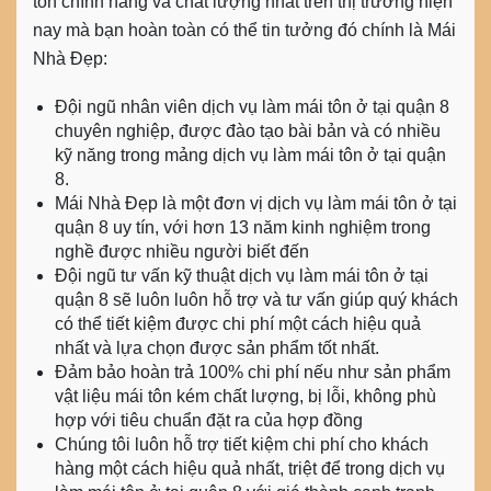
tôn
chính hãng và chất lượng nhất trên thị trường hiện
nay mà bạn hoàn toàn có thể tin tưởng đó chính là
Mái
Nhà Đẹp
:
Đội ngũ nhân viên dịch vụ làm mái tôn ở tại quận 8
chuyên nghiệp, được đào tạo bài bản và có nhiều
kỹ năng trong mảng dịch vụ làm mái tôn ở tại quận
8.
Mái Nhà Đẹp
là một đơn vị dịch vụ làm mái tôn ở tại
quận 8 uy tín, với hơn 13 năm kinh nghiệm trong
nghề được nhiều người biết đến
Đội ngũ tư vấn kỹ thuật dịch vụ làm mái tôn ở tại
quận 8 sẽ luôn luôn hỗ trợ và tư vấn giúp quý khách
có thể tiết kiệm được chi phí một cách hiệu quả
nhất và lựa chọn được sản phẩm tốt nhất.
Đảm bảo hoàn trả 100% chi phí nếu như sản phẩm
vật liệu mái tôn kém chất lượng, bị lỗi, không phù
hợp với tiêu chuẩn đặt ra của hợp đồng
Chúng tôi luôn hỗ trợ tiết kiệm chi phí cho khách
hàng một cách hiệu quả nhất, triệt để trong dịch vụ