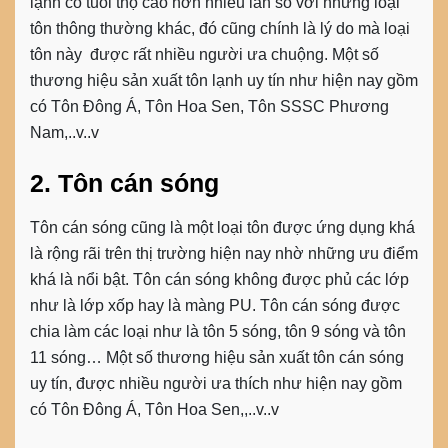
lạnh có tuổi thọ cao hơn nhiều lần so với những loại
tôn thông thường khác, đó cũng chính là lý do mà loại
tôn này được rất nhiều người ưa chuộng. Một số
thương hiệu sản xuất tôn lạnh uy tín như hiện nay gồm
có Tôn Đông Á, Tôn Hoa Sen, Tôn SSSC Phương
Nam,..v..v
2. Tôn cán sóng
Tôn cán sóng cũng là một loại tôn được ứng dụng khá
là rộng rãi trên thị trường hiện nay nhờ những ưu điểm
khá là nổi bật. Tôn cán sóng không được phủ các lớp
như là lớp xốp hay là màng PU. Tôn cán sóng được
chia làm các loại như là tôn 5 sóng, tôn 9 sóng và tôn
11 sóng… Một số thương hiệu sản xuất tôn cán sóng
uy tín, được nhiều người ưa thích như hiện nay gồm
có Tôn Đông Á, Tôn Hoa Sen,,..v..v