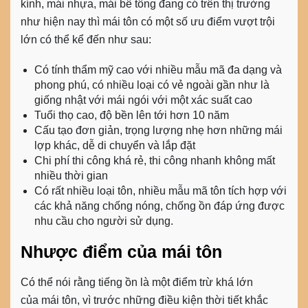
kính, mái nhựa, mái bê tông đang có trên thị trường
như hiện nay thì mái tôn có một số ưu điểm vượt trội
lớn có thể kể đến như sau:
Có tính thẩm mỹ cao với nhiều mẫu mã đa dạng và
phong phú, có nhiều loại có vẻ ngoài gần như là
giống nhật với mái ngói với một xác suất cao
Tuổi thọ cao, độ bền lên tới hơn 10 năm
Cấu tạo đơn giản, trọng lượng nhẹ hơn những mái
lợp khác, dễ di chuyển và lắp đặt
Chi phí thi công khá rẻ, thi công nhanh không mất
nhiều thời gian
Có rất nhiều loại tôn, nhiều mẫu mã tôn tích hợp với
các khả năng chống nóng, chống ồn đáp ứng được
nhu cầu cho người sử dụng.
Nhược điểm của mái tôn
Có thể nói rằng tiếng ồn là một điểm trừ khá lớn
của
mái tôn
, vì trước những điều kiện thời tiết khắc