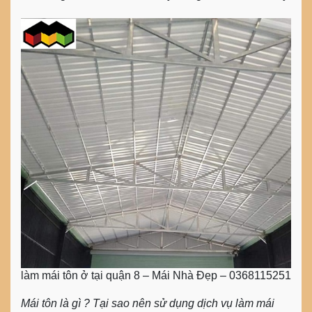
làm mái tôn ở tại quận 8 – Mái Nhà Đẹp – 0368115251
Mái tôn là gì ?
Tại sao nên sử dụng dịch vụ làm mái