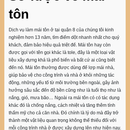
tôn
Dịch vụ làm mái tôn ở tại quận 8 của chúng tôi kinh
nghiệm hơn 13 năm, tìm điểm dột nhanh nhất cho quý
khách, đảm bảo hiệu quả triệt để.
Mái tôn
hay còn
được gọi với tên gọi khác là tole, đây là một loại vật
liệu xây dựng khá là phổ biến và bất cứ ai cũng biết
đến nó. Mái tôn thường được dùng để lợp mái nhà,
giúp bảo vệ cho công trình và nhà ở khỏi những tác
động, những yếu tố từ môi trường bên ngoài, gây ảnh
hưởng sâu sắc đến độ bền cũng như là tuổi thọ như là
nắng, gió, mưa bão… Ngoài ra mái tôn có có tác dụng
khác đó là chống nắng, cách nhiệt và tăng thêm tính
thẩm mỹ cho cả căn nhà. Đó chính là lý do mà đây trở
thành một vật liệu quan trọng không thể thiếu đối với
mỗi công trình nhà ở được xây dựng lên như hiện nay.