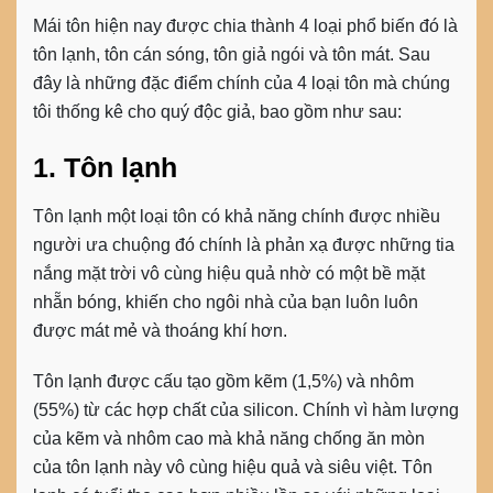
Mái tôn
hiện nay được chia thành 4 loại phổ biến đó là
tôn lạnh, tôn cán sóng, tôn giả ngói và tôn mát. Sau
đây là những đặc điểm chính của 4 loại tôn mà chúng
tôi thống kê cho quý độc giả, bao gồm như sau:
1. Tôn lạnh
Tôn lạnh một loại tôn có khả năng chính được nhiều
người ưa chuộng đó chính là phản xạ được những tia
nắng mặt trời vô cùng hiệu quả nhờ có một bề mặt
nhẵn bóng, khiến cho ngôi nhà của bạn luôn luôn
được mát mẻ và thoáng khí hơn.
Tôn lạnh được cấu tạo gồm kẽm (1,5%) và nhôm
(55%) từ các hợp chất của silicon. Chính vì hàm lượng
của kẽm và nhôm cao mà khả năng chống ăn mòn
của tôn lạnh này vô cùng hiệu quả và siêu việt. Tôn