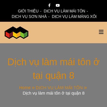
Skip
to
GIỚI THIỆU
DỊCH VỤ LÀM MÁI TÔN
content
DỊCH VỤ SƠN NHÀ
DỊCH VỤ LÀM MÁNG XỐI
Mái Nhà Đẹp chuyên làm mái tôn, máng xối chống thấm,
Thi Công Mái Tôn,
thoát nước hiệu quả. Đội ngũ lành nghề – bảo hành dài hạn
– tư vấn miễn phí.
Máng Xối Chuyên
Dịch vụ làm mái tôn ở
tại quận 8
Nghiệp – Mái Nhà
Đẹp
Home
DỊCH VỤ LÀM MÁI TÔN
Dịch vụ làm mái tôn ở tại quận 8