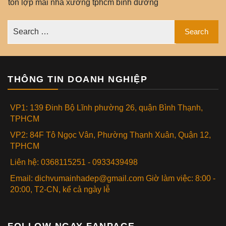
tôn lợp mái nhà xưởng tphcm bình dương
THÔNG TIN DOANH NGHIỆP
VP1: 139 Đinh Bộ Lĩnh phường 26, quận Bình Thạnh,
TPHCM
VP2: 84F Tô Ngọc Vân, Phường Thạnh Xuân, Quận 12,
TPHCM
Liên hệ: 0368115251 - 0933439498
Email: dichvumainhadep@gmail.com Giờ làm việc: 8:00 -
20:00, T2-CN, kể cả ngày lễ
FOLLOW NGAY FANPAGE