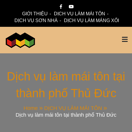
Skip
to
GIỚI THIỆU
DỊCH VỤ LÀM MÁI TÔN
content
DỊCH VỤ SƠN NHÀ
DỊCH VỤ LÀM MÁNG XỐI
Mái Nhà Đẹp chuyên làm mái tôn, máng xối chống thấm,
Thi Công Mái Tôn,
thoát nước hiệu quả. Đội ngũ lành nghề – bảo hành dài hạn
– tư vấn miễn phí.
Máng Xối Chuyên
Dịch vụ làm mái tôn tại
thành phố Thủ Đức
Nghiệp – Mái Nhà
Đẹp
Home
DỊCH VỤ LÀM MÁI TÔN
Dịch vụ làm mái tôn tại thành phố Thủ Đức