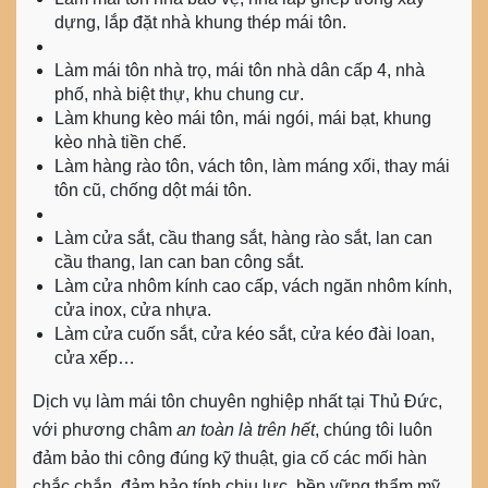
dựng, lắp đặt nhà khung thép mái tôn.
Làm mái tôn nhà trọ, mái tôn nhà dân cấp 4, nhà
phố, nhà biệt thự, khu chung cư.
Làm khung kèo mái tôn, mái ngói, mái bạt, khung
kèo nhà tiền chế.
Làm hàng rào tôn, vách tôn, làm máng xối, thay mái
tôn cũ, chống dột mái tôn.
Làm cửa sắt, cầu thang sắt, hàng rào sắt, lan can
cầu thang, lan can ban công sắt.
Làm cửa nhôm kính cao cấp, vách ngăn nhôm kính,
cửa inox, cửa nhựa.
Làm cửa cuốn sắt, cửa kéo sắt, cửa kéo đài loan,
cửa xếp…
Dịch vụ làm mái tôn chuyên nghiệp nhất tại Thủ Đức
,
với phương châm
an toàn là trên hết
, chúng tôi luôn
đảm bảo thi công đúng kỹ thuật, gia cố các mối hàn
chắc chắn, đảm bảo tính chịu lực, bền vững thẩm mỹ