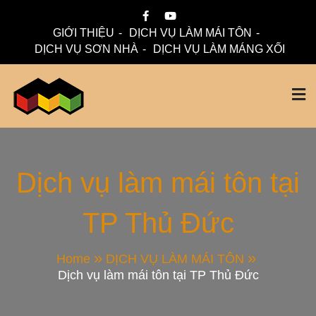
Skip
to
GIỚI THIỆU
DỊCH VỤ LÀM MÁI TÔN
content
DỊCH VỤ SƠN NHÀ
DỊCH VỤ LÀM MÁNG XỐI
Mái Nhà Đẹp chuyên làm mái tôn, máng xối chống thấm,
Thi Công Mái Tôn,
thoát nước hiệu quả. Đội ngũ lành nghề – bảo hành dài hạn
– tư vấn miễn phí.
Máng Xối Chuyên
Dịch vụ làm mái tôn tại
TP Thủ Đức
Nghiệp – Mái Nhà
Đẹp
Home
DỊCH VỤ LÀM MÁI TÔN
Dịch vụ làm mái tôn tại TP Thủ Đức