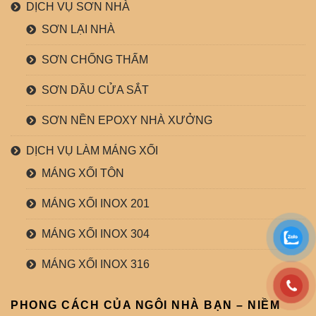
DỊCH VỤ SƠN NHÀ
SƠN LẠI NHÀ
SƠN CHỐNG THẤM
SƠN DẦU CỬA SẮT
SƠN NỀN EPOXY NHÀ XƯỞNG
DỊCH VỤ LÀM MÁNG XỐI
MÁNG XỐI TÔN
MÁNG XỐI INOX 201
MÁNG XỐI INOX 304
MÁNG XỐI INOX 316
PHONG CÁCH CỦA NGÔI NHÀ BẠN – NIỀM