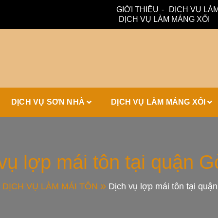
GIỚI THIỆU
DỊCH VỤ LÀM
DỊCH VỤ LÀM MÁNG XỐI
ấm, thoát nước hiệu quả. Đội ngũ lành nghề – bảo hành dài hạn
ái Tôn, Máng 
DỊCH VỤ SƠN NHÀ
DỊCH VỤ LÀM MÁNG XỐI
ái Nhà Đẹp
vụ lợp mái tôn tại quận 
DỊCH VỤ LÀM MÁI TÔN
Dịch vụ lợp mái tôn tại quậ