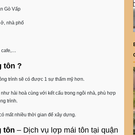
ận Gò Vấp
 ở, nhà phố
n cafe,…
 tôn ?
công trình sẽ có được 1 sự thẩm mỹ hơn.
như hài hoà cùng với kết cấu trong ngôi nhà, phù hợp
g trình.
 có mất nhiều thời gian để xây dựng.
 tôn
– Dịch vụ lợp mái tôn tại quận