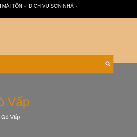
 MÁI TÔN
DỊCH VỤ SƠN NHÀ
 – tư vấn miễn phí.
Xối Chuyên
Gò Vấp
n Gò Vấp