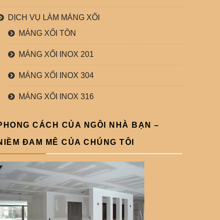
DỊCH VỤ LÀM MÁNG XỐI
MÁNG XỐI TÔN
MÁNG XỐI INOX 201
MÁNG XỐI INOX 304
MÁNG XỐI INOX 316
PHONG CÁCH CỦA NGÔI NHÀ BẠN –
NIỀM ĐAM MÊ CỦA CHÚNG TÔI