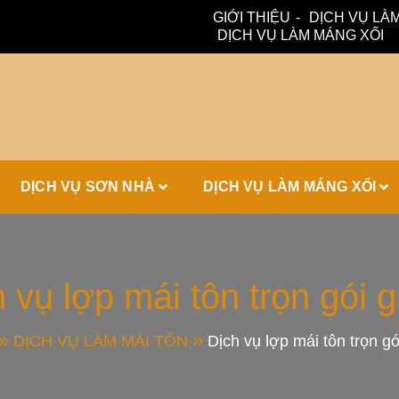
GIỚI THIỆU
DỊCH VỤ LÀM
DỊCH VỤ LÀM MÁNG XỐI
ấm, thoát nước hiệu quả. Đội ngũ lành nghề – bảo hành dài hạn
ái Tôn, Máng 
DỊCH VỤ SƠN NHÀ
DỊCH VỤ LÀM MÁNG XỐI
ái Nhà Đẹp
 vụ lợp mái tôn trọn gói g
DỊCH VỤ LÀM MÁI TÔN
Dịch vụ lợp mái tôn trọn gó