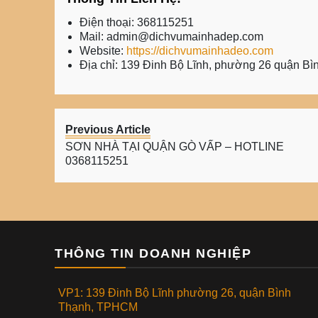
Điện thoại:
368115251
Mail:
admin@dichvumainhadep.com
Website:
https://dichvumainhadeo.com
Địa chỉ:
139 Đinh Bộ Lĩnh, phường 26 quận B
Previous Article
SƠN NHÀ TẠI QUẬN GÒ VẤP – HOTLINE
0368115251
THÔNG TIN DOANH NGHIỆP
VP1: 139 Đinh Bộ Lĩnh phường 26, quận Bình
Thạnh, TPHCM