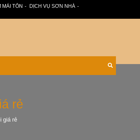
 MÁI TÔN
DỊCH VỤ SƠN NHÀ
 – tư vấn miễn phí.
Xối Chuyên
iá rẻ
i giá rẻ