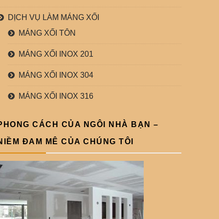
DỊCH VỤ LÀM MÁNG XỐI
MÁNG XỐI TÔN
MÁNG XỐI INOX 201
MÁNG XỐI INOX 304
MÁNG XỐI INOX 316
PHONG CÁCH CỦA NGÔI NHÀ BẠN –
NIỀM ĐAM MÊ CỦA CHÚNG TÔI