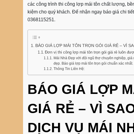
các công trình thi công lợp mái tôn chất lượng, bề
kiệm cho quý khách. Để nhận ngay báo giá chi tiết 
0368115251.
BÁO GIÁ LỢP MÁI TÔN TRỌN GÓI GIÁ RẺ – VÌ S
Đơn vị thi công lợp mái tôn trọn gói giá rẻ luôn đ
Mái Nhà Đẹp với đội ngũ thợ chuyên nghiệp, giá r
đẹp. Báo giá lợp mái tôn trọn gói chuẩn xác nhất
Thông Tin Liên Hệ:
BÁO GIÁ LỢP M
GIÁ RẺ – VÌ S
DỊCH VỤ MÁI N