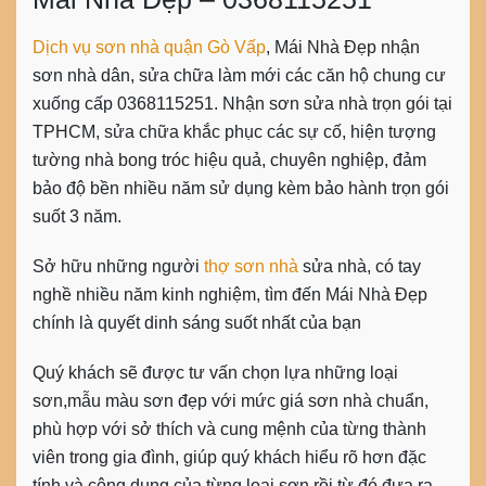
Dịch vụ sơn nhà quận Gò Vấp
, Mái Nhà Đẹp nhận
sơn nhà dân, sửa chữa làm mới các căn hộ chung cư
xuống cấp 0368115251. Nhận sơn sửa nhà trọn gói tại
TPHCM, sửa chữa khắc phục các sự cố, hiện tượng
tường nhà bong tróc hiệu quả, chuyên nghiệp, đảm
bảo độ bền nhiều năm sử dụng kèm bảo hành trọn gói
suốt 3 năm.
Sở hữu những người
thợ sơn nhà
sửa nhà, có tay
nghề nhiều năm kinh nghiệm, tìm đến Mái Nhà Đẹp
chính là quyết dinh sáng suốt nhất của bạn
Quý khách sẽ được tư vấn chọn lựa những loại
sơn,mẫu màu sơn đẹp với mức giá sơn nhà chuẩn,
phù hợp với sở thích và cung mệnh của từng thành
viên trong gia đình, giúp quý khách hiểu rõ hơn đặc
tính và công dụng của từng loại sơn rồi từ đó đưa ra