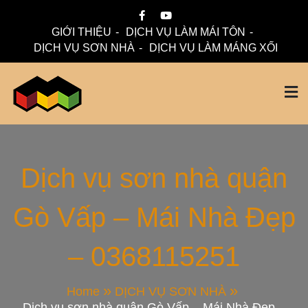
Skip
to
GIỚI THIỆU
DỊCH VỤ LÀM MÁI TÔN
content
DỊCH VỤ SƠN NHÀ
DỊCH VỤ LÀM MÁNG XỐI
Mái Nhà Đẹp chuyên làm mái tôn, máng xối chống thấm,
Thi Công Mái Tôn,
thoát nước hiệu quả. Đội ngũ lành nghề – bảo hành dài hạn
– tư vấn miễn phí.
Máng Xối Chuyên
Dịch vụ sơn nhà quận
Gò Vấp – Mái Nhà Đẹp
Nghiệp – Mái Nhà
– 0368115251
Đẹp
Home
DỊCH VỤ SƠN NHÀ
Dịch vụ sơn nhà quận Gò Vấp – Mái Nhà Đẹp –