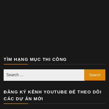
TÌM HẠNG MỤC THI CÔNG
ĐĂNG KÝ KÊNH YOUTUBE ĐỂ THEO DÕI
CÁC DỰ ÁN MỚI