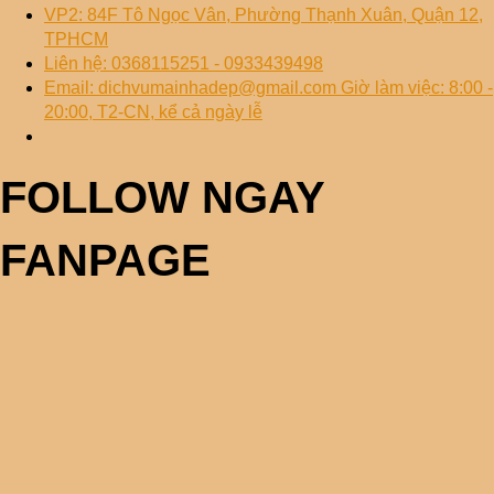
VP2: 84F Tô Ngọc Vân, Phường Thạnh Xuân, Quận 12,
TPHCM
Liên hệ: 0368115251 - 0933439498
Email: dichvumainhadep@gmail.com Giờ làm việc: 8:00 -
20:00, T2-CN, kể cả ngày lễ
FOLLOW NGAY
FANPAGE