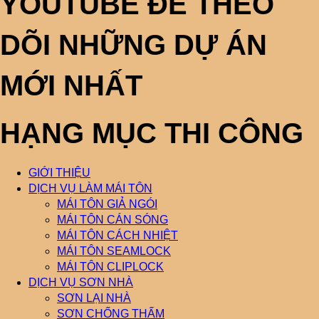
YOUTUBE ĐỂ THEO
DÕI NHỮNG DỰ ÁN
MỚI NHẤT
HẠNG MỤC THI CÔNG
GIỚI THIỆU
DỊCH VỤ LÀM MÁI TÔN
MÁI TÔN GIẢ NGÓI
MÁI TÔN CÁN SÓNG
MÁI TÔN CÁCH NHIỆT
MÁI TÔN SEAMLOCK
MÁI TÔN CLIPLOCK
DỊCH VỤ SƠN NHÀ
SƠN LẠI NHÀ
SƠN CHỐNG THẤM