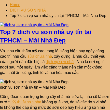
Home
DỊCH VỤ SƠN NHÀ
Top 7 dịch vụ sơn nhà uy tín tại TPHCM – Mái Nhà Đẹp
Top 7 dịch vụ sơn nhà uy tín tại
TPHCM – Mái Nhà Đẹp
Với nhu cầu thẩm mỹ cao trong lối sống hiện nay ngày càng
cao thì nhu cầu
sửa chữa nhà
, xây dựng là nhu cầu thiết yếu
của người dân đặc biệt là
dịch vụ sơn nhà
. Nhà là nơi nghỉ
ngơi sau một ngày làm việc căng thẳng nên cần một không
gian thật ấm cúng, tinh tế và hài hòa màu sắc.
dịch vụ sơn nhà uy tín – Mái Nhà Đẹp
Công đoạn quan trọng trong xây nhà mới sửa lại nhà cũ là sơn
nước.
Kỹ thuật sơn nhà
không quá khó, đa số các đơn vị nhỏ
lẻ không thể đáp ứng mức độ sơn đẹp hay hiệu ứng sơn mà