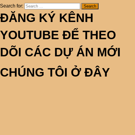
Search for:
ĐĂNG KÝ KÊNH
YOUTUBE ĐỂ THEO
DÕI CÁC DỰ ÁN MỚI
CHÚNG TÔI Ở ĐÂY