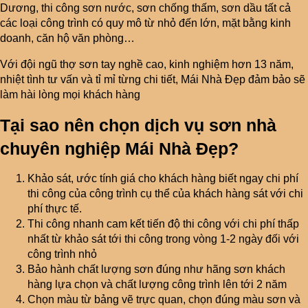
Dương, thi công sơn nước, sơn chống thấm, sơn dầu tất cả
các loại công trình có quy mô từ nhỏ đến lớn, mặt bằng kinh
doanh, căn hộ văn phòng…
Với đội ngũ thợ sơn tay nghề cao, kinh nghiệm hơn 13 năm,
nhiệt tình tư vấn và tỉ mỉ từng chi tiết, Mái Nhà Đẹp đảm bảo sẽ
làm hài lòng mọi khách hàng
Tại sao nên chọn dịch vụ sơn nhà
chuyên nghiệp Mái Nhà Đẹp?
Khảo sát, ước tính giá cho khách hàng biết ngay chi phí
thi công của công trình cụ thể của khách hàng sát với chi
phí thực tế.
Thi công nhanh cam kết tiến độ thi công với chi phí thấp
nhất từ khảo sát tới thi công trong vòng 1-2 ngày đối với
công trình nhỏ
Bảo hành chất lượng sơn đúng như hãng sơn khách
hàng lựa chọn và chất lượng công trình lên tới 2 năm
Chọn màu từ bảng vẽ trực quan, chọn đúng màu sơn và