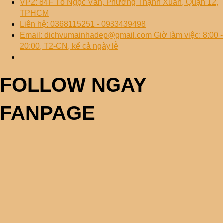
VP2: 84F Tô Ngọc Vân, Phường Thạnh Xuân, Quận 12,
TPHCM
Liên hệ: 0368115251 - 0933439498
Email: dichvumainhadep@gmail.com Giờ làm việc: 8:00 -
20:00, T2-CN, kể cả ngày lễ
FOLLOW NGAY
FANPAGE