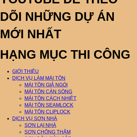
DÕI NHỮNG DỰ ÁN
MỚI NHẤT
HẠNG MỤC THI CÔNG
GIỚI THIỆU
DỊCH VỤ LÀM MÁI TÔN
MÁI TÔN GIẢ NGÓI
MÁI TÔN CÁN SÓNG
MÁI TÔN CÁCH NHIỆT
MÁI TÔN SEAMLOCK
MÁI TÔN CLIPLOCK
DỊCH VỤ SƠN NHÀ
SƠN LẠI NHÀ
SƠN CHỐNG THẤM