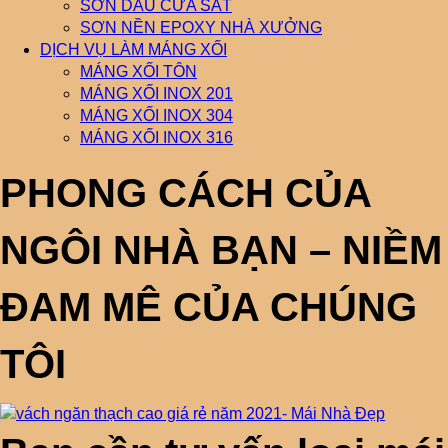
SƠN DẦU CỬA SẮT
SƠN NỀN EPOXY NHÀ XƯỞNG
DỊCH VỤ LÀM MÁNG XỐI
MÁNG XỐI TÔN
MÁNG XỐI INOX 201
MÁNG XỐI INOX 304
MÁNG XỐI INOX 316
PHONG CÁCH CỦA
NGÔI NHÀ BẠN – NIỀM
ĐAM MÊ CỦA CHÚNG
TÔI