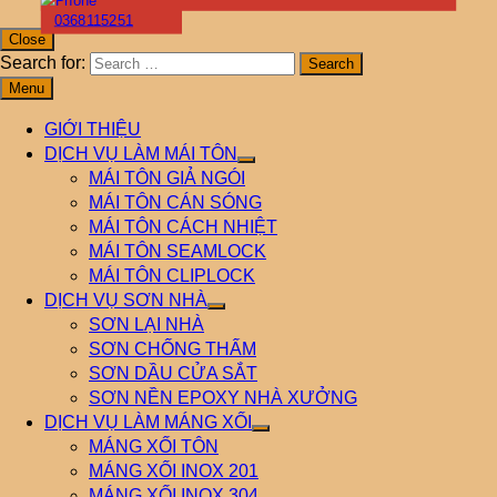
0368115251
Close
Search for:
Menu
GIỚI THIỆU
DỊCH VỤ LÀM MÁI TÔN
MÁI TÔN GIẢ NGÓI
MÁI TÔN CÁN SÓNG
MÁI TÔN CÁCH NHIỆT
MÁI TÔN SEAMLOCK
MÁI TÔN CLIPLOCK
DỊCH VỤ SƠN NHÀ
SƠN LẠI NHÀ
SƠN CHỐNG THẤM
SƠN DẦU CỬA SẮT
SƠN NỀN EPOXY NHÀ XƯỞNG
DỊCH VỤ LÀM MÁNG XỐI
MÁNG XỐI TÔN
MÁNG XỐI INOX 201
MÁNG XỐI INOX 304