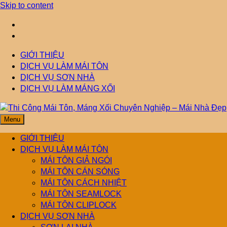
Skip to content
GIỚI THIỆU
DỊCH VỤ LÀM MÁI TÔN
DỊCH VỤ SƠN NHÀ
DỊCH VỤ LÀM MÁNG XỐI
Menu
Thi Công Mái Tôn,
Mái Nhà Đẹp chuyên làm mái tôn, máng xối chống thấm, thoát
nước hiệu quả. Đội ngũ lành nghề – bảo hành dài hạn – tư vấn
GIỚI THIỆU
miễn phí.
DỊCH VỤ LÀM MÁI TÔN
Máng Xối Chuyên
MÁI TÔN GIẢ NGÓI
MÁI TÔN CÁN SÓNG
MÁI TÔN CÁCH NHIỆT
Nghiệp – Mái Nhà
MÁI TÔN SEAMLOCK
MÁI TÔN CLIPLOCK
Đẹp
DỊCH VỤ SƠN NHÀ