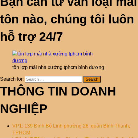
Bạn cần tư vấn loại mái
tôn nào, chúng tôi luôn
hỗ trợ 24/7
tôn lợp mái nhà xưởng tphcm bình dương
Search for:
THÔNG TIN DOANH
NGHIỆP
VP1: 139 Đinh Bộ Lĩnh phường 26, quận Bình Thạnh,
TPHCM