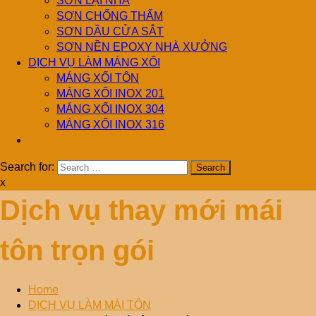
SƠN LẠI NHÀ
SƠN CHỐNG THẤM
SƠN DẦU CỬA SẮT
SƠN NỀN EPOXY NHÀ XƯỞNG
DỊCH VỤ LÀM MÁNG XỐI
MÁNG XỐI TÔN
MÁNG XỐI INOX 201
MÁNG XỐI INOX 304
MÁNG XỐI INOX 316
Search for:
x
Dịch vụ thay mới mái
tôn trọn gói
Home
DỊCH VỤ LÀM MÁI TÔN