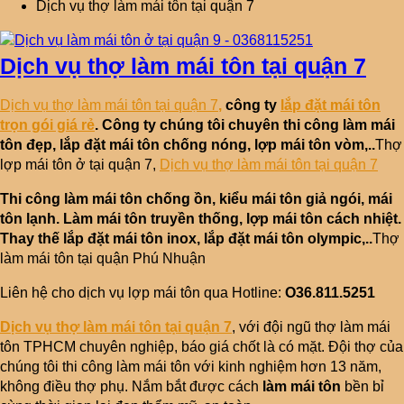
Dịch vụ thợ làm mái tôn tại quận 7
Dịch vụ thợ làm mái tôn tại quận 7
Dịch vụ thợ làm mái tôn tại quận 7
,
công ty
lắp đặt mái tôn
trọn gói giá rẻ
. Công ty chúng tôi chuyên thi công làm mái
tôn đẹp, lắp đặt mái tôn chống nóng, lợp mái tôn vòm,..
Thợ
lợp mái tôn ở tại quận 7,
Dịch vụ thợ làm mái tôn tại quận 7
Thi công làm mái tôn chống ồn, kiểu mái tôn giả ngói, mái
tôn lạnh. Làm mái tôn truyền thống, lợp mái tôn cách nhiệt.
Thay thế lắp đặt mái tôn inox, lắp đặt mái tôn olympic,..
Thợ
làm mái tôn tại quận Phú Nhuận
Liên hệ cho dịch vụ lợp mái tôn qua Hotline:
O36.811.5251
Dịch vụ thợ làm mái tôn tại quận 7
, với đội ngũ thợ làm mái
tôn TPHCM chuyên nghiệp, báo giá chốt là có mặt. Đội thợ của
chúng tôi thi công làm mái tôn với kinh nghiệm hơn 13 năm,
không điều thợ phụ. Nắm bắt được cách
làm mái tôn
bền bỉ