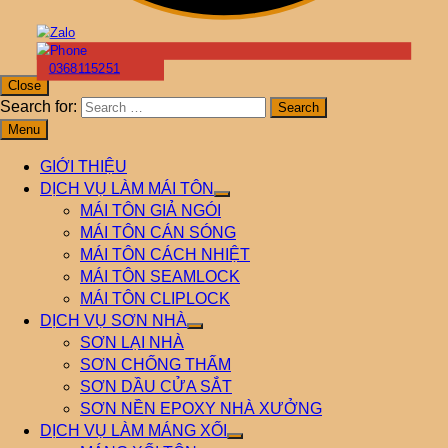
0368115251
Close
Search for:
Menu
GIỚI THIỆU
DỊCH VỤ LÀM MÁI TÔN
MÁI TÔN GIẢ NGÓI
MÁI TÔN CÁN SÓNG
MÁI TÔN CÁCH NHIỆT
MÁI TÔN SEAMLOCK
MÁI TÔN CLIPLOCK
DỊCH VỤ SƠN NHÀ
SƠN LẠI NHÀ
SƠN CHỐNG THẤM
SƠN DẦU CỬA SẮT
SƠN NỀN EPOXY NHÀ XƯỞNG
DỊCH VỤ LÀM MÁNG XỐI