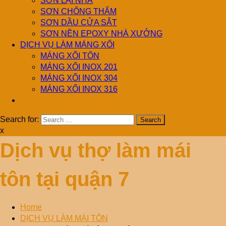
SƠN LẠI NHÀ
SƠN CHỐNG THẤM
SƠN DẦU CỬA SẮT
SƠN NỀN EPOXY NHÀ XƯỞNG
DỊCH VỤ LÀM MÁNG XỐI
MÁNG XỐI TÔN
MÁNG XỐI INOX 201
MÁNG XỐI INOX 304
MÁNG XỐI INOX 316
Search for:
x
Dịch vụ thợ làm mái
tôn tại quận 7
Home
DỊCH VỤ LÀM MÁI TÔN