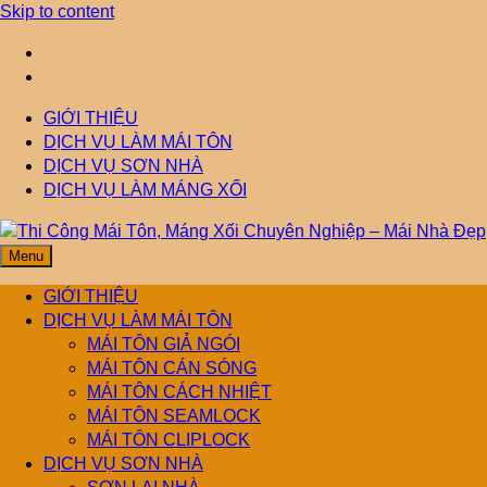
Skip to content
GIỚI THIỆU
DỊCH VỤ LÀM MÁI TÔN
DỊCH VỤ SƠN NHÀ
DỊCH VỤ LÀM MÁNG XỐI
Menu
Thi Công Mái Tôn,
Mái Nhà Đẹp chuyên làm mái tôn, máng xối chống thấm, thoát
nước hiệu quả. Đội ngũ lành nghề – bảo hành dài hạn – tư vấn
GIỚI THIỆU
miễn phí.
DỊCH VỤ LÀM MÁI TÔN
Máng Xối Chuyên
MÁI TÔN GIẢ NGÓI
MÁI TÔN CÁN SÓNG
MÁI TÔN CÁCH NHIỆT
Nghiệp – Mái Nhà
MÁI TÔN SEAMLOCK
MÁI TÔN CLIPLOCK
Đẹp
DỊCH VỤ SƠN NHÀ