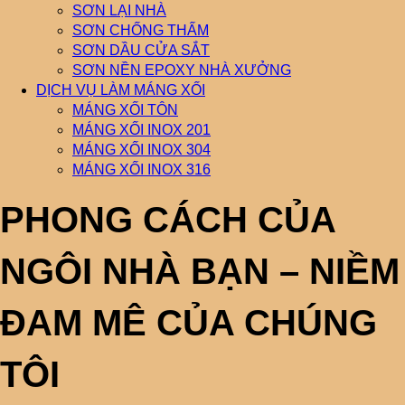
SƠN LẠI NHÀ
SƠN CHỐNG THẤM
SƠN DẦU CỬA SẮT
SƠN NỀN EPOXY NHÀ XƯỞNG
DỊCH VỤ LÀM MÁNG XỐI
MÁNG XỐI TÔN
MÁNG XỐI INOX 201
MÁNG XỐI INOX 304
MÁNG XỐI INOX 316
PHONG CÁCH CỦA
NGÔI NHÀ BẠN – NIỀM
ĐAM MÊ CỦA CHÚNG
TÔI