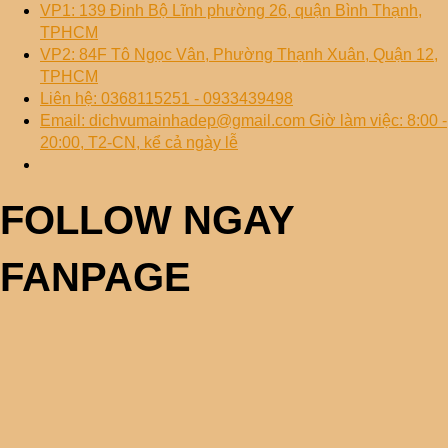
VP1: 139 Đinh Bộ Lĩnh phường 26, quận Bình Thạnh,
TPHCM
VP2: 84F Tô Ngọc Vân, Phường Thạnh Xuân, Quận 12,
TPHCM
Liên hệ: 0368115251 - 0933439498
Email: dichvumainhadep@gmail.com Giờ làm việc: 8:00 -
20:00, T2-CN, kể cả ngày lễ
FOLLOW NGAY
FANPAGE