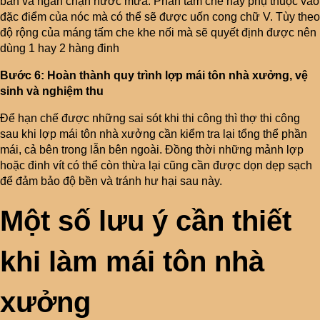
bẩn và ngăn chặn nước mưa. Phần tấm che này phụ thuộc vào
đặc điểm của nóc mà có thể sẽ được uốn cong chữ V. Tùy theo
độ rộng của máng tấm che khe nối mà sẽ quyết định được nên
dùng 1 hay 2 hàng đinh
Bước 6: Hoàn thành quy trình lợp mái tôn nhà xưởng, vệ
sinh và nghiệm thu
Để hạn chế được những sai sót khi thi công thì thợ thi công
sau khi lợp mái tôn nhà xưởng cần kiểm tra lại tổng thể phần
mái, cả bên trong lẫn bên ngoài. Đồng thời những mảnh lợp
hoặc đinh vít có thể còn thừa lại cũng cần được dọn dẹp sạch
để đảm bảo độ bền và tránh hư hại sau này.
Một số lưu ý cần thiết
khi làm mái tôn nhà
xưởng