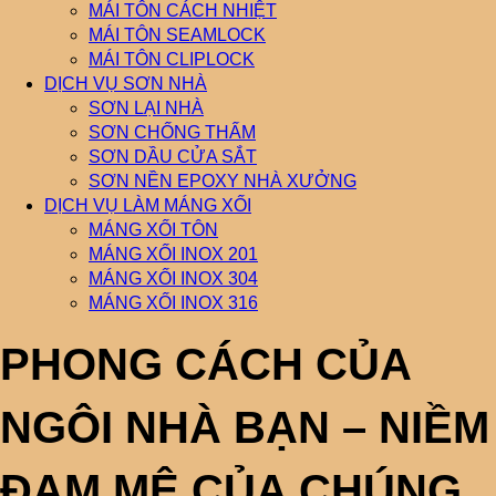
MÁI TÔN CÁCH NHIỆT
MÁI TÔN SEAMLOCK
MÁI TÔN CLIPLOCK
DỊCH VỤ SƠN NHÀ
SƠN LẠI NHÀ
SƠN CHỐNG THẤM
SƠN DẦU CỬA SẮT
SƠN NỀN EPOXY NHÀ XƯỞNG
DỊCH VỤ LÀM MÁNG XỐI
MÁNG XỐI TÔN
MÁNG XỐI INOX 201
MÁNG XỐI INOX 304
MÁNG XỐI INOX 316
PHONG CÁCH CỦA
NGÔI NHÀ BẠN – NIỀM
ĐAM MÊ CỦA CHÚNG