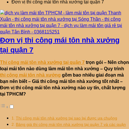
Đơn vị thi công mái tôn nhà xưởng tại quận 7
Đơn vị thi công mái tôn nhà xưởng
tại quận 7
Thi công mái tôn nhà xưởng tại quận 7
trọn gói – Nên chọn
loại mái tôn nào dùng làm mái tôn nhà xưởng – Quy trình
thi công mái tôn nhà xưởng
gồm bao nhiêu giai đoạn mà
bạn nên biết – Giá thi công mái tôn nhà xưởng tốt nhất –
Đơn vị thi công mái tôn nhà xưởng nào uy tín, chất lượng
tại TPHCM?
Thi công mái tôn nhà xưởng tại sao lại được ưa chuộng
Bảng giá thi công mái tôn nhà xưởng tại quận 7 và các quận