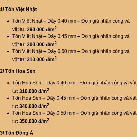
1/ Tôn Việt Nhật
Tôn Việt Nhật – Dày 0.40 mm – Đơn giá nhân công và
2
vật tư:
290.000 đ/m
Tôn Việt Nhật – Dày 0.45 mm – Đơn giá nhân công và
2
vật tư:
300.000 đ/m
Tôn Việt Nhật – Dày 0.50 mm – Đơn giá nhân công và
2
vật tư:
310.000 đ/m
2/ Tôn Hoa Sen
Tôn Hoa Sen – Dày 0.40 mm – Đơn giá nhân công và vật
2
tư:
310.000 đ/m
Tôn Hoa Sen – Dày 0.45 mm – Đơn giá nhân công và vật
2
tư:
340.000 đ/m
Tôn Hoa Sen – Dày 0.50 mm – Đơn giá nhân công và vật
2
tư:
350.000 đ/m
3/ Tôn Đông Á