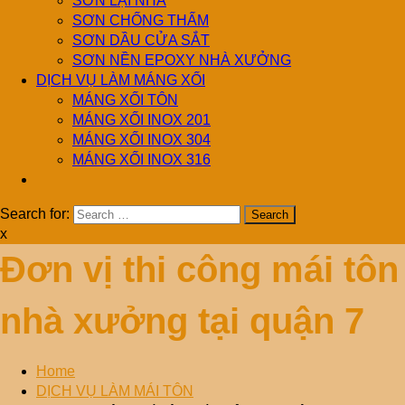
SƠN LẠI NHÀ
SƠN CHỐNG THẤM
SƠN DẦU CỬA SẮT
SƠN NỀN EPOXY NHÀ XƯỞNG
DỊCH VỤ LÀM MÁNG XỐI
MÁNG XỐI TÔN
MÁNG XỐI INOX 201
MÁNG XỐI INOX 304
MÁNG XỐI INOX 316
Search for:
x
Đơn vị thi công mái tôn
nhà xưởng tại quận 7
Home
DỊCH VỤ LÀM MÁI TÔN