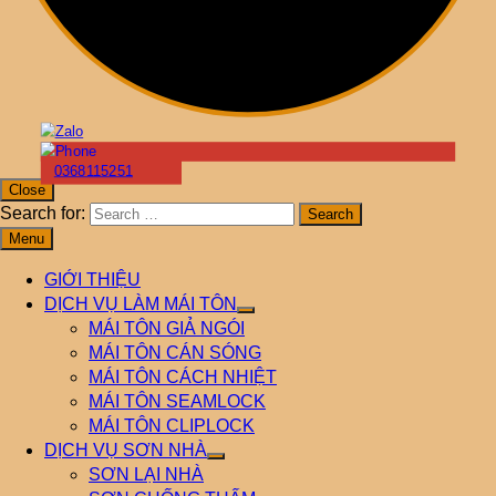
0368115251
Close
Search for:
Menu
GIỚI THIỆU
DỊCH VỤ LÀM MÁI TÔN
MÁI TÔN GIẢ NGÓI
MÁI TÔN CÁN SÓNG
MÁI TÔN CÁCH NHIỆT
MÁI TÔN SEAMLOCK
MÁI TÔN CLIPLOCK
DỊCH VỤ SƠN NHÀ
SƠN LẠI NHÀ