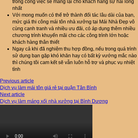
trong công việc sẽ mang lại cho khách hàng sự hài lòng
nhất
Với mong muốn có thể trở thành đối tác lâu dài của bạn,
mức giá thi công mái tôn nhà xưởng tại Mái Nhà Đẹp vô
cùng cạnh tranh và nhiều ưu đãi, có áp dụng thêm nhiều
chương trình khuyến mãi cho các công trình lớn hoặc
khách hàng thân thiết
Ngay cả khi đã nghiệm thu hợp đồng, nếu trong quá trình
sử dụng bạn gặp khó khăn hay có bất kỳ vướng mắc nào
thì chúng tôi cam kết sẽ vẫn luôn hỗ trợ và phục vụ nhiệt
tình
Previous article
Dịch vụ làm mái tôn giá rẻ tại quận Tân Bình
Next article
Dịch vụ làm máng xối nhà xưởng tại Bình Dương