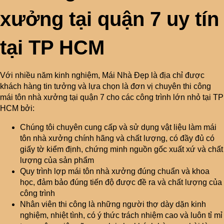
xưởng tại quận 7 uy tín
tại TP HCM
Với nhiều năm kinh nghiệm, Mái Nhà Đẹp là địa chỉ được
khách hàng tin tưởng và lựa chọn là đơn vị chuyên thi công
mái tôn nhà xưởng tại quận 7 cho các công trình lớn nhỏ tại TP
HCM bởi:
Chúng tôi chuyên cung cấp và sử dụng vật liệu làm mái
tôn nhà xưởng chính hãng và chất lượng, có đầy đủ có
giấy tờ kiểm định, chứng minh nguồn gốc xuất xứ và chất
lượng của sản phẩm
Quy trình lợp mái tôn nhà xưởng đúng chuẩn và khoa
học, đảm bảo đúng tiến độ được đề ra và chất lượng của
công trình
Nhân viên thi công là những người thợ dày dặn kinh
nghiệm, nhiệt tình, có ý thức trách nhiệm cao và luôn tỉ mỉ