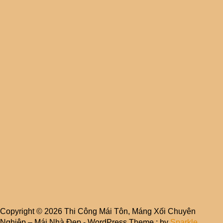
Copyright © 2026 Thi Công Mái Tôn, Máng Xối Chuyên
Nghiệp – Mái Nhà Đẹp - WordPress Theme : by
Sparkle