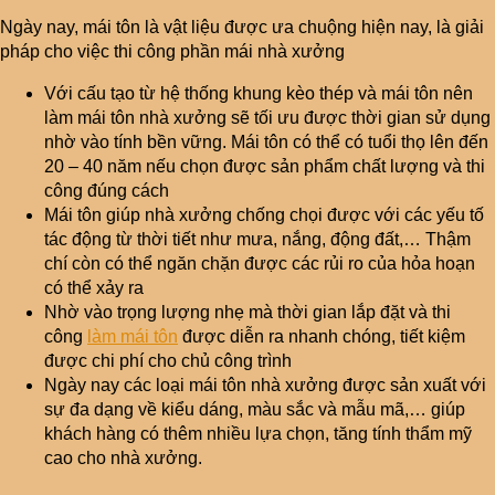
Ngày nay, mái tôn là vật liệu được ưa chuộng hiện nay, là giải
pháp cho việc thi công phần mái nhà xưởng
Với cấu tạo từ hệ thống khung kèo thép và mái tôn nên
làm mái tôn nhà xưởng sẽ tối ưu được thời gian sử dụng
nhờ vào tính bền vững. Mái tôn có thể có tuổi thọ lên đến
20 – 40 năm nếu chọn được sản phẩm chất lượng và thi
công đúng cách
Mái tôn giúp nhà xưởng chống chọi được với các yếu tố
tác động từ thời tiết như mưa, nắng, động đất,… Thậm
chí còn có thể ngăn chặn được các rủi ro của hỏa hoạn
có thể xảy ra
Nhờ vào trọng lượng nhẹ mà thời gian lắp đặt và thi
công
làm mái tôn
được diễn ra nhanh chóng, tiết kiệm
được chi phí cho chủ công trình
Ngày nay các loại mái tôn nhà xưởng được sản xuất với
sự đa dạng về kiểu dáng, màu sắc và mẫu mã,… giúp
khách hàng có thêm nhiều lựa chọn, tăng tính thẩm mỹ
cao cho nhà xưởng.