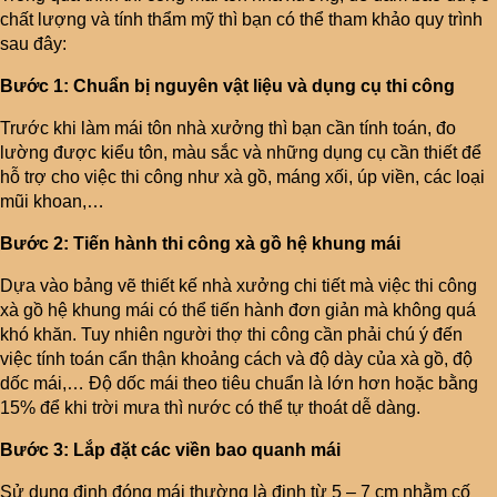
chất lượng và tính thẩm mỹ thì bạn có thể tham khảo quy trình
sau đây:
Bước 1: Chuẩn bị nguyên vật liệu và dụng cụ thi công
Trước khi làm mái tôn nhà xưởng thì bạn cần tính toán, đo
lường được kiểu tôn, màu sắc và những dụng cụ cần thiết để
hỗ trợ cho việc thi công như xà gồ, máng xối, úp viền, các loại
mũi khoan,…
Bước 2: Tiến hành thi công xà gồ hệ khung mái
Dựa vào bảng vẽ thiết kế nhà xưởng chi tiết mà việc thi công
xà gồ hệ khung mái có thể tiến hành đơn giản mà không quá
khó khăn. Tuy nhiên người thợ thi công cần phải chú ý đến
việc tính toán cẩn thận khoảng cách và độ dày của xà gồ, độ
dốc mái,… Độ dốc mái theo tiêu chuẩn là lớn hơn hoặc bằng
15% để khi trời mưa thì nước có thể tự thoát dễ dàng.
Bước 3: Lắp đặt các viền bao quanh mái
Sử dụng đinh đóng mái thường là đinh từ 5 – 7 cm nhằm cố