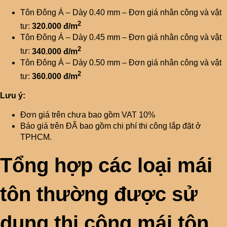
Tôn Đông Á – Dày 0.40 mm – Đơn giá nhân công và vật
2
tư:
320.000 đ/m
Tôn Đông Á – Dày 0.45 mm – Đơn giá nhân công và vật
2
tư:
340.000 đ/m
Tôn Đông Á – Dày 0.50 mm – Đơn giá nhân công và vật
2
tư:
360.000 đ/m
Lưu ý:
Đơn giá trên chưa bao gồm VAT 10%
Báo giá trên ĐÃ bao gồm chi phí thi công lắp đặt ở
TPHCM.
Tổng hợp các loại mái
tôn thường được sử
dụng thi công mái tôn