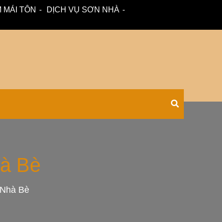
 MÁI TÔN
DỊCH VỤ SƠN NHÀ
 – tư vấn miễn phí.
Xối Chuyên
hà Bè
 Nhà Bè