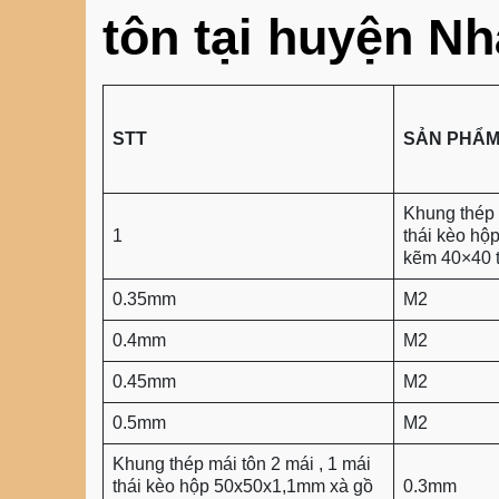
tôn tại huyện Nh
STT
SẢN PHẨ
Khung thép 
1
thái kèo hộ
kẽm 40×40 
0.35mm
M2
0.4mm
M2
0.45mm
M2
0.5mm
M2
Khung thép mái tôn 2 mái , 1 mái
thái kèo hộp 50x50x1,1mm xà gồ
0.3mm