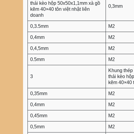
thái kèo hộp 50x50x1,1mm xà gồ
0,3mm
kẽm 40×40 tôn việt nhật liên
doanh
0,3.5mm
M2
0,4mm
M2
0,4,5mm
M2
0.5mm
M2
Khung thép 
3
thái kèo hộ
kẽm 40×40 
0,35mm
M2
0,4mm
M2
0,45mm
M2
0,5mm
M2