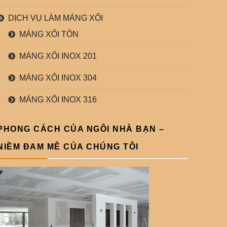
DỊCH VỤ LÀM MÁNG XỐI
MÁNG XỐI TÔN
MÁNG XỐI INOX 201
MÁNG XỐI INOX 304
MÁNG XỐI INOX 316
PHONG CÁCH CỦA NGÔI NHÀ BẠN –
NIỀM ĐAM MÊ CỦA CHÚNG TÔI