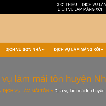
GIỚI THIỆU
DỊCH VỤ LÀM
DỊCH VỤ LÀM MÁNG XỐI
ấm, thoát nước hiệu quả. Đội ngũ lành nghề – bảo hành dài hạn
ái Tôn, Máng 
DỊCH VỤ SƠN NHÀ
DỊCH VỤ LÀM MÁNG XỐI
ái Nhà Đẹp
 vụ làm mái tôn huyện N
DỊCH VỤ LÀM MÁI TÔN
Dịch vụ làm mái tôn huyện