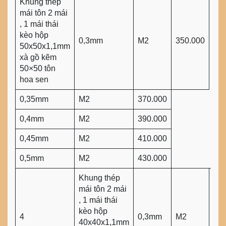
Khung thép
mái tôn 2 mái
, 1 mái thái
kèo hộp
0,3mm
M2
350.000
50x50x1,1mm
xà gồ kẽm
50×50 tôn
hoa sen
0,35mm
M2
370.000
0,4mm
M2
390.000
0,45mm
M2
410.000
0,5mm
M2
430.000
Khung thép
mái tôn 2 mái
, 1 mái thái
kèo hộp
4
0,3mm
M2
310
40x40x1,1mm