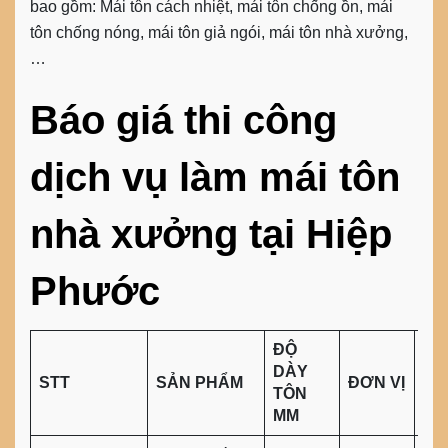
bao gồm: Mái tôn cách nhiệt, mái tôn chống ồn, mái
tôn chống nóng, mái tôn giả ngói, mái tôn nhà xưởng,
…
Báo giá thi công
dịch vụ làm mái tôn
nhà xưởng tại Hiệp
Phước
ĐỘ
Đ
DÀY
STT
SẢN PHẨM
ĐƠN VỊ
GI
TÔN
VN
MM