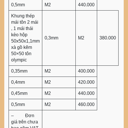
0,5mm
M2
440.000
Khung thép
mái tôn 2 mái
, 1 mái thái
kèo hộp
0,3mm
M2
380.000
50x50x1,1mm
xà gồ kẽm
50×50 tôn
olympic
0,35mm
M2
400.000
0,4mm
M2
420.000
0,45mm
M2
440.000
0,5mm
M2
460.000
– Đơn
giá trên chưa