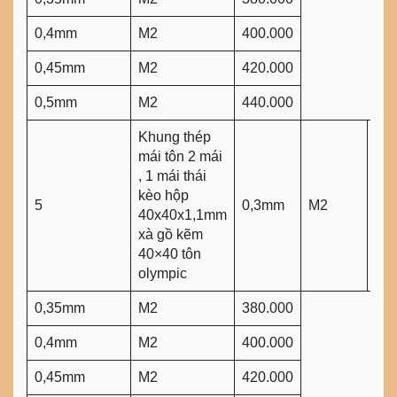
0,4mm
M2
400.000
0,45mm
M2
420.000
0,5mm
M2
440.000
Khung thép
mái tôn 2 mái
, 1 mái thái
kèo hộp
5
0,3mm
M2
360
40x40x1,1mm
xà gồ kẽm
40×40 tôn
olympic
0,35mm
M2
380.000
0,4mm
M2
400.000
0,45mm
M2
420.000