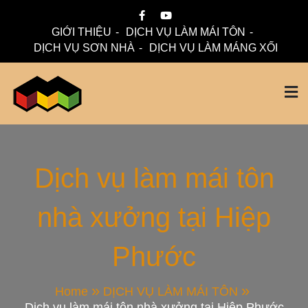
Skip
to
GIỚI THIỆU
DỊCH VỤ LÀM MÁI TÔN
content
DỊCH VỤ SƠN NHÀ
DỊCH VỤ LÀM MÁNG XỐI
Mái Nhà Đẹp chuyên làm mái tôn, máng xối chống thấm,
Thi Công Mái Tôn,
thoát nước hiệu quả. Đội ngũ lành nghề – bảo hành dài hạn
– tư vấn miễn phí.
Máng Xối Chuyên
Dịch vụ làm mái tôn
nhà xưởng tại Hiệp
Nghiệp – Mái Nhà
Phước
Đẹp
Home
DỊCH VỤ LÀM MÁI TÔN
Dịch vụ làm mái tôn nhà xưởng tại Hiệp Phước