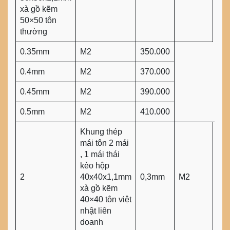
xà gồ kẽm
50×50 tôn
thường
0.35mm
M2
350.000
0.4mm
M2
370.000
0.45mm
M2
390.000
0.5mm
M2
410.000
Khung thép
mái tôn 2 mái
, 1 mái thái
kèo hộp
2
40x40x1,1mm
0,3mm
M2
290
xà gồ kẽm
40×40 tôn việt
nhật liên
doanh