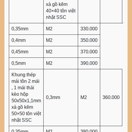
xà gồ kẽm
40×40 tôn việt
nhật SSC
0,35mm
M2
330.000
0,4mm
M2
350.000
0,45mm
M2
370.000
0,5mm
M2
390.000
Khung thép
mái tôn 2 mái
, 1 mái thái
kèo hộp
0,3mm
M2
360.000
50x50x1,1mm
xà gồ kẽm
50×50 tôn việt
nhật SSC
0,35mm
M2
380.000