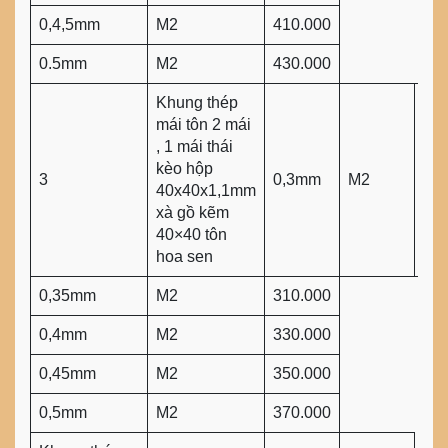
0,4,5mm
M2
410.000
0.5mm
M2
430.000
Khung thép
mái tôn 2 mái
, 1 mái thái
kèo hộp
3
0,3mm
M2
290
40x40x1,1mm
xà gồ kẽm
40×40 tôn
hoa sen
0,35mm
M2
310.000
0,4mm
M2
330.000
0,45mm
M2
350.000
0,5mm
M2
370.000