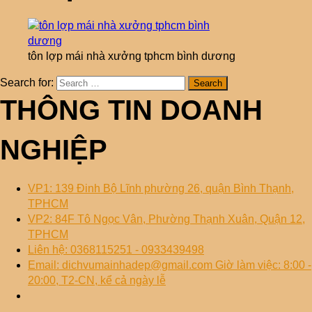
tôn lợp mái nhà xưởng tphcm bình dương
Search for:
THÔNG TIN DOANH
NGHIỆP
VP1: 139 Đinh Bộ Lĩnh phường 26, quận Bình Thạnh,
TPHCM
VP2: 84F Tô Ngọc Vân, Phường Thạnh Xuân, Quận 12,
TPHCM
Liên hệ: 0368115251 - 0933439498
Email: dichvumainhadep@gmail.com Giờ làm việc: 8:00 -
20:00, T2-CN, kể cả ngày lễ