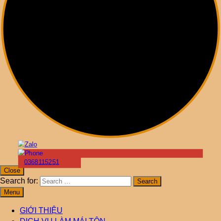
0368115251
Close
Search for:
Menu
GIỚI THIỆU