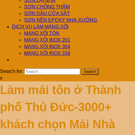
SƠN LẠI NHÀ
SƠN CHỐNG THẤM
SƠN DẦU CỬA SẮT
SƠN NỀN EPOXY NHÀ XƯỞNG
DỊCH VỤ LÀM MÁNG XỐI
MÁNG XỐI TÔN
MÁNG XỐI INOX 201
MÁNG XỐI INOX 304
MÁNG XỐI INOX 316
Search for:
x
Làm mái tôn ở Thành
phố Thủ Đức-3000+
khách chọn Mái Nhà