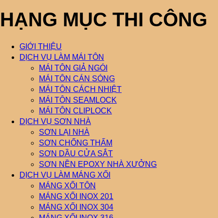
HẠNG MỤC THI CÔNG
GIỚI THIỆU
DỊCH VỤ LÀM MÁI TÔN
MÁI TÔN GIẢ NGÓI
MÁI TÔN CÁN SÓNG
MÁI TÔN CÁCH NHIỆT
MÁI TÔN SEAMLOCK
MÁI TÔN CLIPLOCK
DỊCH VỤ SƠN NHÀ
SƠN LẠI NHÀ
SƠN CHỐNG THẤM
SƠN DẦU CỬA SẮT
SƠN NỀN EPOXY NHÀ XƯỞNG
DỊCH VỤ LÀM MÁNG XỐI
MÁNG XỐI TÔN
MÁNG XỐI INOX 201
MÁNG XỐI INOX 304
MÁNG XỐI INOX 316