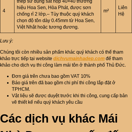
thép sử dụng sắt hộp 40×40 thương
hiệu Hoa Sen, Hòa Phát, được sơn
Liên
4
m²
chống rỉ 2 lớp.– Tùy thuộc quý khách
Hệ
chọn độ tôn dày 0.45mm từ Hoa Sen,
Việt Nhật hoặc tương đương.
Lưu ý:
Chúng tôi còn nhiều sản phẩm khác quý khách có thể tham
khảo trực tiếp tại website
dichvumainhadep.com
để tham
khảo cho dịch vụ thi công làm mái tôn ở thành phố Thủ Đức.
Đơn giá trên chưa bao gồm VAT 10%
Báo giá trên đã bao gồm chi phí thi công lắp đặt ở
TPHCM.
Vật liệu sẽ được duyệt trước khi thi công, cung cấp bản
vẽ thiết kế nếu quý khách yêu cầu
Các dịch vụ khác Mái