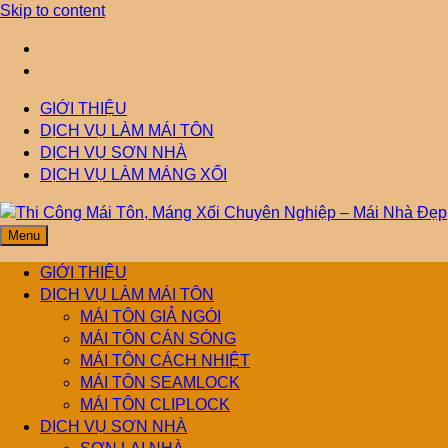
Skip to content
GIỚI THIỆU
DỊCH VỤ LÀM MÁI TÔN
DỊCH VỤ SƠN NHÀ
DỊCH VỤ LÀM MÁNG XỐI
Menu
Thi Công Mái Tôn,
Mái Nhà Đẹp chuyên làm mái tôn, máng xối chống thấm, thoát
nước hiệu quả. Đội ngũ lành nghề – bảo hành dài hạn – tư vấn
GIỚI THIỆU
miễn phí.
DỊCH VỤ LÀM MÁI TÔN
Máng Xối Chuyên
MÁI TÔN GIẢ NGÓI
MÁI TÔN CÁN SÓNG
MÁI TÔN CÁCH NHIỆT
Nghiệp – Mái Nhà
MÁI TÔN SEAMLOCK
MÁI TÔN CLIPLOCK
Đẹp
DỊCH VỤ SƠN NHÀ