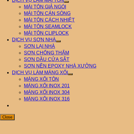
DỊCH VỤ LÀM MÁI TÔN
MÁI TÔN GIẢ NGÓI
MÁI TÔN CÁN SÓNG
MÁI TÔN CÁCH NHIỆT
MÁI TÔN SEAMLOCK
MÁI TÔN CLIPLOCK
DỊCH VỤ SƠN NHÀ
SƠN LẠI NHÀ
SƠN CHỐNG THẤM
SƠN DẦU CỬA SẮT
SƠN NỀN EPOXY NHÀ XƯỞNG
DỊCH VỤ LÀM MÁNG XỐI
MÁNG XỐI TÔN
MÁNG XỐI INOX 201
MÁNG XỐI INOX 304
MÁNG XỐI INOX 316
Close