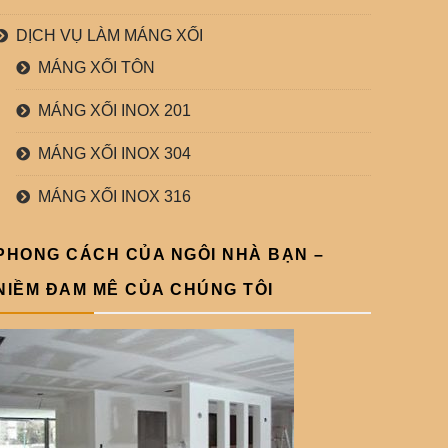
DỊCH VỤ LÀM MÁNG XỐI
MÁNG XỐI TÔN
MÁNG XỐI INOX 201
MÁNG XỐI INOX 304
MÁNG XỐI INOX 316
PHONG CÁCH CỦA NGÔI NHÀ BẠN –
NIỀM ĐAM MÊ CỦA CHÚNG TÔI