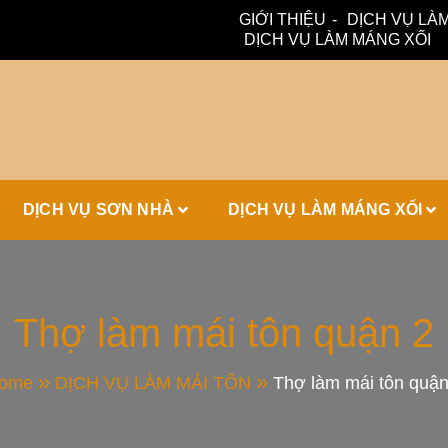
GIỚI THIỆU
DỊCH VỤ LÀM
DỊCH VỤ LÀM MÁNG XỐI
ấm, thoát nước hiệu quả. Đội ngũ lành nghề – bảo hành dài hạn
ái Tôn, Máng 
DỊCH VỤ SƠN NHÀ
DỊCH VỤ LÀM MÁNG XỐI
ái Nhà Đẹp
Thợ làm mái tôn quận 2
ome
DỊCH VỤ LÀM MÁI TÔN
Thợ làm mái tôn quận