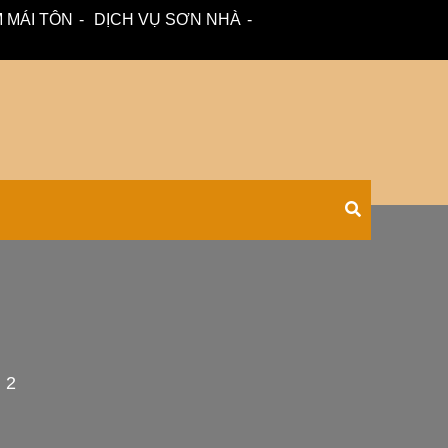
 MÁI TÔN
DỊCH VỤ SƠN NHÀ
 – tư vấn miễn phí.
Xối Chuyên
 2