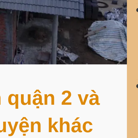
n quận 2 và
uyện khác