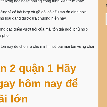
hự trường học hoặc những công trình kiến trúc khác.
ờng vì có kết hợp xà gồ gỗ, có cấu tạo ổn định hơn
ững loại đang được ưa chuộng hiện nay.
ng đặc điểm vượt trội của mái tôn giả ngói phù hợp
à phố.
 tôn này để chọn ra cho mình một loại mái tôn vững chãi
n 2 quận 1 Hãy
ngay hôm nay để
i lớn