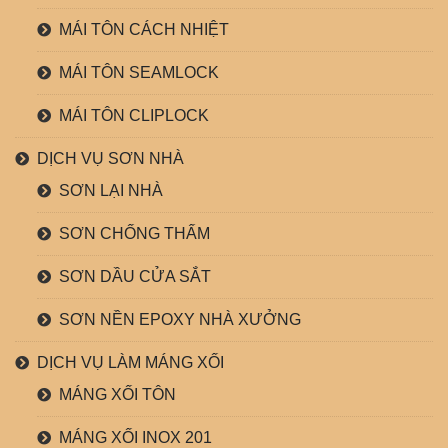
MÁI TÔN CÁCH NHIỆT
MÁI TÔN SEAMLOCK
MÁI TÔN CLIPLOCK
DỊCH VỤ SƠN NHÀ
SƠN LẠI NHÀ
SƠN CHỐNG THẤM
SƠN DẦU CỬA SẮT
SƠN NỀN EPOXY NHÀ XƯỞNG
DỊCH VỤ LÀM MÁNG XỐI
MÁNG XỐI TÔN
MÁNG XỐI INOX 201