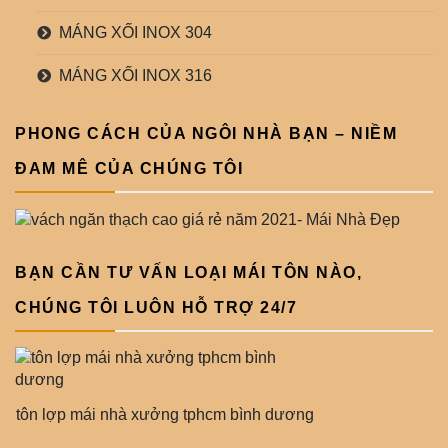
MÁNG XỐI INOX 304
MÁNG XỐI INOX 316
PHONG CÁCH CỦA NGÔI NHÀ BẠN – NIỀM
ĐAM MÊ CỦA CHÚNG TÔI
BẠN CẦN TƯ VẤN LOẠI MÁI TÔN NÀO,
CHÚNG TÔI LUÔN HỖ TRỢ 24/7
tôn lợp mái nhà xưởng tphcm bình dương