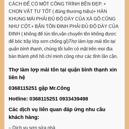
CÁCH ĐỂ CÓ MỘT CÔNG TRÌNH BỀN ĐẸP. +
CHỌN VẬT TƯ TỐT ( đúng thương hiệu)+ HÀN
KHUNG MÁI PHẢI ĐỦ ĐỘ DÀY CỦA XÀ GỒ CŨNG
NHƯ CỘT.+ BẮN TÔN ĐINH PHẢI ĐỦ ĐỘ DÀY CỦA
ĐINH ( không để lún tôn,vận chuyển tôn không được
để bóc trầy lớp sơn chống gỉ)
Thợ làm lợp mái tôn tại
quận bình thạnh
, chúng tôi luôn có mặt trên mọi địa
bàn thành phố hồ chí minh cũng như các tĩnh lân cận.
Thợ làm lợp mái tôn tại quận bình thạnh xin
liên hệ
0368115251 gặp Mr.Công
Hotline: 0368115251 0933439498
Các dịch vụ liên quan đáp ứng nhu cầu
khách hàng:
– Dịch vụ sơn sửa nhà