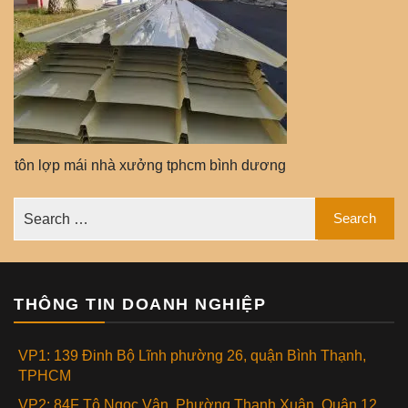
tôn lợp mái nhà xưởng tphcm bình dương
THÔNG TIN DOANH NGHIỆP
VP1: 139 Đinh Bộ Lĩnh phường 26, quận Bình Thạnh,
TPHCM
VP2: 84F Tô Ngọc Vân, Phường Thạnh Xuân, Quận 12,