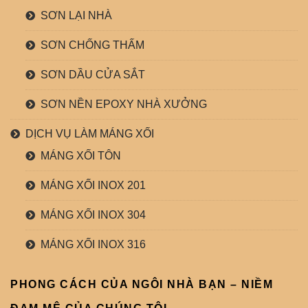
SƠN LẠI NHÀ
SƠN CHỐNG THẤM
SƠN DẦU CỬA SẮT
SƠN NỀN EPOXY NHÀ XƯỞNG
DỊCH VỤ LÀM MÁNG XỐI
MÁNG XỐI TÔN
MÁNG XỐI INOX 201
MÁNG XỐI INOX 304
MÁNG XỐI INOX 316
PHONG CÁCH CỦA NGÔI NHÀ BẠN – NIỀM