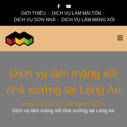
Skip
to
GIỚI THIỆU
DỊCH VỤ LÀM MÁI TÔN
content
DỊCH VỤ SƠN NHÀ
DỊCH VỤ LÀM MÁNG XỐI
Mái Nhà Đẹp chuyên làm mái tôn, máng xối chống thấm,
Thi Công Mái Tôn,
thoát nước hiệu quả. Đội ngũ lành nghề – bảo hành dài hạn
– tư vấn miễn phí.
Máng Xối Chuyên
Dịch vụ làm máng xối
nhà xưởng tại Long An
Nghiệp – Mái Nhà
Đẹp
Home
DỊCH VỤ LÀM MÁNG XỐI
Dịch vụ làm máng xối nhà xưởng tại Long An