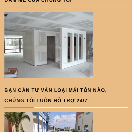
ĐAM MÊ CỦA CHÚNG TÔI
BẠN CẦN TƯ VẤN LOẠI MÁI TÔN NÀO,
CHÚNG TÔI LUÔN HỖ TRỢ 24/7