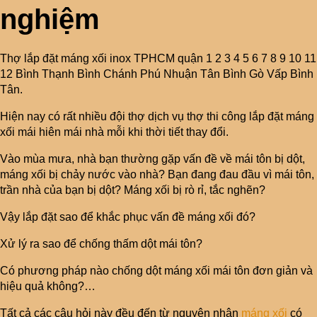
nghiệm
Thợ lắp đặt máng xối inox TPHCM quận 1 2 3 4 5 6 7 8 9 10 11
12 Bình Thạnh Bình Chánh Phú Nhuận Tân Bình Gò Vấp Bình
Tân.
Hiện nay có rất nhiều đội thợ dịch vụ thợ thi công lắp đặt máng
xối mái hiên mái nhà mỗi khi thời tiết thay đổi.
Vào mùa mưa, nhà bạn thường gặp vấn đề về mái tôn bị dột,
máng xối bị chảy nước vào nhà? Bạn đang đau đầu vì mái tôn,
trần nhà của bạn bị dột? Máng xối bị rò rỉ, tắc nghẽn?
Vậy lắp đặt sao để khắc phục vấn đề máng xối đó?
Xử lý ra sao để chống thấm dột mái tôn?
Có phương pháp nào chống dột máng xối mái tôn đơn giản và
hiệu quả không?…
Tất cả các câu hỏi này đều đến từ nguyên nhân
máng xối
có