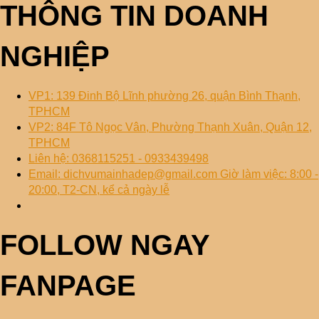
THÔNG TIN DOANH
NGHIỆP
VP1: 139 Đinh Bộ Lĩnh phường 26, quận Bình Thạnh,
TPHCM
VP2: 84F Tô Ngọc Vân, Phường Thạnh Xuân, Quận 12,
TPHCM
Liên hệ: 0368115251 - 0933439498
Email: dichvumainhadep@gmail.com Giờ làm việc: 8:00 -
20:00, T2-CN, kể cả ngày lễ
FOLLOW NGAY
FANPAGE