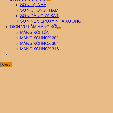
SƠN LẠI NHÀ
SƠN CHỐNG THẤM
SƠN DẦU CỬA SẮT
SƠN NỀN EPOXY NHÀ XƯỞNG
DỊCH VỤ LÀM MÁNG XỐI
MÁNG XỐI TÔN
MÁNG XỐI INOX 201
MÁNG XỐI INOX 304
MÁNG XỐI INOX 316
Close