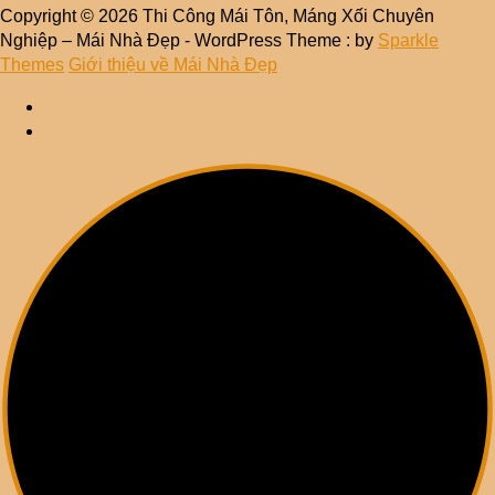
Copyright © 2026 Thi Công Mái Tôn, Máng Xối Chuyên
Nghiệp – Mái Nhà Đẹp - WordPress Theme : by
Sparkle
Themes
Giới thiệu về Mái Nhà Đẹp