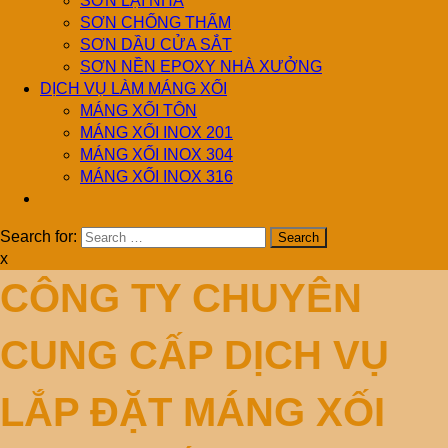
SƠN LẠI NHÀ
SƠN CHỐNG THẤM
SƠN DẦU CỬA SẮT
SƠN NỀN EPOXY NHÀ XƯỞNG
DỊCH VỤ LÀM MÁNG XỐI
MÁNG XỐI TÔN
MÁNG XỐI INOX 201
MÁNG XỐI INOX 304
MÁNG XỐI INOX 316
Search for:
x
CÔNG TY CHUYÊN
CUNG CẤP DỊCH VỤ
LẮP ĐẶT MÁNG XỐI