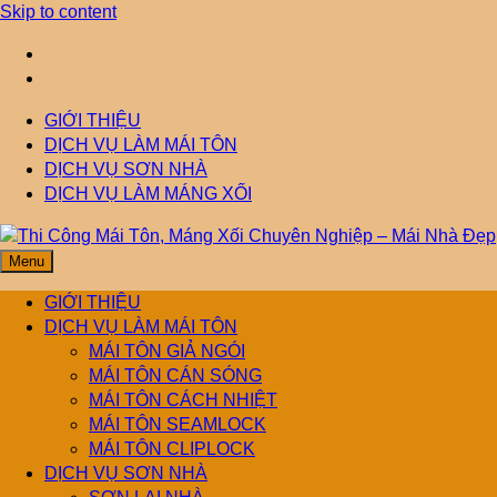
Skip to content
GIỚI THIỆU
DỊCH VỤ LÀM MÁI TÔN
DỊCH VỤ SƠN NHÀ
DỊCH VỤ LÀM MÁNG XỐI
Menu
Thi Công Mái Tôn,
Mái Nhà Đẹp chuyên làm mái tôn, máng xối chống thấm, thoát
nước hiệu quả. Đội ngũ lành nghề – bảo hành dài hạn – tư vấn
GIỚI THIỆU
miễn phí.
DỊCH VỤ LÀM MÁI TÔN
Máng Xối Chuyên
MÁI TÔN GIẢ NGÓI
MÁI TÔN CÁN SÓNG
MÁI TÔN CÁCH NHIỆT
Nghiệp – Mái Nhà
MÁI TÔN SEAMLOCK
MÁI TÔN CLIPLOCK
Đẹp
DỊCH VỤ SƠN NHÀ