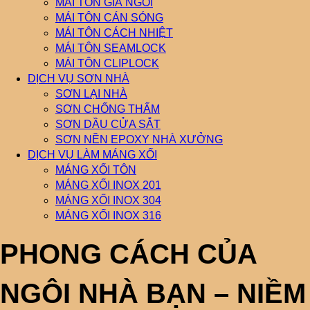
MÁI TÔN GIẢ NGÓI
MÁI TÔN CÁN SÓNG
MÁI TÔN CÁCH NHIỆT
MÁI TÔN SEAMLOCK
MÁI TÔN CLIPLOCK
DỊCH VỤ SƠN NHÀ
SƠN LẠI NHÀ
SƠN CHỐNG THẤM
SƠN DẦU CỬA SẮT
SƠN NỀN EPOXY NHÀ XƯỞNG
DỊCH VỤ LÀM MÁNG XỐI
MÁNG XỐI TÔN
MÁNG XỐI INOX 201
MÁNG XỐI INOX 304
MÁNG XỐI INOX 316
PHONG CÁCH CỦA
NGÔI NHÀ BẠN – NIỀM