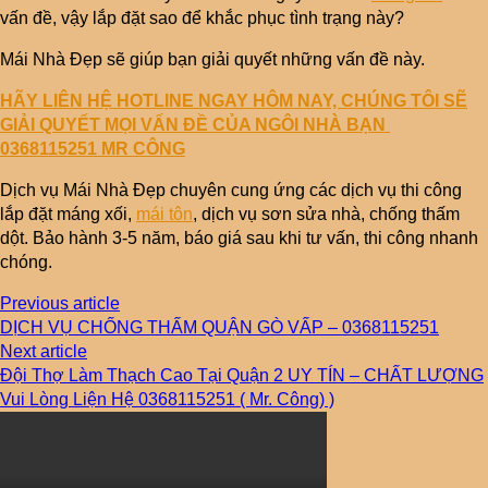
vấn đề, vậy lắp đặt sao để khắc phục tình trạng này?
Mái Nhà Đẹp sẽ giúp bạn giải quyết những vấn đề này.
HÃY LIÊN HỆ HOTLINE NGAY HÔM NAY, CHÚNG TÔI SẼ
GIẢI QUYẾT MỌI VẤN ĐỀ CỦA NGÔI NHÀ BẠN
0368115251 MR CÔNG
Dịch vụ Mái Nhà Đẹp chuyên cung ứng các dịch vụ thi công
lắp đặt máng xối,
mái tôn
, dịch vụ sơn sửa nhà, chống thấm
dột. Bảo hành 3-5 năm, báo giá sau khi tư vấn, thi công nhanh
chóng.
Previous article
DỊCH VỤ CHỐNG THẤM QUẬN GÒ VẤP – 0368115251
Next article
Đội Thợ Làm Thạch Cao Tại Quận 2 UY TÍN – CHẤT LƯỢNG
Vui Lòng Liện Hệ 0368115251 ( Mr. Công) )