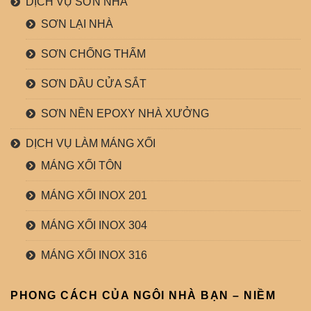
DỊCH VỤ SƠN NHÀ
SƠN LẠI NHÀ
SƠN CHỐNG THẤM
SƠN DẦU CỬA SẮT
SƠN NỀN EPOXY NHÀ XƯỞNG
DỊCH VỤ LÀM MÁNG XỐI
MÁNG XỐI TÔN
MÁNG XỐI INOX 201
MÁNG XỐI INOX 304
MÁNG XỐI INOX 316
PHONG CÁCH CỦA NGÔI NHÀ BẠN – NIỀM