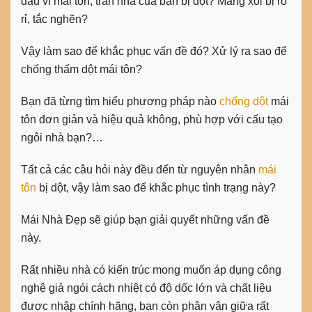
đầu vì mái tôn, trần nhà của bạn bị dột? Máng xối bị rò
rỉ, tắc nghẽn?
Vậy làm sao để khắc phục vấn đề đó? Xử lý ra sao để
chống thấm dột mái tôn?
Bạn đã từng tìm hiểu phương pháp nào
chống dột
mái
tôn đơn giản và hiệu quả không, phù hợp với cấu tạo
ngôi nhà bạn?…
Tất cả các câu hỏi này đều đến từ nguyên nhân
mái
tôn
bị dột, vậy làm sao để khắc phục tình trạng này?
Mái Nhà Đẹp sẽ giúp bạn giải quyết những vấn đề
này.
Rất nhiều nhà có kiến trúc mong muốn áp dụng công
nghệ giả ngói cách nhiệt có độ dốc lớn và chất liệu
được nhập chính hãng, bạn còn phân vân giữa rất