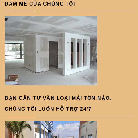
ĐAM MÊ CỦA CHÚNG TÔI
BẠN CẦN TƯ VẤN LOẠI MÁI TÔN NÀO,
CHÚNG TÔI LUÔN HỖ TRỢ 24/7