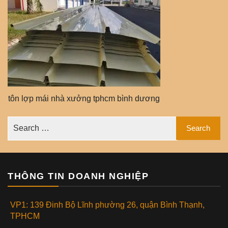
tôn lợp mái nhà xưởng tphcm bình dương
THÔNG TIN DOANH NGHIỆP
VP1: 139 Đinh Bộ Lĩnh phường 26, quận Bình Thạnh,
TPHCM