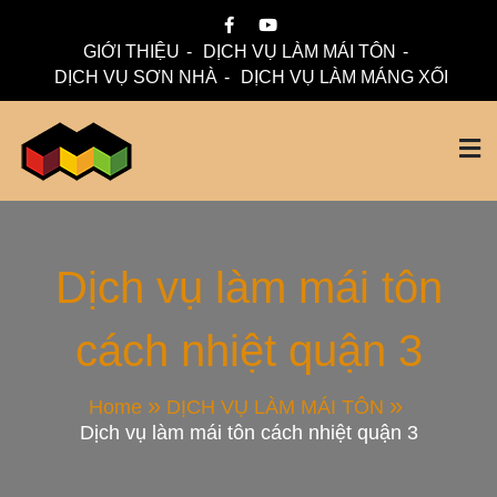
Skip
to
GIỚI THIỆU
DỊCH VỤ LÀM MÁI TÔN
content
DỊCH VỤ SƠN NHÀ
DỊCH VỤ LÀM MÁNG XỐI
Mái Nhà Đẹp chuyên làm mái tôn, máng xối chống thấm,
Thi Công Mái Tôn,
thoát nước hiệu quả. Đội ngũ lành nghề – bảo hành dài hạn
– tư vấn miễn phí.
Máng Xối Chuyên
Dịch vụ làm mái tôn
cách nhiệt quận 3
Nghiệp – Mái Nhà
Đẹp
Home
DỊCH VỤ LÀM MÁI TÔN
Dịch vụ làm mái tôn cách nhiệt quận 3