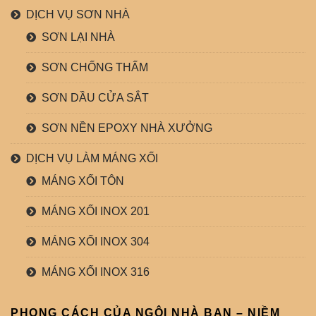
DỊCH VỤ SƠN NHÀ
SƠN LẠI NHÀ
SƠN CHỐNG THẤM
SƠN DẦU CỬA SẮT
SƠN NỀN EPOXY NHÀ XƯỞNG
DỊCH VỤ LÀM MÁNG XỐI
MÁNG XỐI TÔN
MÁNG XỐI INOX 201
MÁNG XỐI INOX 304
MÁNG XỐI INOX 316
PHONG CÁCH CỦA NGÔI NHÀ BẠN – NIỀM