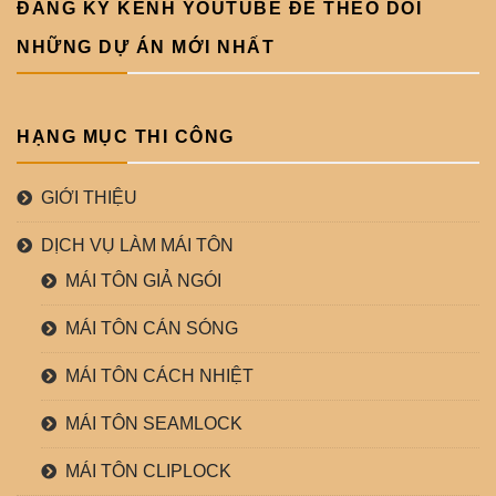
ĐĂNG KÝ KÊNH YOUTUBE ĐỂ THEO DÕI
NHỮNG DỰ ÁN MỚI NHẤT
HẠNG MỤC THI CÔNG
GIỚI THIỆU
DỊCH VỤ LÀM MÁI TÔN
MÁI TÔN GIẢ NGÓI
MÁI TÔN CÁN SÓNG
MÁI TÔN CÁCH NHIỆT
MÁI TÔN SEAMLOCK
MÁI TÔN CLIPLOCK