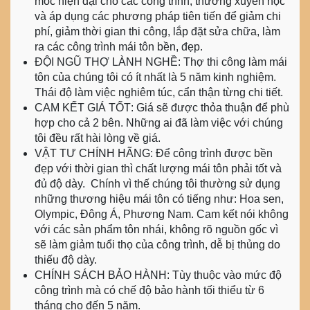
móc hiện đại cho các công trình, thường xuyên học
và áp dụng các phương pháp tiên tiến để giảm chi
phí, giảm thời gian thi công, lắp đặt sửa chữa, làm
ra các công trình mái tôn bền, đẹp.
ĐỘI NGŨ THỢ LÀNH NGHỀ
: Thợ thi công làm mái
tôn của chúng tôi có ít nhất là 5 năm kinh nghiệm.
Thái độ làm việc nghiêm túc, cẩn thận từng chi tiết.
CAM KẾT GIÁ TỐT
: Giá sẽ được thỏa thuận để phù
hợp cho cả 2 bên. Những ai đã làm việc với chúng
tôi đều rất hài lòng về giá.
VẬT TƯ CHÍNH HÃNG
: Để công trình được bền
đẹp với thời gian thì chất lượng mái tôn phải tốt và
đủ độ dày. Chính vì thế chúng tôi thường sử dụng
những thương hiệu mái tôn có tiếng như: Hoa sen,
Olympic, Đông Á, Phương Nam. Cam kết nói không
với các sản phẩm tôn nhái, không rõ nguồn gốc vì
sẽ làm giảm tuổi thọ của công trình, dễ bị thủng do
thiếu độ dày.
CHÍNH SÁCH BẢO HÀNH
: Tùy thuộc vào mức độ
công trình mà có chế độ bảo hành tối thiểu từ 6
tháng cho đến 5 năm.