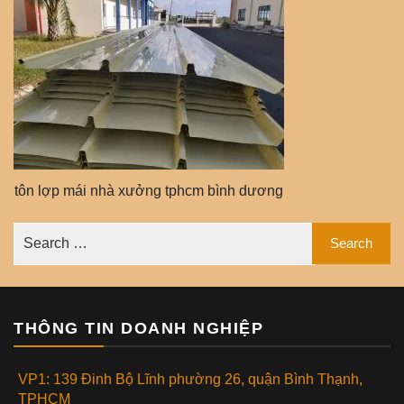
tôn lợp mái nhà xưởng tphcm bình dương
THÔNG TIN DOANH NGHIỆP
VP1: 139 Đinh Bộ Lĩnh phường 26, quận Bình Thạnh,
TPHCM