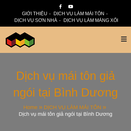
Skip
to
GIỚI THIỆU
DỊCH VỤ LÀM MÁI TÔN
content
DỊCH VỤ SƠN NHÀ
DỊCH VỤ LÀM MÁNG XỐI
Mái Nhà Đẹp chuyên làm mái tôn, máng xối chống thấm,
Thi Công Mái Tôn,
thoát nước hiệu quả. Đội ngũ lành nghề – bảo hành dài hạn
– tư vấn miễn phí.
Máng Xối Chuyên
Dịch vụ mái tôn giả
ngói tại Bình Dương
Nghiệp – Mái Nhà
Đẹp
Home
DỊCH VỤ LÀM MÁI TÔN
Dịch vụ mái tôn giả ngói tại Bình Dương