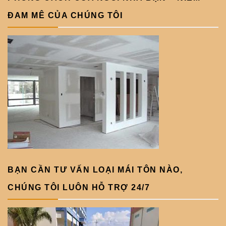
ĐAM MÊ CỦA CHÚNG TÔI
BẠN CẦN TƯ VẤN LOẠI MÁI TÔN NÀO,
CHÚNG TÔI LUÔN HỖ TRỢ 24/7