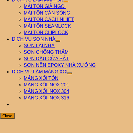
MÁI TÔN GIẢ NGÓI
MÁI TÔN CÁN SÓNG
MÁI TÔN CÁCH NHIỆT
MÁI TÔN SEAMLOCK
MÁI TÔN CLIPLOCK
DỊCH VỤ SƠN NHÀ
SƠN LẠI NHÀ
SƠN CHỐNG THẤM
SƠN DẦU CỬA SẮT
SƠN NỀN EPOXY NHÀ XƯỞNG
DỊCH VỤ LÀM MÁNG XỐI
MÁNG XỐI TÔN
MÁNG XỐI INOX 201
MÁNG XỐI INOX 304
MÁNG XỐI INOX 316
Close