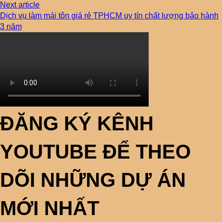
Next article
Dịch vụ làm mái tôn giá rẻ TPHCM uy tín chất lượng bảo hành
3 năm
ĐĂNG KÝ KÊNH
YOUTUBE ĐỂ THEO
DÕI NHỮNG DỰ ÁN
MỚI NHẤT