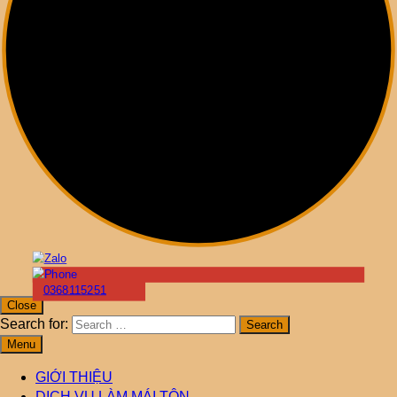
0368115251
Close
Search for:
Menu
GIỚI THIỆU
DỊCH VỤ LÀM MÁI TÔN