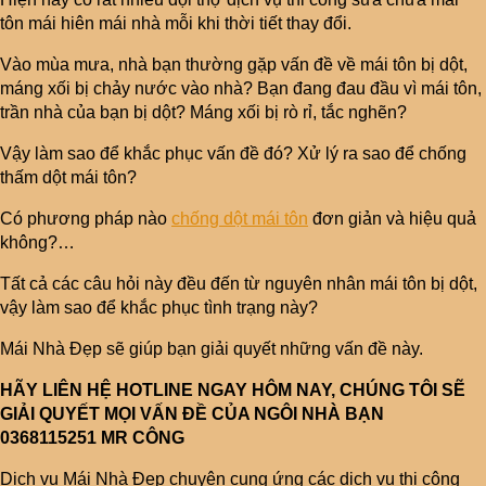
tôn mái hiên mái nhà mỗi khi thời tiết thay đổi.
Vào mùa mưa, nhà bạn thường gặp vấn đề về mái tôn bị dột,
máng xối bị chảy nước vào nhà? Bạn đang đau đầu vì mái tôn,
trần nhà của bạn bị dột? Máng xối bị rò rỉ, tắc nghẽn?
Vậy làm sao để khắc phục vấn đề đó? Xử lý ra sao để chống
thấm dột mái tôn?
Có phương pháp nào
chống dột mái tôn
đơn giản và hiệu quả
không?…
Tất cả các câu hỏi này đều đến từ nguyên nhân mái tôn bị dột,
vậy làm sao để khắc phục tình trạng này?
Mái Nhà Đẹp sẽ giúp bạn giải quyết những vấn đề này.
HÃY LIÊN HỆ HOTLINE NGAY HÔM NAY, CHÚNG TÔI SẼ
GIẢI QUYẾT MỌI VẤN ĐỀ CỦA NGÔI NHÀ BẠN
0368115251 MR CÔNG
Dịch vụ Mái Nhà Đẹp chuyên cung ứng các dịch vụ thi công