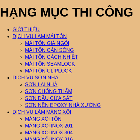
HẠNG MỤC THI CÔNG
GIỚI THIỆU
DỊCH VỤ LÀM MÁI TÔN
MÁI TÔN GIẢ NGÓI
MÁI TÔN CÁN SÓNG
MÁI TÔN CÁCH NHIỆT
MÁI TÔN SEAMLOCK
MÁI TÔN CLIPLOCK
DỊCH VỤ SƠN NHÀ
SƠN LẠI NHÀ
SƠN CHỐNG THẤM
SƠN DẦU CỬA SẮT
SƠN NỀN EPOXY NHÀ XƯỞNG
DỊCH VỤ LÀM MÁNG XỐI
MÁNG XỐI TÔN
MÁNG XỐI INOX 201
MÁNG XỐI INOX 304
MÁNG XỐI INOX 316