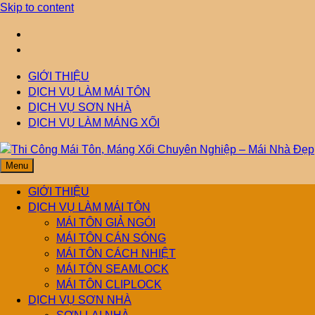
Skip to content
GIỚI THIỆU
DỊCH VỤ LÀM MÁI TÔN
DỊCH VỤ SƠN NHÀ
DỊCH VỤ LÀM MÁNG XỐI
Menu
Thi Công Mái Tôn,
Mái Nhà Đẹp chuyên làm mái tôn, máng xối chống thấm, thoát
nước hiệu quả. Đội ngũ lành nghề – bảo hành dài hạn – tư vấn
GIỚI THIỆU
miễn phí.
DỊCH VỤ LÀM MÁI TÔN
Máng Xối Chuyên
MÁI TÔN GIẢ NGÓI
MÁI TÔN CÁN SÓNG
MÁI TÔN CÁCH NHIỆT
Nghiệp – Mái Nhà
MÁI TÔN SEAMLOCK
MÁI TÔN CLIPLOCK
Đẹp
DỊCH VỤ SƠN NHÀ