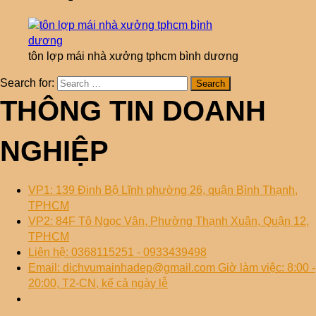
tôn lợp mái nhà xưởng tphcm bình dương
Search for:
THÔNG TIN DOANH
NGHIỆP
VP1: 139 Đinh Bộ Lĩnh phường 26, quận Bình Thạnh,
TPHCM
VP2: 84F Tô Ngọc Vân, Phường Thạnh Xuân, Quận 12,
TPHCM
Liên hệ: 0368115251 - 0933439498
Email: dichvumainhadep@gmail.com Giờ làm việc: 8:00 -
20:00, T2-CN, kể cả ngày lễ