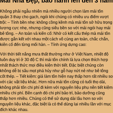
Mái Nhà Đẹp, bảo hành lên đến 3 năm
Không phải ngẫu nhiên mà nhiều người chọn làm mái tôn
quận 3 thay cho gạch, ngói khi chúng có nhiều ưu điểm vượt
trội: – Tính bền nhẹ: không cồng kềnh mà mái tôn sở hữu trọng
lượng cực nhẹ, nhưng cũng siêu bền so với mái ngói hay mái
bê tông. – An toàn và kiên cố: Nhờ có kết cấu thép mà mái tôn
được gắn kết với nhau một cách vô cùng an toàn, chắc chắn,
kiên cố đến từng mối hàn. – Tính ứng dựng cao:
Với thời tiết nắng mưa thất thường như ở Việt Nam, nhiệt độ
luôn duy trì ở 30 độ C thì mái tôn chính là lựa chọn thích hợp
nhất thách thức mọi điều kiện thời tiết. Đặc biệt chúng còn
không dễ bị sâu mọt phá hủy như gỗ hay nứt nẻ như bê tông
cốt thép. – Tiết kiệm: giá làm tôn hiện nay thấp hơn rất nhiều so
với các vật liệu khác. Hơn nữa mái tôn cũng có tuổi thọ dài,
không phải tốn chi phí đi kèm với nguyên liệu phụ nên tiết kiệm
nhiều chi phí. Bên cạnh đó chi phí bảo trì, bảo dưỡng cũng
thấp hơn nhiều. Chúng có thể sử dụng dài lâu hơn so với
nguyên liệu khác, đặc biệt là có thể dùng lại nhiều lần với mục
đích khác nhau.