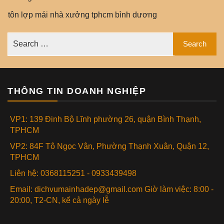
tôn lợp mái nhà xưởng tphcm bình dương
THÔNG TIN DOANH NGHIỆP
VP1: 139 Đinh Bộ Lĩnh phường 26, quận Bình Thạnh,
TPHCM
VP2: 84F Tô Ngọc Vân, Phường Thạnh Xuân, Quận 12,
TPHCM
Liên hệ: 0368115251 - 0933439498
Email: dichvumainhadep@gmail.com Giờ làm việc: 8:00 -
20:00, T2-CN, kể cả ngày lễ