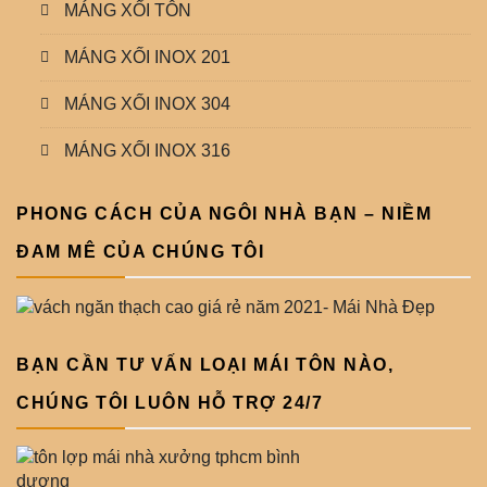
MÁNG XỐI TÔN
MÁNG XỐI INOX 201
MÁNG XỐI INOX 304
MÁNG XỐI INOX 316
PHONG CÁCH CỦA NGÔI NHÀ BẠN – NIỀM
ĐAM MÊ CỦA CHÚNG TÔI
BẠN CẦN TƯ VẤN LOẠI MÁI TÔN NÀO,
CHÚNG TÔI LUÔN HỖ TRỢ 24/7