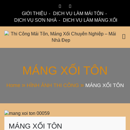
Skip
to
GIỚI THIỆU
DỊCH VỤ LÀM MÁI TÔN
content
DỊCH VỤ SƠN NHÀ
DỊCH VỤ LÀM MÁNG XỐI
Mái Nhà Đẹp chuyên làm mái tôn, máng xối chống thấm,
Thi Công Mái Tôn,
thoát nước hiệu quả. Đội ngũ lành nghề – bảo hành dài hạn
– tư vấn miễn phí.
Máng Xối Chuyên
MÁNG XỐI TÔN
Nghiệp – Mái Nhà
Home
HÌNH ẢNH THI CÔNG
MÁNG XỐI TÔN
Đẹp
MÁNG XỐI TÔN