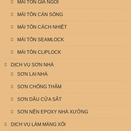
MÁI TÔN GIẢ NGÓI
MÁI TÔN CÁN SÓNG
MÁI TÔN CÁCH NHIỆT
MÁI TÔN SEAMLOCK
MÁI TÔN CLIPLOCK
DỊCH VỤ SƠN NHÀ
SƠN LẠI NHÀ
SƠN CHỐNG THẤM
SƠN DẦU CỬA SẮT
SƠN NỀN EPOXY NHÀ XƯỞNG
DỊCH VỤ LÀM MÁNG XỐI