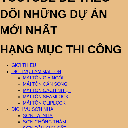
DÕI NHỮNG DỰ ÁN
MỚI NHẤT
HẠNG MỤC THI CÔNG
GIỚI THIỆU
DỊCH VỤ LÀM MÁI TÔN
MÁI TÔN GIẢ NGÓI
MÁI TÔN CÁN SÓNG
MÁI TÔN CÁCH NHIỆT
MÁI TÔN SEAMLOCK
MÁI TÔN CLIPLOCK
DỊCH VỤ SƠN NHÀ
SƠN LẠI NHÀ
SƠN CHỐNG THẤM