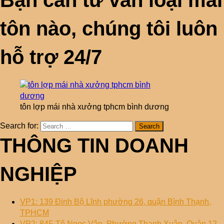
Bạn cần tư vấn loại mái
tôn nào, chúng tôi luôn
hỗ trợ 24/7
tôn lợp mái nhà xưởng tphcm bình dương
Search for:
THÔNG TIN DOANH
NGHIỆP
VP1: 139 Đinh Bộ Lĩnh phường 26, quận Bình Thạnh,
TPHCM
VP2: 84F Tô Ngọc Vân, Phường Thạnh Xuân, Quận 12,