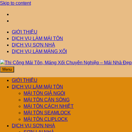
Skip to content
GIỚI THIỆU
DỊCH VỤ LÀM MÁI TÔN
DỊCH VỤ SƠN NHÀ
DỊCH VỤ LÀM MÁNG XỐI
Menu
Thi Công Mái Tôn,
Mái Nhà Đẹp chuyên làm mái tôn, máng xối chống thấm, thoát
nước hiệu quả. Đội ngũ lành nghề – bảo hành dài hạn – tư vấn
GIỚI THIỆU
miễn phí.
DỊCH VỤ LÀM MÁI TÔN
Máng Xối Chuyên
MÁI TÔN GIẢ NGÓI
MÁI TÔN CÁN SÓNG
MÁI TÔN CÁCH NHIỆT
Nghiệp – Mái Nhà
MÁI TÔN SEAMLOCK
MÁI TÔN CLIPLOCK
Đẹp
DỊCH VỤ SƠN NHÀ