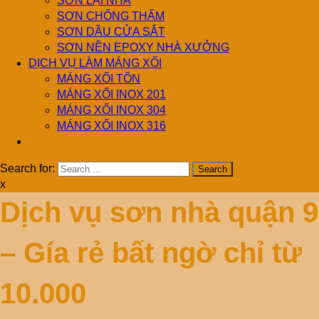
SƠN LẠI NHÀ
SƠN CHỐNG THẤM
SƠN DẦU CỬA SẮT
SƠN NỀN EPOXY NHÀ XƯỞNG
DỊCH VỤ LÀM MÁNG XỐI
MÁNG XỐI TÔN
MÁNG XỐI INOX 201
MÁNG XỐI INOX 304
MÁNG XỐI INOX 316
Search for:
x
Dịch vụ sơn nhà quận 9
– Gía rẻ bất ngờ chỉ từ
10.000