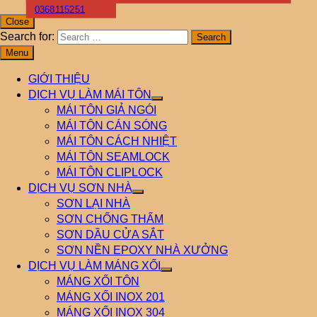
0368115251
Close
Search for:
Menu
GIỚI THIỆU
DỊCH VỤ LÀM MÁI TÔN
MÁI TÔN GIẢ NGÓI
MÁI TÔN CÁN SÓNG
MÁI TÔN CÁCH NHIỆT
MÁI TÔN SEAMLOCK
MÁI TÔN CLIPLOCK
DỊCH VỤ SƠN NHÀ
SƠN LẠI NHÀ
SƠN CHỐNG THẤM
SƠN DẦU CỬA SẮT
SƠN NỀN EPOXY NHÀ XƯỞNG
DỊCH VỤ LÀM MÁNG XỐI
MÁNG XỐI TÔN
MÁNG XỐI INOX 201
MÁNG XỐI INOX 304