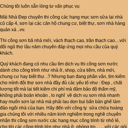
Chúng tôi luôn sẵn lòng tư vấn phục vụ
Mái Nhà Đẹp chuyên thi công các hạng mục sơn sửa lại nhà
cũ cấp 4, sơn lại các căn hộ chung cư, biệt thự, sơn nhà hàng
quán xá ..vv.
Thi công sơn bã nhà mới, vách thạch cao, trần thạch cao…với
đội ngũ thợ lâu năm chuyên đáp ứng mọi nhu cầu của quý
khách.
Quý khách đang có nhu cầu tìm dịch vụ thi công sơn nước
dành cho công trình như nhà ở, shop, cửa tiệm, nhà mới,
chung cư hay biệt thự. .? Nhưng bạn đang phân vân, tìm kiếm
cho mình đội thợ sơn nhà đầy đủ các yếu tố như : Đẹp , chất
lượng tốt mà lại tiết kiệm chi phí mà đảm bảo độ thẩm mỹ,
không phải boăn khoăn , lo nghĩ về dịch vụ sơn nhà nhanh
hay muốn sơn lại nhà mà phải lau dọn bụi bẩn bàn ghế làm
đảo ngôi nhà của bạn. Hãy đến với công ty sửa chữa hoàng
gia chúng tôi với nhiều năm kinh nghiệm trong nghề chuyên
nhận thi công sơn nước các hạng mục công trình từ nhỏ lẻ,
cho tới các công trình lớn như nhà ở, phòng trọ . . . .với các gói