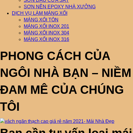
SƠN DẦU CỬA SẮT
SƠN NỀN EPOXY NHÀ XƯỞNG
DỊCH VỤ LÀM MÁNG XỐI
MÁNG XỐI TÔN
MÁNG XỐI INOX 201
MÁNG XỐI INOX 304
MÁNG XỐI INOX 316
PHONG CÁCH CỦA
NGÔI NHÀ BẠN – NIỀM
ĐAM MÊ CỦA CHÚNG
TÔI