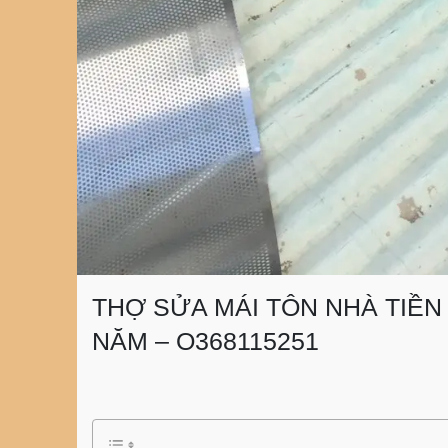
THỢ SỬA MÁI TÔN NHÀ TIỀN
NĂM – O368115251