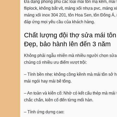
Đa dạng phong phú các loại mái tôn mạ kẽm, mái t
fliplock, không bắt vít, máng xối nhựa pvc, máng 
máng xối inox 304 201, tôn Hoa Sen, tôn Đông Á
đáp ứng mọi yêu cầu của khách hàng.
Chất lượng đội thợ sửa mái tô
Đẹp, bảo hành lên đến 3 năm
Không phải ngẫu nhiên mà nhiều người chọn sửa 
chúng có nhiều ưu điểm vượt trội:
– Tính bền nhẹ: không cồng kềnh mà mái tôn sở h
mái ngói hay mái bê tông.
– An toàn và kiên cố: Nhờ có kết cấu thép mà mái
chắc chắn, kiên cố đến từng mối hàn.
– Tính ứng dựng cao: