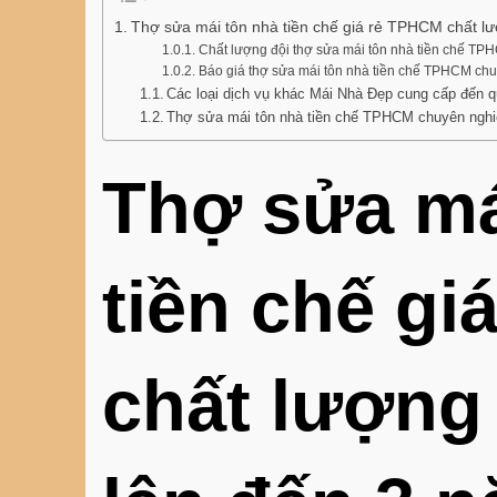
Thợ sửa mái tôn nhà tiền chế giá rẻ TPHCM chất l
Chất lượng đội thợ sửa mái tôn nhà tiền chế T
Báo giá thợ sửa mái tôn nhà tiền chế TPHCM chu
Các loại dịch vụ khác Mái Nhà Đẹp cung cấp đến 
Thợ sửa mái tôn nhà tiền chế TPHCM chuyên nghi
Thợ sửa má
tiền chế g
chất lượng