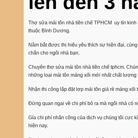
lên đến 3 
Thợ sửa mái tôn nhà tiền chế TPHCM uy tín kinh
thuộc Bình Dương.
Nắm bắt được thị hiếu yêu thích sự hiện đại, cùn
chắn cho ngôi nhà bạn.
Chuyên thợ sửa mái tôn nhà tiền chế tphcm. Chún
những loại mái tôn máng xối mới nhất chất lượng tố
Nhận thi công lắp đặt lợp mái tôn giá rẻ máng xối
Đừng quan ngại về chi phí bỏ ra mà ngôi nhà có ng
Gía chi phí nhân công của dịch vụ chúng tôi cực 
hiện nay.