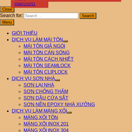
0368115251
Close
Search for:
Menu
GIỚI THIỆU
DỊCH VỤ LÀM MÁI TÔN
MÁI TÔN GIẢ NGÓI
MÁI TÔN CÁN SÓNG
MÁI TÔN CÁCH NHIỆT
MÁI TÔN SEAMLOCK
MÁI TÔN CLIPLOCK
DỊCH VỤ SƠN NHÀ
SƠN LẠI NHÀ
SƠN CHỐNG THẤM
SƠN DẦU CỬA SẮT
SƠN NỀN EPOXY NHÀ XƯỞNG
DỊCH VỤ LÀM MÁNG XỐI
MÁNG XỐI TÔN
MÁNG XỐI INOX 201
MÁNG XỐI INOX 304