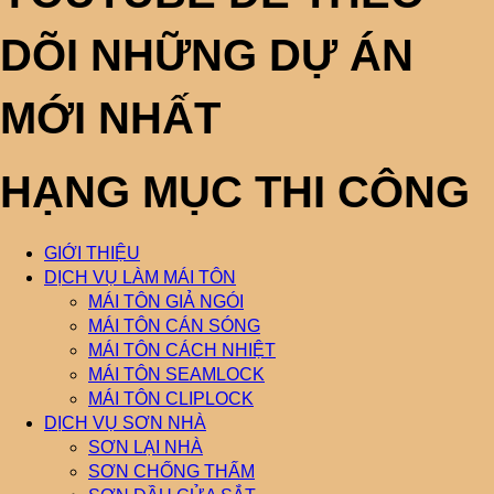
DÕI NHỮNG DỰ ÁN
MỚI NHẤT
HẠNG MỤC THI CÔNG
GIỚI THIỆU
DỊCH VỤ LÀM MÁI TÔN
MÁI TÔN GIẢ NGÓI
MÁI TÔN CÁN SÓNG
MÁI TÔN CÁCH NHIỆT
MÁI TÔN SEAMLOCK
MÁI TÔN CLIPLOCK
DỊCH VỤ SƠN NHÀ
SƠN LẠI NHÀ
SƠN CHỐNG THẤM