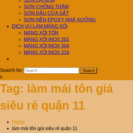
SƠN LẠI NHÀ
SƠN CHỐNG THẤM
SƠN DẦU CỬA SẮT
SƠN NỀN EPOXY NHÀ XƯỞNG
DỊCH VỤ LÀM MÁNG XỐI
MÁNG XỐI TÔN
MÁNG XỐI INOX 201
MÁNG XỐI INOX 304
MÁNG XỐI INOX 316
Search for:
x
Tag:
làm mái tôn giá
siêu rẻ quận 11
Home
làm mái tôn giá siêu rẻ quận 11