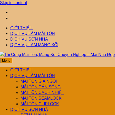
Skip to content
GIỚI THIỆU
DỊCH VỤ LÀM MÁI TÔN
DỊCH VỤ SƠN NHÀ
DỊCH VỤ LÀM MÁNG XỐI
Menu
Thi Công Mái Tôn,
Mái Nhà Đẹp chuyên làm mái tôn, máng xối chống thấm, thoát
nước hiệu quả. Đội ngũ lành nghề – bảo hành dài hạn – tư vấn
GIỚI THIỆU
miễn phí.
DỊCH VỤ LÀM MÁI TÔN
Máng Xối Chuyên
MÁI TÔN GIẢ NGÓI
MÁI TÔN CÁN SÓNG
MÁI TÔN CÁCH NHIỆT
Nghiệp – Mái Nhà
MÁI TÔN SEAMLOCK
MÁI TÔN CLIPLOCK
Đẹp
DỊCH VỤ SƠN NHÀ