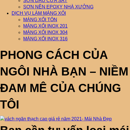
SƠN DẦU CỬA SẮT
SƠN NỀN EPOXY NHÀ XƯỞNG
DỊCH VỤ LÀM MÁNG XỐI
MÁNG XỐI TÔN
MÁNG XỐI INOX 201
MÁNG XỐI INOX 304
MÁNG XỐI INOX 316
PHONG CÁCH CỦA
NGÔI NHÀ BẠN – NIỀM
ĐAM MÊ CỦA CHÚNG
TÔI