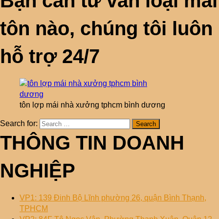
Bạn cần tư vấn loại mái
tôn nào, chúng tôi luôn
hỗ trợ 24/7
tôn lợp mái nhà xưởng tphcm bình dương
Search for:
THÔNG TIN DOANH
NGHIỆP
VP1: 139 Đinh Bộ Lĩnh phường 26, quận Bình Thạnh,
TPHCM