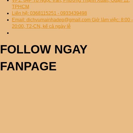
VP2: 84F Tô Ngọc Vân, Phường Thạnh Xuân, Quận 12,
TPHCM
Liên hệ: 0368115251 - 0933439498
Email: dichvumainhadep@gmail.com Giờ làm việc: 8:00 -
20:00, T2-CN, kể cả ngày lễ
FOLLOW NGAY
FANPAGE