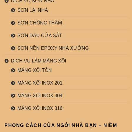
DỊCH VỤ SƠN NHÀ
SƠN LẠI NHÀ
SƠN CHỐNG THẤM
SƠN DẦU CỬA SẮT
SƠN NỀN EPOXY NHÀ XƯỞNG
DỊCH VỤ LÀM MÁNG XỐI
MÁNG XỐI TÔN
MÁNG XỐI INOX 201
MÁNG XỐI INOX 304
MÁNG XỐI INOX 316
PHONG CÁCH CỦA NGÔI NHÀ BẠN – NIỀM