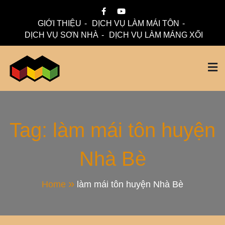
Skip
to
GIỚI THIỆU
DỊCH VỤ LÀM MÁI TÔN
content
DỊCH VỤ SƠN NHÀ
DỊCH VỤ LÀM MÁNG XỐI
Mái Nhà Đẹp chuyên làm mái tôn, máng xối chống thấm,
Thi Công Mái Tôn,
thoát nước hiệu quả. Đội ngũ lành nghề – bảo hành dài hạn
– tư vấn miễn phí.
Máng Xối Chuyên
Tag:
làm mái tôn huyện
Nhà Bè
Nghiệp – Mái Nhà
Đẹp
Home
làm mái tôn huyện Nhà Bè