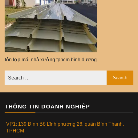
tôn lợp mái nhà xưởng tphcm bình dương
THÔNG TIN DOANH NGHIỆP
VP1: 139 Đinh Bộ Lĩnh phường 26, quận Bình Thạnh,
TPHCM