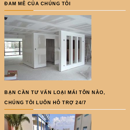
ĐAM MÊ CỦA CHÚNG TÔI
BẠN CẦN TƯ VẤN LOẠI MÁI TÔN NÀO,
CHÚNG TÔI LUÔN HỖ TRỢ 24/7