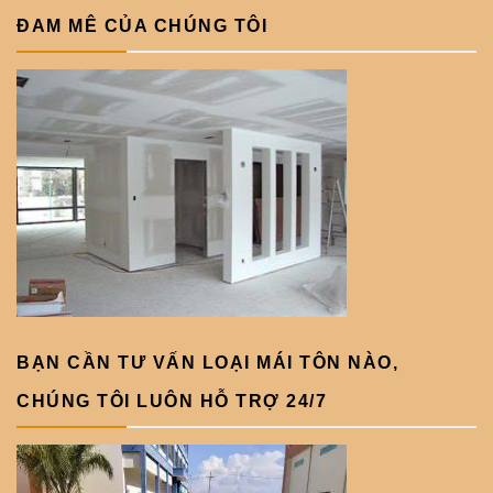
ĐAM MÊ CỦA CHÚNG TÔI
BẠN CẦN TƯ VẤN LOẠI MÁI TÔN NÀO,
CHÚNG TÔI LUÔN HỖ TRỢ 24/7