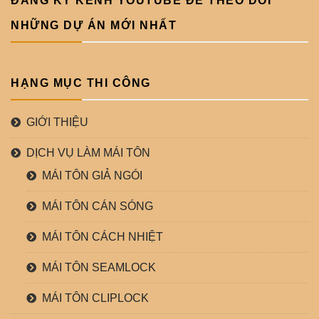
ĐĂNG KÝ KÊNH YOUTUBE ĐỂ THEO DÕI
NHỮNG DỰ ÁN MỚI NHẤT
HẠNG MỤC THI CÔNG
GIỚI THIỆU
DỊCH VỤ LÀM MÁI TÔN
MÁI TÔN GIẢ NGÓI
MÁI TÔN CÁN SÓNG
MÁI TÔN CÁCH NHIỆT
MÁI TÔN SEAMLOCK
MÁI TÔN CLIPLOCK