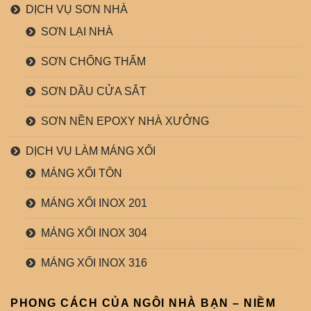
DỊCH VỤ SƠN NHÀ
SƠN LẠI NHÀ
SƠN CHỐNG THẤM
SƠN DẦU CỬA SẮT
SƠN NỀN EPOXY NHÀ XƯỞNG
DỊCH VỤ LÀM MÁNG XỐI
MÁNG XỐI TÔN
MÁNG XỐI INOX 201
MÁNG XỐI INOX 304
MÁNG XỐI INOX 316
PHONG CÁCH CỦA NGÔI NHÀ BẠN – NIỀM