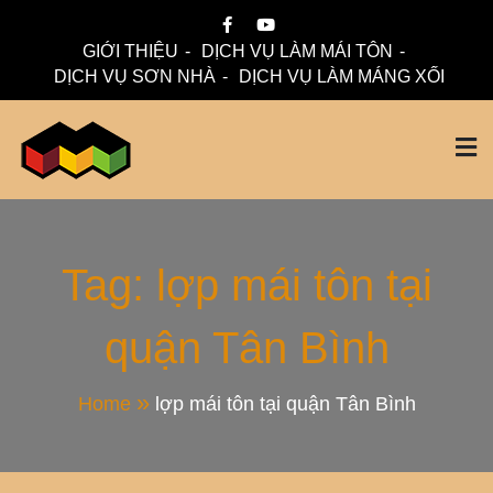
Skip
to
GIỚI THIỆU
DỊCH VỤ LÀM MÁI TÔN
content
DỊCH VỤ SƠN NHÀ
DỊCH VỤ LÀM MÁNG XỐI
Mái Nhà Đẹp chuyên làm mái tôn, máng xối chống thấm,
Thi Công Mái Tôn,
thoát nước hiệu quả. Đội ngũ lành nghề – bảo hành dài hạn
– tư vấn miễn phí.
Máng Xối Chuyên
Tag:
lợp mái tôn tại
quận Tân Bình
Nghiệp – Mái Nhà
Đẹp
Home
lợp mái tôn tại quận Tân Bình