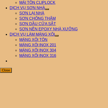
MÁI TÔN CLIPLOCK
DỊCH VỤ SƠN NHÀ
SƠN LẠI NHÀ
SƠN CHỐNG THẤM
SƠN DẦU CỬA SẮT
SƠN NỀN EPOXY NHÀ XƯỞNG
DỊCH VỤ LÀM MÁNG XỐI
MÁNG XỐI TÔN
MÁNG XỐI INOX 201
MÁNG XỐI INOX 304
MÁNG XỐI INOX 316
Close