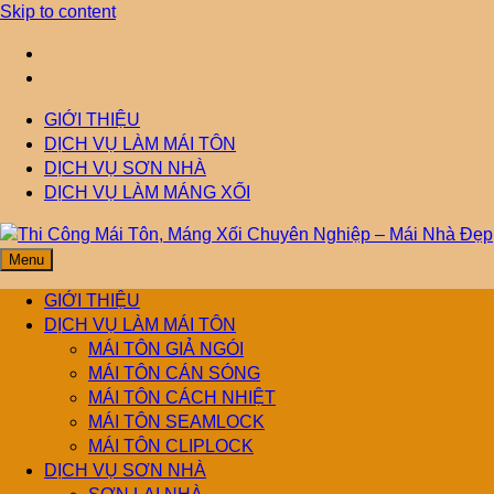
Skip to content
GIỚI THIỆU
DỊCH VỤ LÀM MÁI TÔN
DỊCH VỤ SƠN NHÀ
DỊCH VỤ LÀM MÁNG XỐI
Menu
Thi Công Mái Tôn,
Mái Nhà Đẹp chuyên làm mái tôn, máng xối chống thấm, thoát
nước hiệu quả. Đội ngũ lành nghề – bảo hành dài hạn – tư vấn
GIỚI THIỆU
miễn phí.
DỊCH VỤ LÀM MÁI TÔN
Máng Xối Chuyên
MÁI TÔN GIẢ NGÓI
MÁI TÔN CÁN SÓNG
MÁI TÔN CÁCH NHIỆT
Nghiệp – Mái Nhà
MÁI TÔN SEAMLOCK
MÁI TÔN CLIPLOCK
Đẹp
DỊCH VỤ SƠN NHÀ