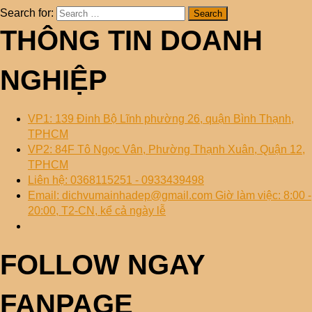
Search for:
THÔNG TIN DOANH
NGHIỆP
VP1: 139 Đinh Bộ Lĩnh phường 26, quận Bình Thạnh,
TPHCM
VP2: 84F Tô Ngọc Vân, Phường Thạnh Xuân, Quận 12,
TPHCM
Liên hệ: 0368115251 - 0933439498
Email: dichvumainhadep@gmail.com Giờ làm việc: 8:00 -
20:00, T2-CN, kể cả ngày lễ
FOLLOW NGAY
FANPAGE