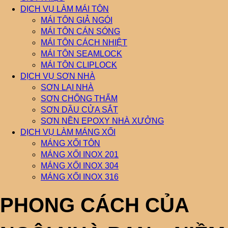
DỊCH VỤ LÀM MÁI TÔN
MÁI TÔN GIẢ NGÓI
MÁI TÔN CÁN SÓNG
MÁI TÔN CÁCH NHIỆT
MÁI TÔN SEAMLOCK
MÁI TÔN CLIPLOCK
DỊCH VỤ SƠN NHÀ
SƠN LẠI NHÀ
SƠN CHỐNG THẤM
SƠN DẦU CỬA SẮT
SƠN NỀN EPOXY NHÀ XƯỞNG
DỊCH VỤ LÀM MÁNG XỐI
MÁNG XỐI TÔN
MÁNG XỐI INOX 201
MÁNG XỐI INOX 304
MÁNG XỐI INOX 316
PHONG CÁCH CỦA