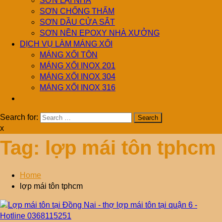
SƠN LẠI NHÀ
SƠN CHỐNG THẤM
SƠN DẦU CỬA SẮT
SƠN NỀN EPOXY NHÀ XƯỞNG
DỊCH VỤ LÀM MÁNG XỐI
MÁNG XỐI TÔN
MÁNG XỐI INOX 201
MÁNG XỐI INOX 304
MÁNG XỐI INOX 316
Search for:
x
Tag:
lợp mái tôn tphcm
Home
lợp mái tôn tphcm