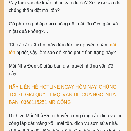
Vậy làm sao để khắc phục vấn đề đó? Xử lý ra sao để
chống thấm dột mái tôn?
Có phương pháp nào chống dột mái tôn đơn giản và
hiệu quả không?…
Tất cả các câu hỏi này đều đến từ nguyên nhân
mái
tôn
bị dột, vậy làm sao để khắc phục tình trạng này?
Mái Nhà Đẹp sẽ giúp bạn giải quyết những vấn đề
này.
HÃY LIÊN HỆ HOTLINE NGAY HÔM NAY, CHÚNG
TÔI SẼ GIẢI QUYẾT MỌI VẤN ĐỀ CỦA NGÔI NHÀ
BẠN 0368115251 MR CÔNG
Dịch vụ Mái Nhà Đẹp chuyên cung ứng các dịch vụ thi
công lắp đặt máng xối, mái tôn, dịch vụ sơn sửa nhà,
chống thấm dột. Bảo hành 3-5 năm, báo giá sau khi tư