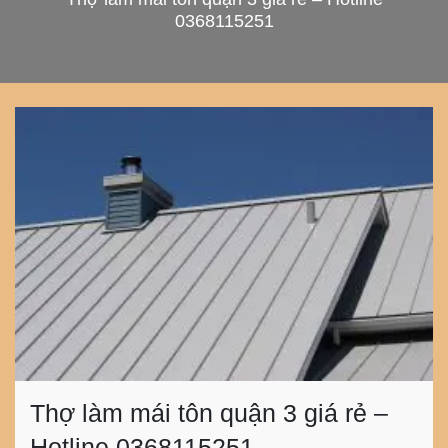
0368115251
Thợ làm mái tôn quận 3 giá rẻ –
Hotline 0368115251