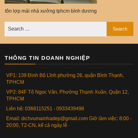
tôn lợp mái nhà xưởng tphcm bình dương
THÔNG TIN DOANH NGHIỆP
VP1: 139 Đinh Bộ Lĩnh phường 26, quận Bình Thạnh,
TPHCM
VP2: 84F Tô Ngọc Vân, Phường Thạnh Xuân, Quận 12,
TPHCM
Liên hệ: 0368115251 - 0933439498
Email: dichvumainhadep@gmail.com Giờ làm việc: 8:00 -
20:00, T2-CN, kể cả ngày lễ