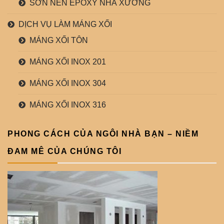
SƠN NỀN EPOXY NHÀ XƯỞNG
DỊCH VỤ LÀM MÁNG XỐI
MÁNG XỐI TÔN
MÁNG XỐI INOX 201
MÁNG XỐI INOX 304
MÁNG XỐI INOX 316
PHONG CÁCH CỦA NGÔI NHÀ BẠN – NIỀM
ĐAM MÊ CỦA CHÚNG TÔI