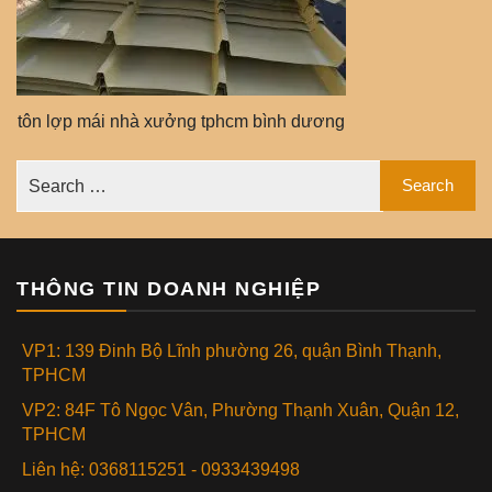
tôn lợp mái nhà xưởng tphcm bình dương
THÔNG TIN DOANH NGHIỆP
VP1: 139 Đinh Bộ Lĩnh phường 26, quận Bình Thạnh,
TPHCM
VP2: 84F Tô Ngọc Vân, Phường Thạnh Xuân, Quận 12,
TPHCM
Liên hệ: 0368115251 - 0933439498