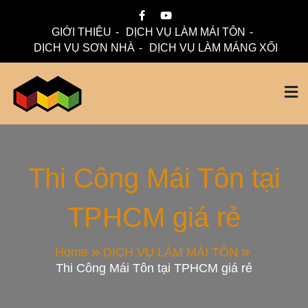
Skip
to
GIỚI THIỆU
DỊCH VỤ LÀM MÁI TÔN
content
DỊCH VỤ SƠN NHÀ
DỊCH VỤ LÀM MÁNG XỐI
Mái Nhà Đẹp chuyên làm mái tôn, máng xối chống thấm,
Thi Công Mái Tôn,
thoát nước hiệu quả. Đội ngũ lành nghề – bảo hành dài hạn
– tư vấn miễn phí.
Máng Xối Chuyên
Thi Công Mái Tôn tại
TPHCM giá rẻ
Nghiệp – Mái Nhà
Đẹp
Home
DỊCH VỤ LÀM MÁI TÔN
Thi Công Mái Tôn tại TPHCM giá rẻ