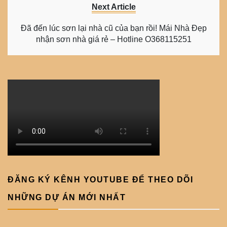
Next Article
Đã đến lúc sơn lại nhà cũ của bạn rồi! Mái Nhà Đẹp
nhận sơn nhà giá rẻ – Hotline O368115251
ĐĂNG KÝ KÊNH YOUTUBE ĐỂ THEO DÕI
NHỮNG DỰ ÁN MỚI NHẤT