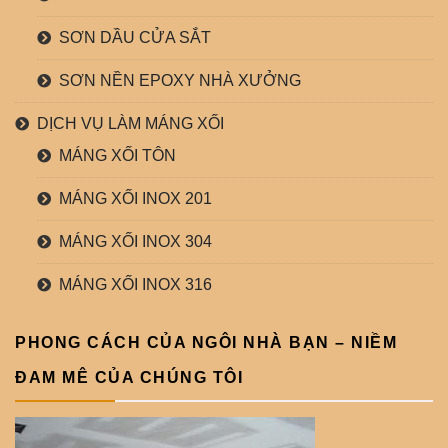
SƠN DẦU CỬA SẮT
SƠN NỀN EPOXY NHÀ XƯỞNG
DỊCH VỤ LÀM MÁNG XỐI
MÁNG XỐI TÔN
MÁNG XỐI INOX 201
MÁNG XỐI INOX 304
MÁNG XỐI INOX 316
PHONG CÁCH CỦA NGÔI NHÀ BẠN – NIỀM
ĐAM MÊ CỦA CHÚNG TÔI