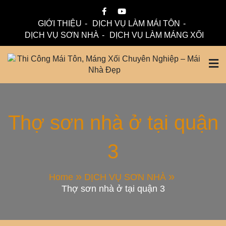
Skip
to
GIỚI THIỆU
DỊCH VỤ LÀM MÁI TÔN
content
DỊCH VỤ SƠN NHÀ
DỊCH VỤ LÀM MÁNG XỐI
Mái Nhà Đẹp chuyên làm mái tôn, máng xối chống thấm,
Thi Công Mái Tôn,
thoát nước hiệu quả. Đội ngũ lành nghề – bảo hành dài hạn
– tư vấn miễn phí.
Máng Xối Chuyên
Thợ sơn nhà ở tại quận
3
Nghiệp – Mái Nhà
Đẹp
Home
DỊCH VỤ SƠN NHÀ
Thợ sơn nhà ở tại quận 3