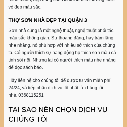
vẻ đẹp màu sắc.
THỢ SƠN NHÀ ĐẸP TẠI QUẬN 3
Sơn nhà cũng là một nghệ thuật, nghệ thuật phối tác
màu sắc không gian. Sự thoáng đãng, hay trầm lặng,
nhẹ nhàng, nó phù hợp với nhiều sở thích của chúng
ta. Có người thích sự năng động họ thích sơn màu cá
tính sôi nổi. Nhưng lại có người thích màu nhẹ nhàng
để đọc sách báo.
Hãy liên hệ cho chúng tôi để được tư vấn miễn phí
24/24, và tiếp nhận dịch vụ tốt nhất từ chúng tôi
nhé.
0368115251
TẠI SAO NÊN CHỌN DỊCH VỤ
CHÚNG TÔI