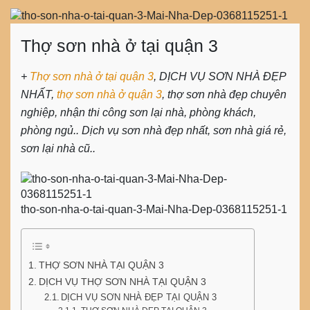
Thợ sơn nhà ở tại quận 3
+
Thợ sơn nhà ở tại quận 3
, DỊCH VỤ SƠN NHÀ ĐẸP
NHẤT,
thợ sơn nhà ở quận 3
, thợ sơn nhà đẹp chuyên
nghiệp, nhận thi công sơn lại nhà, phòng khách,
phòng ngủ.. Dịch vụ sơn nhà đẹp nhất, sơn nhà giá rẻ,
sơn lại nhà cũ..
tho-son-nha-o-tai-quan-3-Mai-Nha-Dep-0368115251-1
THỢ SƠN NHÀ TẠI QUẬN 3
DỊCH VỤ THỢ SƠN NHÀ TẠI QUẬN 3
DỊCH VỤ SƠN NHÀ ĐẸP TẠI QUẬN 3