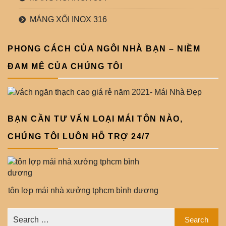
MÁNG XỐI INOX 316
PHONG CÁCH CỦA NGÔI NHÀ BẠN – NIỀM
ĐAM MÊ CỦA CHÚNG TÔI
BẠN CẦN TƯ VẤN LOẠI MÁI TÔN NÀO,
CHÚNG TÔI LUÔN HỖ TRỢ 24/7
tôn lợp mái nhà xưởng tphcm bình dương