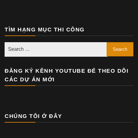
TÌM HẠNG MỤC THI CÔNG
ĐĂNG KÝ KÊNH YOUTUBE ĐỂ THEO DÕI
CÁC DỰ ÁN MỚI
CHÚNG TÔI Ở ĐÂY