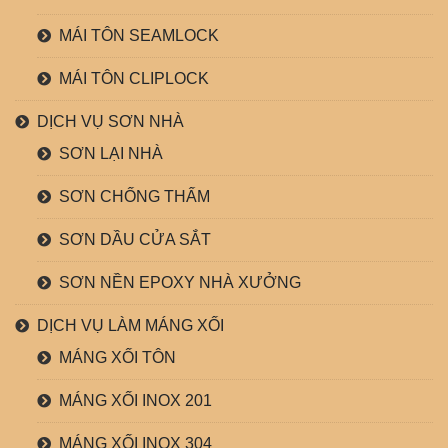
MÁI TÔN SEAMLOCK
MÁI TÔN CLIPLOCK
DỊCH VỤ SƠN NHÀ
SƠN LẠI NHÀ
SƠN CHỐNG THẤM
SƠN DẦU CỬA SẮT
SƠN NỀN EPOXY NHÀ XƯỞNG
DỊCH VỤ LÀM MÁNG XỐI
MÁNG XỐI TÔN
MÁNG XỐI INOX 201
MÁNG XỐI INOX 304