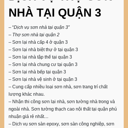
NHÀ TẠI QUẬN 3
– “
Dịch vụ sơn nhà tại quận 3″
–
Thợ sơn nhà tại quận 2
– Sơn lại nhà cấp 4 ở quận
3
– Sơn lại nhà biệt thự ở tại quận 3
– Sơn lại nhà tập thể tại quận
3
– Sơn lại nhà chung cư tại quận 3
– Sơn lại nhà bếp tại quận
3
– Sơn lại nhà vệ sinh ở tại quận
3
– Cung cấp nhiều loại sơn nhà, sơn trang trí chất
lượng khác nhau.
– Nhận thi công sơn lại nhà, sơn tường nhà trong và
ngoài nhà. Sơn tường thạch cao nội thất tại quận phú
nhuận giá rẻ nhất…
–
Dịch vụ sơn sàn epoxy
, sơn sàn công nghiệp, sơn