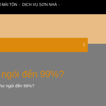
 MÁI TÔN
DỊCH VỤ SƠN NHÀ
 – tư vấn miễn phí.
Xối Chuyên
ư ngói đến 99%?
 như ngói đến 99%?