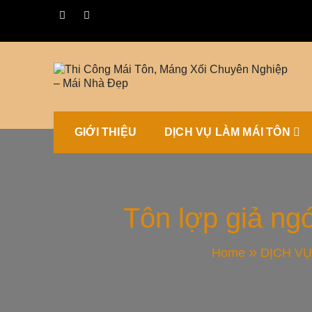
Skip
to
content
Mái Nhà Đẹp chuyên làm mái tôn, máng xối chống th
Thi Công M
GIỚI THIỆU
DỊCH VỤ LÀM MÁI TÔN
Nghiệp – M
Tôn lợp giả ng
Home
DỊCH VỤ