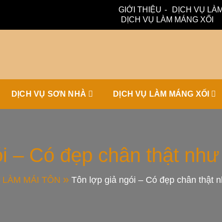
GIỚI THIỆU
DỊCH VỤ LÀM
DỊCH VỤ LÀM MÁNG XỐI
ấm, thoát nước hiệu quả. Đội ngũ lành nghề – bảo hành dài hạn
ái Tôn, Máng 
DỊCH VỤ SƠN NHÀ
DỊCH VỤ LÀM MÁNG XỐI
ái Nhà Đẹp
ói – Có đẹp chân thật nh
 LÀM MÁI TÔN
Tôn lợp giả ngói – Có đẹp chân thật