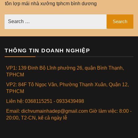
tôn lợp mái nhà xưởng tphcm bình dương
THÔNG TIN DOANH NGHIỆP
VP1: 139 Đinh Bộ Lĩnh phường 26, quận Bình Thạnh,
TPHCM
VP2: 84F Tô Ngọc Vân, Phường Thạnh Xuân, Quận 12,
TPHCM
Liên hệ: 0368115251 - 0933439498
Email: dichvumainhadep@gmail.com Giờ làm việc: 8:00 -
20:00, T2-CN, kể cả ngày lễ