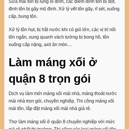
Sửa mái tôn bị lủng lỗ đinh, các điểm đinh tôn bị dột,
đinh tôn bị gãy mũ đinh. Xử lý vết tôn gãy, rĩ sét, xuống
cấp, bung tôn.
Xử lý tôn hụt, bị hắt nước khi có gió lớn, các vị trí nối
tôn ngắn, xung quanh vách tường bị bong hồ, tôn
xuống cấp nặng, axit ăn mòn…
Làm máng xối ở
quận 8 trọn gói
Dịch vụ làm mới máng xối mái nhà, máng thoát nước
mái nhà trọn gói, chuyên nghiệp. Thi công máng xối
mái tôn, lắp đặt máng xối mái nhà giá rẻ.
Thợ làm máng xối ở quận 8
chuyên nghiệp với mức