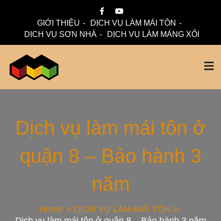
Skip
to
GIỚI THIỆU
DỊCH VỤ LÀM MÁI TÔN
content
DỊCH VỤ SƠN NHÀ
DỊCH VỤ LÀM MÁNG XỐI
Mái Nhà Đẹp chuyên làm mái tôn, máng xối chống thấm,
Thi Công Mái Tôn,
thoát nước hiệu quả. Đội ngũ lành nghề – bảo hành dài hạn
– tư vấn miễn phí.
Máng Xối Chuyên
Dịch vụ làm mái tôn ở
quận 8 – Bảo hành 3
Nghiệp – Mái Nhà
năm
Đẹp
Home
DỊCH VỤ LÀM MÁI TÔN
Dịch vụ làm mái tôn ở quận 8 – Bảo hành 3 năm